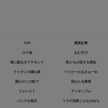
TOP
最新記事
ロケ地
おむすび
海に眠るダイヤモンド
私たちが恋する理由
ライオンの隠れ家
ベイビーわるきゅーれ
誰かがこの町で
宙わたる教室
フォレスト
アンサンブル
バニラな毎日
リラの花咲くけものみち