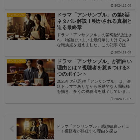
説し、その見どころや注目ポイントを詳
2024.12.09
しくお届けします。
ドラマ「アンサンブル」の第8話
アンサンブル
ネタバレ解説！明かされる真相と
迫る最終章
ドラマ「アンサンブル」の第8話が放送さ
れ、物語はいよいよ最終章に向けて大き
な転換点を迎えました。この記事では、
第8話のあらすじをネタバレ解説し、その
2024.12.09
見どころや次回の展開について詳しくお
伝えします。
ドラマ「アンサンブル」が面白い
アンサンブル
理由とは？視聴者を惹きつける3
つのポイント
2025年の話題作「アンサンブル」は、法
廷ドラマでありながら感動的な人間模様
を描き、多くの視聴者を魅了していま
す。この記事では、ドラマ「アンサンブ
2024.12.07
ル」の面白さを支える3つのポイントにつ
いて解説します。
ドラマ「アンサンブル」感想徹底レビュ
ー！視聴者が熱狂する理由を探る