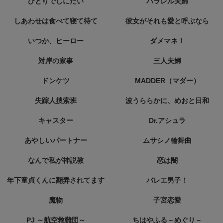
ひとりでしにたい
パラレル夫婦
しあわせは食べて寝て待て
彼女がそれも愛と呼ぶなら
いつか、ヒーロー
ダメマネ！
対岸の家事
三人夫婦
ドンケツ
MADDER（マダー）
失踪人捜索班
波うららかに、めおと日和
キャスター
Dr.アシュラ
あやしいパートナー
ムサシノ輪舞曲
なんで私が神説教
恋は闇
年下童貞くんに翻弄されてます
バレエ男子！
魔物
子宮恋愛
PJ ～航空救難団～
ちはやふる－めぐり－