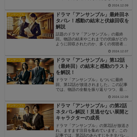
た。この記事では、第9話のあらすじをネ
2024.12.09
タバレ解説し、その見どころや最終回に
向けた伏線について詳しくお伝えしま
ドラマ「アンサンブル」最終回ネ
アンサンブル
す。
タバレ！感動の結末と伏線回収を
解説
話題のドラマ「アンサンブル」の最終
回。物語の結末やこれまでの伏線がどの
ように回収されたのか、多くの視聴者が
注目しています。この記事では、最終回
2024.12.07
のネタバレを含む感動の結末や、これま
でのストーリーとの繋がりについて詳し
ドラマ「アンサンブル」第12話
アンサンブル
く解説します。
（最終回）の結末と感動のラスト
を解説！
ドラマ「アンサンブル」もついに最終
回、第12話が放送されました。この記事
では、物語の全貌を振り返りつつ、最終
回で描かれた感動的なシーンや注目ポイ
2024.12.09
ントを詳しく解説します。
ドラマ「アンサンブル」の第2話
アンサンブル
ネタバレ解説！見逃せない展開と
キャラクターの成長
ドラマ「アンサンブル」の第2話が放送さ
れ、ますます注目を集めています。この
記事では、第2話のあらすじをネタバレ解