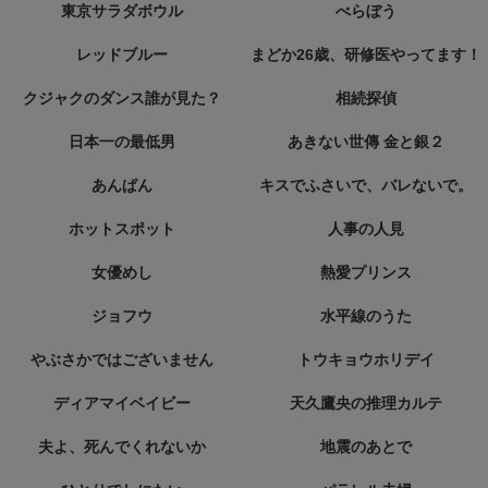
東京サラダボウル
べらぼう
レッドブルー
まどか26歳、研修医やってます！
クジャクのダンス誰が見た？
相続探偵
日本一の最低男
あきない世傳 金と銀２
あんぱん
キスでふさいで、バレないで。
ホットスポット
人事の人見
女優めし
熱愛プリンス
ジョフウ
水平線のうた
やぶさかではございません
トウキョウホリデイ
ディアマイベイビー
天久鷹央の推理カルテ
夫よ、死んでくれないか
地震のあとで