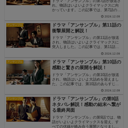
ドラマ「アンサンブル」の第7話が放送さ
れ、物語はいよいよクライマックスに向
かっています。この記事では、第7話のあ
らすじをネタバレ解説し、その見どころ
2024.12.09
や次回への伏線について詳しくお届けし
ます。
ドラマ「アンサンブル」第11話の
アンサンブル
衝撃展開と解説！
ドラマ「アンサンブル」の第11話が放送
され、物語はいよいよクライマックスに
突入しました。この記事では、第11話の
ネタバレを含む詳細な解説と、注目すべ
2024.12.09
きポイントをお伝えします。
ドラマ「アンサンブル」第10話の
アンサンブル
感動と驚きの展開を解説！
ドラマ「アンサンブル」の第10話が放送
され、物語はいよいよ大詰めを迎えまし
た。この記事では、第10話のあらすじや
重要なシーン、次回最終回への布石につ
2024.12.09
いて詳しく解説します。
ドラマ「アンサンブル」の第9話
アンサンブル
ネタバレ解説！感動の結末へ繋が
る最終局面
ドラマ「アンサンブル」の第9話では、物
語がいよいよクライマックスを迎え、す
べての伏線が絡み合う展開となりまし