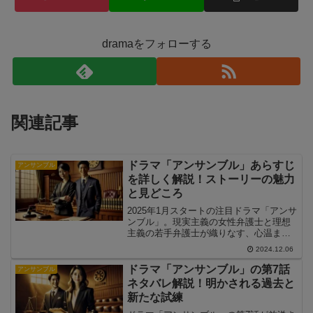
dramaをフォローする
関連記事
ドラマ「アンサンブル」あらすじ
アンサンブル
を詳しく解説！ストーリーの魅力
と見どころ
2025年1月スタートの注目ドラマ「アンサ
ンブル」。現実主義の女性弁護士と理想
主義の若手弁護士が織りなす、心温まる
リーガルラブストーリーが話題です。こ
2024.12.06
の記事では、「アンサンブル」のあらす
じを詳しく解説し、物語の魅力や見どこ
ドラマ「アンサンブル」の第7話
アンサンブル
ろを余すところなくお届けします。
ネタバレ解説！明かされる過去と
新たな試練