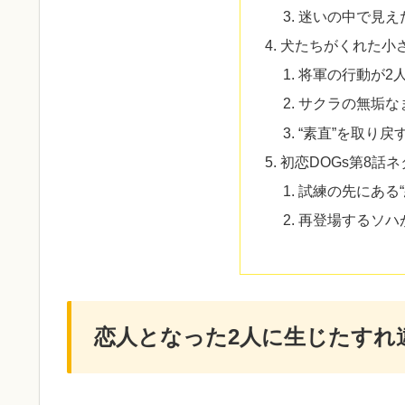
迷いの中で見え
犬たちがくれた小
将軍の行動が2
サクラの無垢な
“素直”を取り戻
初恋DOGs第8話
試練の先にある
再登場するソハ
恋人となった2人に生じたすれ