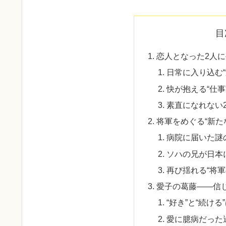
目
恋人となった2人
日常に入り込む
快が抱える“仕事”
素直になれない2
将軍をめぐる“新た
病院に届いた謎
ソハの兄が日本
再び揺れる“将軍
愛子の葛藤——信
“好き”と“続ける
愛に臆病だった