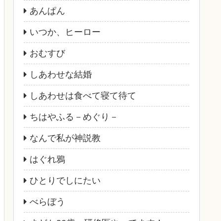
あんぱん
いつか、ヒーロー
おむすび
しあわせな結婚
しあわせは食べて寝て待て
ちはやふる－めぐり－
なんで私が神説教
はぐれ鴉
ひとりでしにたい
べらぼう