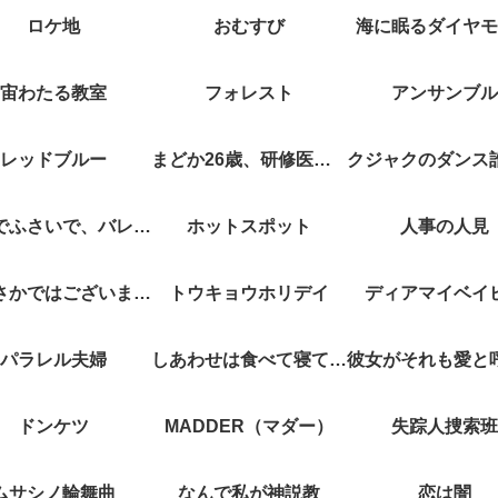
ロケ地
おむすび
海に眠るダイヤモ
宙わたる教室
フォレスト
アンサンブル
レッドブルー
まどか26歳、研修医やってます！
キスでふさいで、バレないで。
ホットスポット
人事の人見
やぶさかではございません
トウキョウホリデイ
ディアマイベイ
パラレル夫婦
しあわせは食べて寝て待て
ドンケツ
MADDER（マダー）
失踪人捜索班
ムサシノ輪舞曲
なんで私が神説教
恋は闇