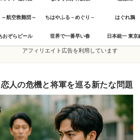
J ～航空救難団～
ちはやふる－めぐり－
はぐれ鴉
あおぞらビール
世界で一番早い春
日本統一 東京
アフィリエイト広告を利用しています
説！恋人の危機と将軍を巡る新たな問題