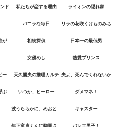
ンド
私たちが恋する理由
ライオンの隠れ家
バニラな毎日
リラの花咲くけものみち
クジャクのダンス誰が見た？
相続探偵
日本一の最低男
女優めし
熱愛プリンス
ビー
天久鷹央の推理カルテ
夫よ、死んでくれないか
彼女がそれも愛と呼ぶなら
いつか、ヒーロー
ダメマネ！
波うららかに、めおと日和
キャスター
年下童貞くんに翻弄されてます
バレエ男子！