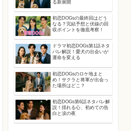
る新展開
初恋DOGsの最終回はどう
なる？完結予想と伏線の回
収ポイントを徹底考察！
ドラマ初恋DOGs第1話ネタ
バレ解説！愛犬の出会いが
運命を変える
初恋DOGsのロケ地まと
め！サクラと将軍が出会っ
た場所はどこ？
初恋DOGs第6話ネタバレ解
説！揺れる心、初めての告
白と涙の夜