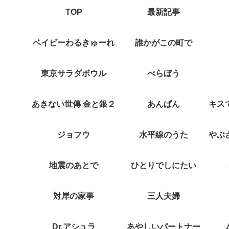
TOP
最新記事
ベイビーわるきゅーれ
誰かがこの町で
東京サラダボウル
べらぼう
あきない世傳 金と銀２
あんぱん
ジョフウ
水平線のうた
地震のあとで
ひとりでしにたい
対岸の家事
三人夫婦
Dr.アシュラ
あやしいパートナー