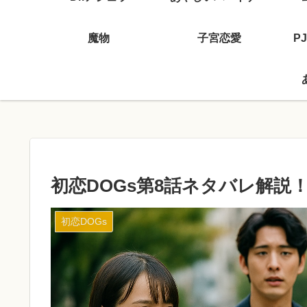
魔物
子宮恋愛
P
初恋DOGs第8話ネタバレ解
初恋DOGs