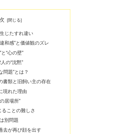
次
に生じたすれ違い
“違和感”と価値観のズレ
と“心の壁”
人の“沈黙”
な問題”とは？
の書類と旧飼い主の存在
に現れた理由
の居場所”
じることの難しさ
”は別問題
過去が再び顔を出す