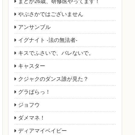
まどか26歳、研修医やってます！
やぶさかではございません
アンサンブル
イグナイト -法の無法者-
キスでふさいで、バレないで。
キャスター
クジャクのダンス誰が見た？
グラぱらっ！
ジョフウ
ダメマネ！
ディアマイベイビー