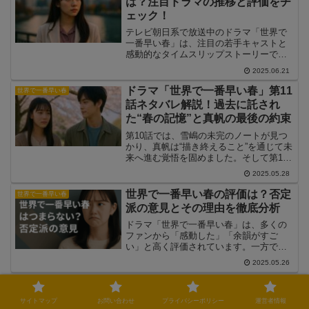
は？注目ドラマの推移と評価をチ
始めます。この記事では、第2話のあらす
ェック！
じとともに、登場人物の変化や今後の伏
線、視聴者の感想までを詳しく解説しま
テレビ朝日系で放送中のドラマ「世界で
す。
一番早い春」は、注目の若手キャストと
感動的なタイムスリップストーリーで話
題を呼んでいます。本記事では、気にな
2025.06.21
る「世界で一番早い春」の視聴率推移
や、SNSでのリアルタイム反応、業界関
ドラマ「世界で一番早い春」第11
世界で一番早い春
係者からの評価を徹底的にまとめてご紹
話ネタバレ解説！過去に託され
介します。視聴率だけでなく、なぜ注目
た“春の記憶”と真帆の最後の約束
されているのか、作品の魅力がどこにあ
るのかも分析し、数字の背景にあるドラ
第10話では、雪嶋の未完のノートが見つ
マの力を読み解いていきます。
かり、真帆は“描き終えること”を通じて未
来へ進む覚悟を固めました。そして第11
話では、再び“過去との邂逅”が描かれ、真
2025.05.28
帆と嶋優人に訪れる最後の選択が物語の
焦点になります。この記事では、そんな
世界で一番早い春の評価は？否定
世界で一番早い春
第11話の展開をネタバレ解説し、「記憶
派の意見とその理由を徹底分析
を受け継ぐ」というテーマがどう結実す
るのかを読み解いていきます。
ドラマ「世界で一番早い春」は、多くの
ファンから「感動した」「余韻がすご
い」と高く評価されています。一方で、
「つまらない」「退屈だった」と感じる
2025.05.26
否定派の声も少なからず存在していま
す。本記事では、そんな“否定派”の意見に
ドラマ「世界で一番早い春」第10
世界で一番早い春
焦点を当て、どんな点が視聴者の評価を
話ネタバレ解説！再接続され
分けているのかを徹底的に分析していき
サイトマップ
お問い合わせ
プライバシーポリシー
運営者情報