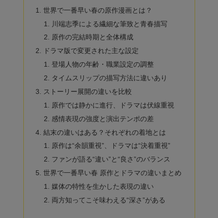
世界で一番早い春の原作漫画とは？
川端志季による繊細な筆致と青春描写
原作の完結時期と全体構成
ドラマ版で変更された主な設定
登場人物の年齢・職業設定の調整
タイムスリップの描写方法に違いあり
ストーリー展開の違いを比較
原作では静かに進行、ドラマは伏線重視
感情表現の強度と演出テンポの差
結末の違いはある？それぞれの着地とは
原作は“余韻重視”、ドラマは“決着重視”
ファンが語る“違い”と“良さ”のバランス
世界で一番早い春 原作とドラマの違いまとめ
媒体の特性を生かした表現の違い
両方知ってこそ味わえる“深さ”がある