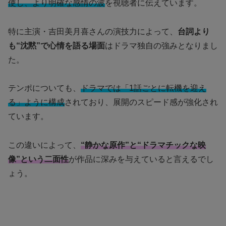
使し、より明確な感情の波
を視聴者に伝えています。
特に主演・吉田美月喜さんの演技力によって、
台詞より
も“沈黙”で心情を語る場面
はドラマ独自の強みとなりまし
た。
テンポについても、
ドラマでは「1話ごとに転機を迎え
る」ように構成
されており、展開のスピード感が強化され
ています。
この違いによって、
“静かな原作”と“ドラマチックな映
像”という二面性
が作品に深みを与えていると言えるでし
ょう。