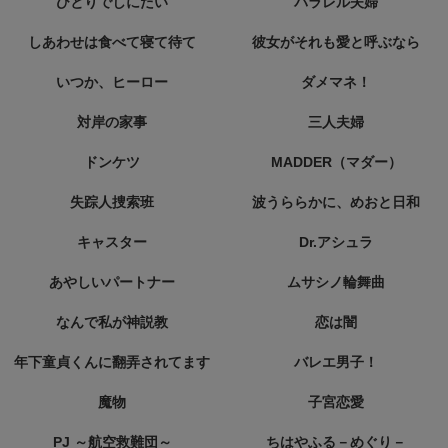
ひとりでしにたい
パラレル夫婦
しあわせは食べて寝て待て
彼女がそれも愛と呼ぶなら
いつか、ヒーロー
ダメマネ！
対岸の家事
三人夫婦
ドンケツ
MADDER（マダー）
失踪人捜索班
波うららかに、めおと日和
キャスター
Dr.アシュラ
あやしいパートナー
ムサシノ輪舞曲
なんで私が神説教
恋は闇
年下童貞くんに翻弄されてます
バレエ男子！
魔物
子宮恋愛
PJ ～航空救難団～
ちはやふる－めぐり－