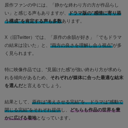
原作ファンの中には、「静かな終わり方の方が作品らし
い」と感じる声もありますが、
ドラマ版の“感情に寄り添
う構成”を肯定する声も多数
あります。
X（旧Twitter）では、「原作の余韻が好き」「でもドラマ
の結末は泣いた」と、
“両方の良さを理解し合う視点”
が多
く見られます。
特に映像作品では、“見届けた感”が強い終わり方が求めら
れる傾向があるため、
それぞれが媒体に合った最適な結末
を選んだ
と言えるでしょう。
結果として、
原作は“考えさせる完結”を、ドラマは“感動で
閉じる完結”をそれぞれ提供
し、
どちらも作品の世界を豊
かに広げる着地
となっています。