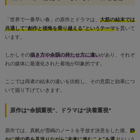
「世界で一番早い春」の原作とドラマは、
大筋の結末では
共通して“創作と後悔を乗り越える”というテーマ
を貫いて
います。
しかしその
描き方や余韻の持たせ方に違い
があり、それぞ
れの媒体に最適化された着地が印象的です。
ここでは両者の結末の違いを比較し、その意図と効果につ
いて掘り下げていきます。
原作は“余韻重視”、ドラマは“決着重視”
原作では、真帆が雪嶋のノートを手放す決意をした後、
静
かに彼の姿を見送りながら“未来に進むこと”を選ぶ
という