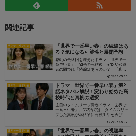
関連記事
「世界で一番早い春」の続編はあ
世界で一番早い春
る？気になる可能性と展開予想
感動の最終回を迎えたドラマ「世界で一
番早い春」。物語の完結後、SNSや視聴
者の間では「続編はあるのか？」「真帆
のその後をもっと見たい」といった声が
2025.05.25
多数上がっています。本記事では、公式
発表や業界の動向をもとに、続編制作の
ドラマ「世界で一番早い春」第2
世界で一番早い春
可能性を探りながら、ファンの予想や期
話ネタバレ解説！変わり始めた高
待、続編があるとすればどんなストーリ
校時代と真帆の選択
ーになるかを徹底的に考察します。
注目のタイムリープ青春ドラマ「世界で
一番早い春」。第2話では、タイムスリッ
プした真帆が本格的に高校生活を再び過
ごし始め、雪嶋先輩との距離が徐々に近
2025.05.27
づいていきます。第1話で明かされた「リ
バイブライン」の真実を抱えたまま、真
「世界で一番早い春」の視聴率
世界で一番早い春
帆は“過去を変える”という選択肢に直面し