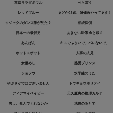
東京サラダボウル
べらぼう
レッドブルー
まどか26歳、研修医やってます！
クジャクのダンス誰が見た？
相続探偵
日本一の最低男
あきない世傳 金と銀２
あんぱん
キスでふさいで、バレないで。
ホットスポット
人事の人見
女優めし
熱愛プリンス
ジョフウ
水平線のうた
やぶさかではございません
トウキョウホリデイ
ディアマイベイビー
天久鷹央の推理カルテ
夫よ、死んでくれないか
地震のあとで