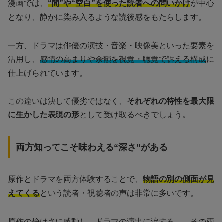
漫画では、
“間”や“空白”を使った読者への問いかけ
が中心
となり、静かに染み入るような読後感をもたらします。
一方、ドラマは俳優の演技・音楽・映像美といった要素を
活用し、
感情の高まりや余韻を視覚・聴覚で訴える構成
に
仕上げられています。
この違いは決して優劣ではなく、
それぞれの特性を最大限
に生かした表現の形
として受け取るべきでしょう。
両方知ってこそ味わえる“深さ”がある
原作とドラマを両方体験することで、
物語の別の側面が見
えてくる
という読者・視聴者の声は非常に多いです。
原作の静けさに感動し、
ドラマの演出に涙する――その両