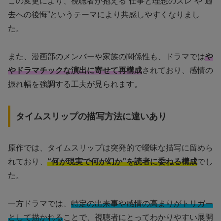
この変更により、視聴者が抱える“仕事と理想のズレ”や“過
去への後悔”というテーマにより共感しやすくなりまし
た。
また、漫画部のメンバーや家族の関係性も、ドラマでは
や
やドラマチックな演出に寄せて再構成
されており、感情の
振れ幅を強調する工夫が見られます。
タイムスリップの描写方法に違いあり
原作では、タイムスリップは突発的で曖昧な描写に留めら
れており、
“何が現実で何が幻か”を読者に委ねる構成
でし
た。
一方ドラマでは、
特定の出来事や感情の高まりがトリガー
として描かれる
ことで、視聴者にとってわかりやすい展開