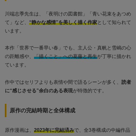
川端志季先生は、「夜明けの図書館」「青い花束をあつめ
て」など、
“静かな感情”を美しく描く作家
として知られて
います。
本作「世界で一番早い春」でも、主人公・真帆と雪嶋の心
の距離感や、
「描くこと」への葛藤と再生
が丁寧に描かれ
ています。
作中ではセリフよりも表情や間で語るシーンが多く、
読者
に“感じさせる”余白のある表現
が特徴的です。
原作の完結時期と全体構成
原作漫画は、
2023年に完結済み
で、全3巻構成の中編作品