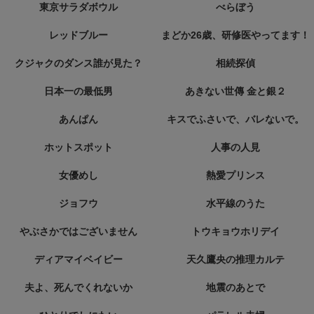
東京サラダボウル
べらぼう
レッドブルー
まどか26歳、研修医やってます！
クジャクのダンス誰が見た？
相続探偵
日本一の最低男
あきない世傳 金と銀２
あんぱん
キスでふさいで、バレないで。
ホットスポット
人事の人見
女優めし
熱愛プリンス
ジョフウ
水平線のうた
やぶさかではございません
トウキョウホリデイ
ディアマイベイビー
天久鷹央の推理カルテ
夫よ、死んでくれないか
地震のあとで