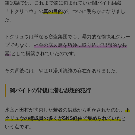
第10話では、これまで謎に包まれていた闇バイト組織
「トクリュウ」の
真の目的
が、ついに明らかになりまし
た。
トクリュウは単なる窃盗集団でも、暴力的な愉快犯グルー
プでもなく、
社会の底辺層を巧妙に取り込む“思想的な兵
器”
として構築されていたのです。
その背後には、やはり湯川清純の存在がありました。
闇バイトの背後に潜む思想的犯行
氷室と田村が拘束した若者の供述から明かされたのは、
ト
クリュウの構成員の多くがSNS経由で集められていた
と
いう点です。