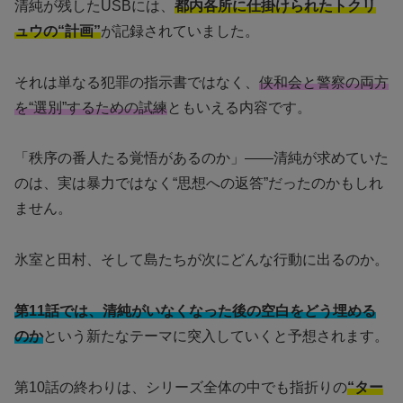
清純が残したUSBには、
都内各所に仕掛けられたトクリ
ュウの“計画”
が記録されていました。
それは単なる犯罪の指示書ではなく、
侠和会と警察の両方
を“選別”するための試練
ともいえる内容です。
「秩序の番人たる覚悟があるのか」――清純が求めていた
のは、実は暴力ではなく“思想への返答”だったのかもしれ
ません。
氷室と田村、そして島たちが次にどんな行動に出るのか。
第11話では、清純がいなくなった後の空白をどう埋める
のか
という新たなテーマに突入していくと予想されます。
第10話の終わりは、シリーズ全体の中でも指折りの
“ター