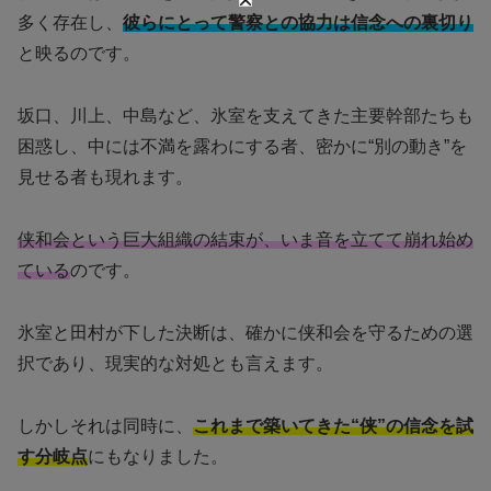
多く存在し、
彼らにとって警察との協力は信念への裏切り
と映るのです。
坂口、川上、中島など、氷室を支えてきた主要幹部たちも
困惑し、中には不満を露わにする者、密かに“別の動き”を
見せる者も現れます。
侠和会という巨大組織の結束が、いま音を立てて崩れ始め
ている
のです。
氷室と田村が下した決断は、確かに侠和会を守るための選
択であり、現実的な対処とも言えます。
しかしそれは同時に、
これまで築いてきた“侠”の信念を試
す分岐点
にもなりました。