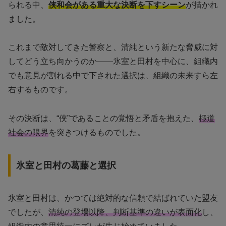
られる中、
侠和会がある重大な決断を下すシーン
が描かれ
ました。
これまで敵対してきた警察と、清純という新たな脅威に対
してどう立ち向かうのか――氷室と田村を中心に、組織内
でも意見が割れる中で下された選択は、組織の未来すら左
右するものです。
その決断は、“侠”であることの覚悟と矛盾を抱えた、
極道
社会の限界
を突きつけるものでした。
氷室と田村の葛藤と選択
氷室と田村は、かつては絶対的な信頼で結ばれていた盟友
でしたが、
清純の登場以降、判断基準の違いが表面化
し、