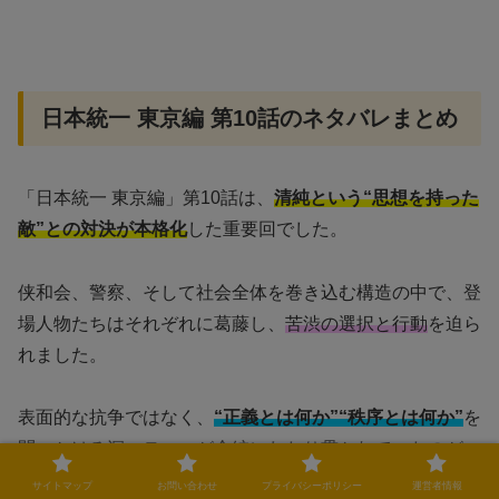
日本統一 東京編 第10話のネタバレまとめ
「日本統一 東京編」第10話は、
清純という“思想を持った
敵”との対決が本格化
した重要回でした。
侠和会、警察、そして社会全体を巻き込む構造の中で、登
場人物たちはそれぞれに葛藤し、
苦渋の選択と行動
を迫ら
れました。
表面的な抗争ではなく、
“正義とは何か”“秩序とは何か”
を
問いかける深いテーマが全編にわたり貫かれていたのが、
今回のエピソードの最大の特徴です。
サイトマップ
お問い合わせ
プライバシーポリシー
運営者情報