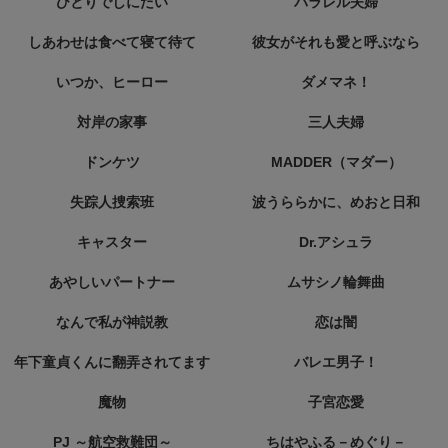
ひとりでしにたい
パラレル夫婦
しあわせは食べて寝て待て
彼女がそれも愛と呼ぶなら
いつか、ヒーロー
ダメマネ！
対岸の家事
三人夫婦
ドンケツ
MADDER（マダー）
失踪人捜索班
波うららかに、めおと日和
キャスター
Dr.アシュラ
あやしいパートナー
ムサシノ輪舞曲
なんで私が神説教
恋は闇
年下童貞くんに翻弄されてます
バレエ男子！
魔物
子宮恋愛
PJ ～航空救難団～
ちはやふる－めぐり－