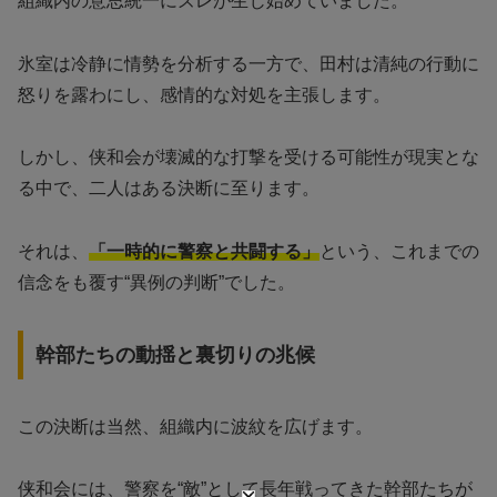
組織内の意思統一にズレが生じ始めていました。
氷室は冷静に情勢を分析する一方で、田村は清純の行動に
怒りを露わにし、感情的な対処を主張します。
しかし、侠和会が壊滅的な打撃を受ける可能性が現実とな
る中で、二人はある決断に至ります。
それは、
「一時的に警察と共闘する」
という、これまでの
信念をも覆す“異例の判断”でした。
幹部たちの動揺と裏切りの兆候
この決断は当然、組織内に波紋を広げます。
侠和会には、警察を“敵”として長年戦ってきた幹部たちが