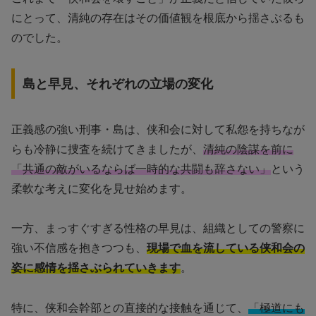
にとって、清純の存在はその価値観を根底から揺さぶるも
のでした。
島と早見、それぞれの立場の変化
正義感の強い刑事・島は、侠和会に対して私怨を持ちなが
らも冷静に捜査を続けてきましたが、
清純の陰謀を前に
「共通の敵がいるならば一時的な共闘も辞さない」
という
柔軟な考えに変化を見せ始めます。
一方、まっすぐすぎる性格の早見は、組織としての警察に
強い不信感を抱きつつも、
現場で血を流している侠和会の
姿に感情を揺さぶられていきます
。
特に、侠和会幹部との直接的な接触を通じて、
「極道にも