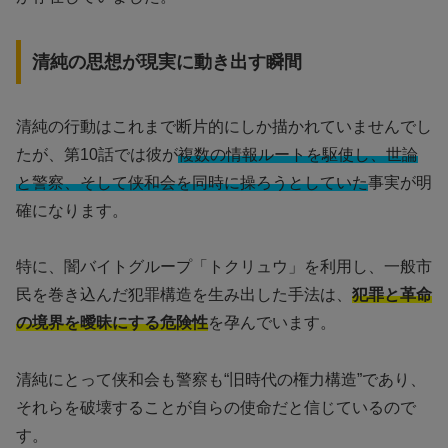
清純の思想が現実に動き出す瞬間
清純の行動はこれまで断片的にしか描かれていませんでし
たが、第10話では彼が
複数の情報ルートを駆使し、世論
と警察、そして侠和会を同時に操ろうとしていた
事実が明
確になります。
特に、闇バイトグループ「トクリュウ」を利用し、一般市
民を巻き込んだ犯罪構造を生み出した手法は、
犯罪と革命
の境界を曖昧にする危険性
を孕んでいます。
清純にとって侠和会も警察も“旧時代の権力構造”であり、
それらを破壊することが自らの使命だと信じているので
す。