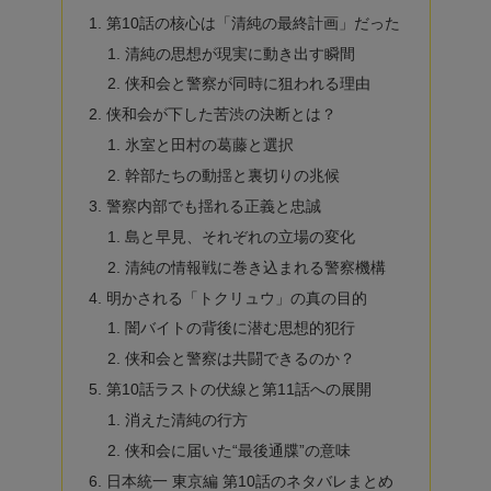
第10話の核心は「清純の最終計画」だった
清純の思想が現実に動き出す瞬間
侠和会と警察が同時に狙われる理由
侠和会が下した苦渋の決断とは？
氷室と田村の葛藤と選択
幹部たちの動揺と裏切りの兆候
警察内部でも揺れる正義と忠誠
島と早見、それぞれの立場の変化
清純の情報戦に巻き込まれる警察機構
明かされる「トクリュウ」の真の目的
闇バイトの背後に潜む思想的犯行
侠和会と警察は共闘できるのか？
第10話ラストの伏線と第11話への展開
消えた清純の行方
侠和会に届いた“最後通牒”の意味
日本統一 東京編 第10話のネタバレまとめ