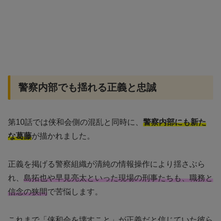
警察内部でも揺れる正義と忠誠
第10話では侠和会側の混乱と同時に、
警察内部にも新た
な葛藤
が描かれました。
正義を掲げる警察組織が清純の情報操作により揺さぶら
れ、
島拓也や早見亮太といった現場の刑事たちも、職務と
信念の狭間
で苦悩します。
これまで「侠和会を壊すこと」が正義だと信じていた彼ら