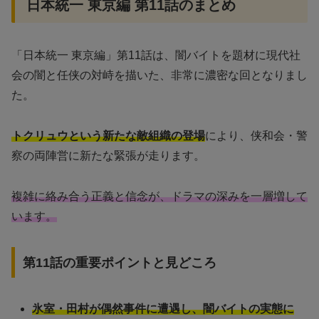
日本統一 東京編 第11話のまとめ
「日本統一 東京編」第11話は、闇バイトを題材に現代社
会の闇と任侠の対峙を描いた、非常に濃密な回となりまし
た。
トクリュウという新たな敵組織の登場
により、侠和会・警
察の両陣営に新たな緊張が走ります。
複雑に絡み合う正義と信念が、ドラマの深みを一層増して
います。
第11話の重要ポイントと見どころ
氷室・田村が偶然事件に遭遇し、闇バイトの実態に