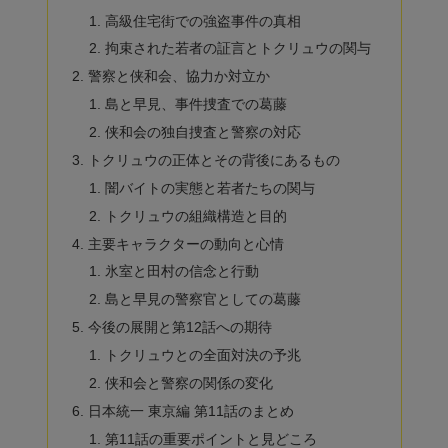
高級住宅街での強盗事件の真相
拘束された若者の証言とトクリュウの関与
警察と侠和会、協力か対立か
島と早見、事件捜査での葛藤
侠和会の独自捜査と警察の対応
トクリュウの正体とその背後にあるもの
闇バイトの実態と若者たちの関与
トクリュウの組織構造と目的
主要キャラクターの動向と心情
氷室と田村の信念と行動
島と早見の警察官としての葛藤
今後の展開と第12話への期待
トクリュウとの全面対決の予兆
侠和会と警察の関係の変化
日本統一 東京編 第11話のまとめ
第11話の重要ポイントと見どころ