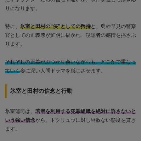
りになります。
特に、
氷室と田村の“侠”としての矜持
と、島や早見の警察
官としての正義感が鮮明に描かれ、視聴者の感情を揺さぶ
ります。
それぞれの正義がぶつかり合いながらも、どこかで重なっ
ていく
姿に深い人間ドラマを感じさせます。
氷室と田村の信念と行動
氷室蓮司は、
若者を利用する犯罪組織を絶対に許さないと
いう強い信念
から、トクリュウに対し容赦ない態度を貫き
ます。