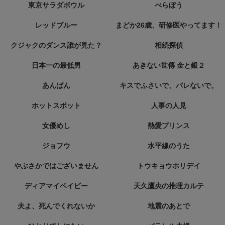
東京サラダボウル
べらぼう
レッドブルー
まどか26歳、研修医やってます！
クジャクのダンス誰が見た？
相続探偵
日本一の最低男
あきない世傳 金と銀２
あんぱん
キスでふさいで、バレないで。
ホットスポット
人事の人見
女優めし
熱愛プリンス
ジョフウ
水平線のうた
やぶさかではございません
トウキョウホリデイ
ディアマイベイビー
天久鷹央の推理カルテ
夫よ、死んでくれないか
地震のあとで