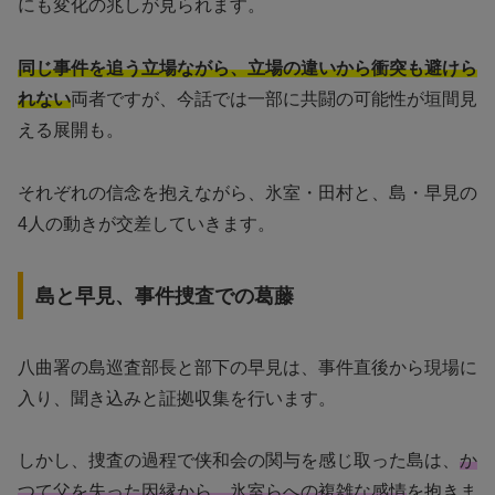
にも変化の兆しが見られます。
同じ事件を追う立場ながら、立場の違いから衝突も避けら
れない
両者ですが、今話では一部に共闘の可能性が垣間見
える展開も。
それぞれの信念を抱えながら、氷室・田村と、島・早見の
4人の動きが交差していきます。
島と早見、事件捜査での葛藤
八曲署の島巡査部長と部下の早見は、事件直後から現場に
入り、聞き込みと証拠収集を行います。
しかし、捜査の過程で侠和会の関与を感じ取った島は、
か
つて父を失った因縁から、氷室らへの複雑な感情
を抱きま