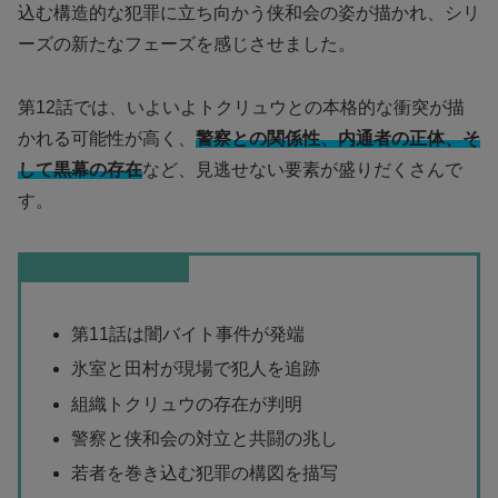
込む構造的な犯罪に立ち向かう侠和会の姿が描かれ、シリ
ーズの新たなフェーズを感じさせました。
第12話では、いよいよトクリュウとの本格的な衝突が描
かれる可能性が高く、
警察との関係性、内通者の正体、そ
して黒幕の存在
など、見逃せない要素が盛りだくさんで
す。
この記事のまとめ
第11話は闇バイト事件が発端
氷室と田村が現場で犯人を追跡
組織トクリュウの存在が判明
警察と侠和会の対立と共闘の兆し
若者を巻き込む犯罪の構図を描写