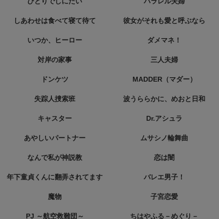
ひとりでしにたい
パラレル夫婦
しあわせは食べて寝て待て
彼女がそれも愛と呼ぶなら
いつか、ヒーロー
ダメマネ！
対岸の家事
三人夫婦
ドンケツ
MADDER（マダー）
失踪人捜索班
波うららかに、めおと日和
キャスター
Dr.アシュラ
あやしいパートナー
ムサシノ輪舞曲
なんで私が神説教
恋は闇
年下童貞くんに翻弄されてます
バレエ男子！
魔物
子宮恋愛
PJ ～航空救難団～
ちはやふる－めぐり－