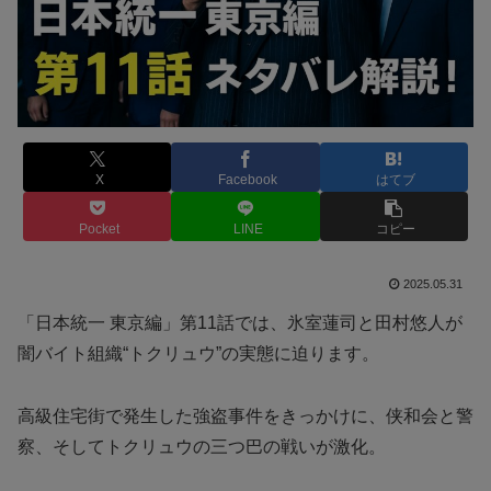
X
Facebook
はてブ
Pocket
LINE
コピー
2025.05.31
「日本統一 東京編」第11話では、氷室蓮司と田村悠人が
闇バイト組織“トクリュウ”の実態に迫ります。
高級住宅街で発生した強盗事件をきっかけに、侠和会と警
察、そしてトクリュウの三つ巴の戦いが激化。