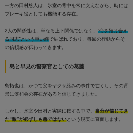
一方の田村悠人は、氷室の背中を常に支えながら、時には
ブレーキ役としても機能する存在。
2人の関係性は、単なる上下関係ではなく、
“命を預け合え
る同志”という重い絆
で結ばれており、毎回の行動からそ
の信頼感が伝わってきます。
島と早見の警察官としての葛藤
島拓也は、かつて父をヤクザ絡みの事件で亡くし、その背
景に侠和会の存在があると信じてきました。
しかし、氷室や田村と実際に接する中で、
自分が信じてき
た“敵”が必ずしも悪ではない
という現実に直面します。