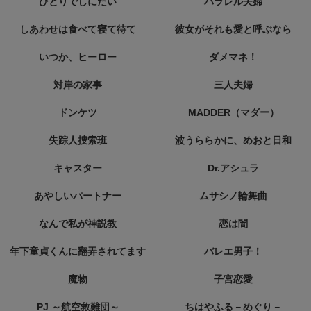
ひとりでしにたい
パラレル夫婦
しあわせは食べて寝て待て
彼女がそれも愛と呼ぶなら
いつか、ヒーロー
ダメマネ！
対岸の家事
三人夫婦
ドンケツ
MADDER（マダー）
失踪人捜索班
波うららかに、めおと日和
キャスター
Dr.アシュラ
あやしいパートナー
ムサシノ輪舞曲
なんで私が神説教
恋は闇
年下童貞くんに翻弄されてます
バレエ男子！
魔物
子宮恋愛
PJ ～航空救難団～
ちはやふる－めぐり－