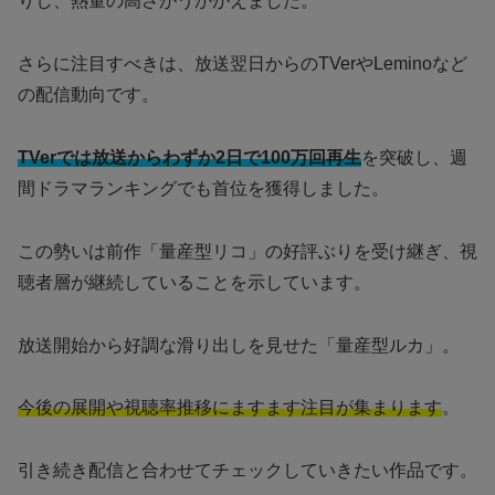
りし、熱量の高さがうかがえました。
さらに注目すべきは、放送翌日からのTVerやLeminoなど
の配信動向です。
TVerでは放送からわずか2日で100万回再生
を突破し、週
間ドラマランキングでも首位を獲得しました。
この勢いは前作「量産型リコ」の好評ぶりを受け継ぎ、視
聴者層が継続していることを示しています。
放送開始から好調な滑り出しを見せた「量産型ルカ」。
今後の展開や視聴率推移にますます注目が集まります
。
引き続き配信と合わせてチェックしていきたい作品です。