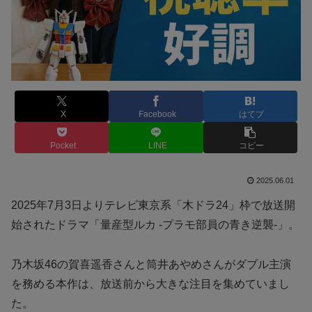
X
Facebook
はてブ
Pocket
LINE
コピー
2025.06.01
2025年7月3日よりテレビ東京系「木ドラ24」枠で放送開
始されたドラマ「量産型ルカ -プラモ部員の青き逆襲-」。
乃木坂46の賀喜遥香さんと筒井あやめさんがダブル主演
を務める本作は、放送前から大きな注目を集めていまし
た。