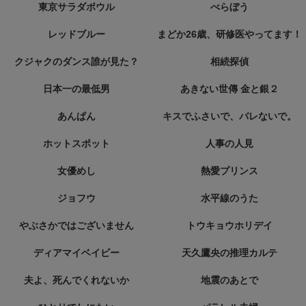
東京サラダボウル
べらぼう
レッドブルー
まどか26歳、研修医やってます！
クジャクのダンス誰が見た？
相続探偵
日本一の最低男
あきない世傳 金と銀２
あんぱん
キスでふさいで、バレないで。
ホットスポット
人事の人見
女優めし
熱愛プリンス
ジョフウ
水平線のうた
やぶさかではございません
トウキョウホリデイ
ディアマイベイビー
天久鷹央の推理カルテ
夫よ、死んでくれないか
地震のあとで