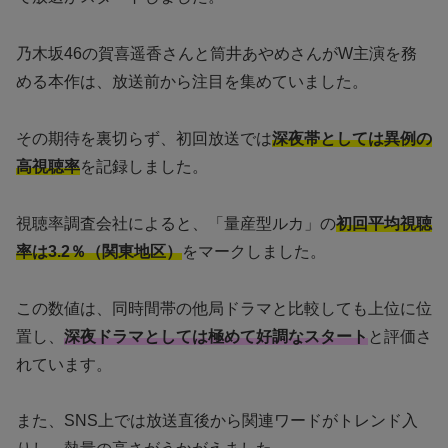
乃木坂46の賀喜遥香さんと筒井あやめさんがW主演を務
める本作は、放送前から注目を集めていました。
その期待を裏切らず、初回放送では
深夜帯としては異例の
高視聴率
を記録しました。
視聴率調査会社によると、「量産型ルカ」の
初回平均視聴
率は3.2％（関東地区）
をマークしました。
この数値は、同時間帯の他局ドラマと比較しても上位に位
置し、
深夜ドラマとしては極めて好調なスタート
と評価さ
れています。
また、SNS上では放送直後から関連ワードがトレンド入