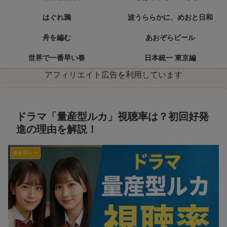
はぐれ鴉
波うららかに、めおと日和
舟を編む
あおぞらビール
世界で一番早い春
日本統一 東京編
アフィリエイト広告を利用しています
ドラマ「量産型ルカ」視聴率は？初回好発
進の理由を解説！
量産型ルカ