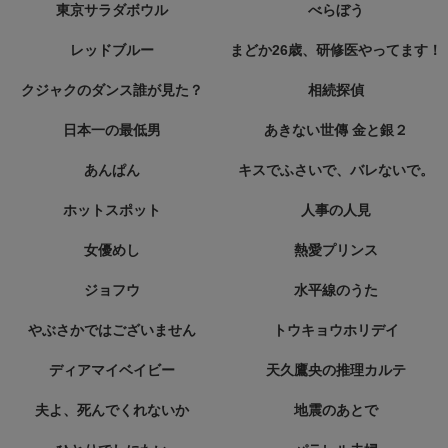
東京サラダボウル
べらぼう
レッドブルー
まどか26歳、研修医やってます！
クジャクのダンス誰が見た？
相続探偵
日本一の最低男
あきない世傳 金と銀２
あんぱん
キスでふさいで、バレないで。
ホットスポット
人事の人見
女優めし
熱愛プリンス
ジョフウ
水平線のうた
やぶさかではございません
トウキョウホリデイ
ディアマイベイビー
天久鷹央の推理カルテ
夫よ、死んでくれないか
地震のあとで