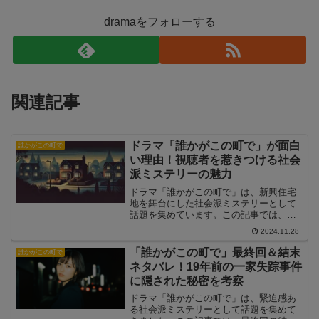
dramaをフォローする
関連記事
ドラマ「誰かがこの町で」が面白
誰かがこの町で
い理由！視聴者を惹きつける社会
派ミステリーの魅力
ドラマ「誰かがこの町で」は、新興住宅
地を舞台にした社会派ミステリーとして
話題を集めています。この記事では、ド
ラマの魅力や面白さの理由を徹底解説
2024.11.28
し、視聴する際の注目ポイントを紹介し
ます。
「誰かがこの町で」最終回＆結末
誰かがこの町で
ネタバレ！19年前の一家失踪事件
に隠された秘密を考察
ドラマ「誰かがこの町で」は、緊迫感あ
る社会派ミステリーとして話題を集めて