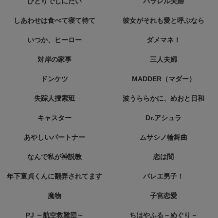
ひとりでしにたい
パラレル夫婦
しあわせは食べて寝て待て
彼女がそれも愛と呼ぶなら
いつか、ヒーロー
ダメマネ！
対岸の家事
三人夫婦
ドンケツ
MADDER（マダー）
失踪人捜索班
波うららかに、めおと日和
キャスター
Dr.アシュラ
あやしいパートナー
ムサシノ輪舞曲
なんで私が神説教
恋は闇
年下童貞くんに翻弄されてます
バレエ男子！
魔物
子宮恋愛
PJ ～航空救難団～
ちはやふる－めぐり－