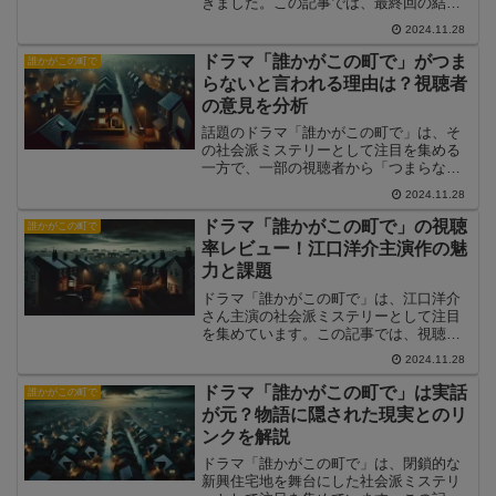
きました。この記事では、最終回の結末
をネタバレを含めて詳しく解説し、物語
2024.11.28
のテーマや伏線を考察します。
ドラマ「誰かがこの町で」がつま
誰かがこの町で
らないと言われる理由は？視聴者
の意見を分析
話題のドラマ「誰かがこの町で」は、そ
の社会派ミステリーとして注目を集める
一方で、一部の視聴者から「つまらな
い」という意見も挙がっています。ま
2024.11.28
た、それらの意見に対する改善の余地に
ついても考察します。
ドラマ「誰かがこの町で」の視聴
誰かがこの町で
率レビュー！江口洋介主演作の魅
力と課題
ドラマ「誰かがこの町で」は、江口洋介
さん主演の社会派ミステリーとして注目
を集めています。この記事では、視聴率
の推移やレビューをもとに、ドラマの魅
2024.11.28
力と課題を分析します。
ドラマ「誰かがこの町で」は実話
誰かがこの町で
が元？物語に隠された現実とのリ
ンクを解説
ドラマ「誰かがこの町で」は、閉鎖的な
新興住宅地を舞台にした社会派ミステリ