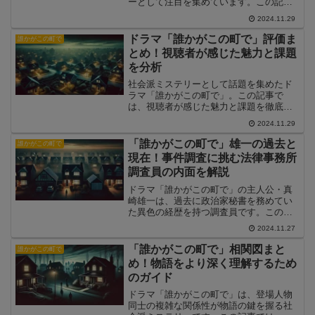
ーとして注目を集めています。この記事
では、物語と現実社会のリンクについて
2024.11.29
解説し、そのテーマがどのように現実の
問題を反映しているのかを探ります。
ドラマ「誰かがこの町で」評価ま
誰かがこの町で
とめ！視聴者が感じた魅力と課題
を分析
社会派ミステリーとして話題を集めたド
ラマ「誰かがこの町で」。この記事で
は、視聴者が感じた魅力と課題を徹底分
析し、ドラマの評価を総括します。
2024.11.29
「誰かがこの町で」雄一の過去と
誰かがこの町で
現在！事件調査に挑む法律事務所
調査員の内面を解説
ドラマ「誰かがこの町で」の主人公・真
崎雄一は、過去に政治家秘書を務めてい
た異色の経歴を持つ調査員です。この記
事では、真崎雄一の過去と現在の背景に
2024.11.27
迫り、事件調査に挑む彼の内面を解説し
ます。
「誰かがこの町で」相関図まと
誰かがこの町で
め！物語をより深く理解するため
のガイド
ドラマ「誰かがこの町で」は、登場人物
同士の複雑な関係性が物語の鍵を握る社