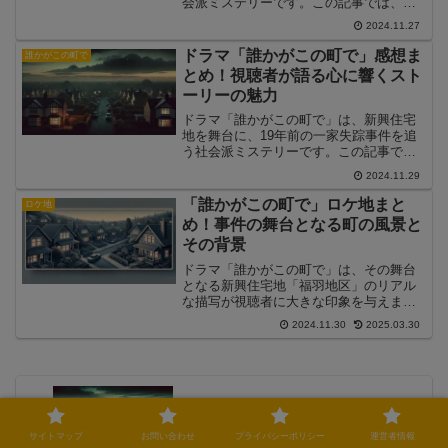
会派ミステリーです。この記事では、ド
ラマの相関図を詳しく解説し、登場人物
2024.11.27
の役割や関係性をわかりやすくガイドし
ます。
ドラマ「誰かがこの町で」感想ま
誰かがこの町で
とめ！視聴者が語る心に響くスト
ーリーの魅力
ドラマ「誰かがこの町で」は、新興住宅
地を舞台に、19年前の一家失踪事件を追
う社会派ミステリーです。この記事で
は、視聴者が語る本作の魅力と感動のポ
2024.11.29
イントをまとめ、物語が心に響いた理由
を解説します。
「誰かがこの町で」ロケ地まと
ロケ地
め！事件の舞台となる町の風景と
その背景
ドラマ「誰かがこの町で」は、その舞台
となる新興住宅地「福羽地区」のリアル
な描写が視聴者に大きな印象を与えまし
た。この記事では、ドラマの撮影場所を
2024.11.30
2025.03.30
まとめ、舞台となる町の背景や選ばれた
理由について解説します。
ドラマ「誰かがこの町で」評価まとめ！
視聴者が感じた魅力と課題を分析
サイトマップ
お問い合わせ
プライバシーポリシー
運営者情報