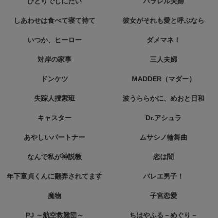
ひとりでしにたい
パラレル夫婦
しあわせは食べて寝て待て
彼女がそれも愛と呼ぶなら
いつか、ヒーロー
ダメマネ！
対岸の家事
三人夫婦
ドンケツ
MADDER（マダー）
失踪人捜索班
波うららかに、めおと日和
キャスター
Dr.アシュラ
あやしいパートナー
ムサシノ輪舞曲
なんで私が神説教
恋は闇
年下童貞くんに翻弄されてます
バレエ男子！
魔物
子宮恋愛
PJ ～航空救難団～
ちはやふる－めぐり－