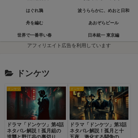
はぐれ鴉
波うららかに、めおと日和
舟を編む
あおぞらビール
世界で一番早い春
日本統一 東京編
アフィリエイト広告を利用しています
ドンケツ
ドンケツ
ドンケツ
ドラマ「ドンケツ」第4話
ドラマ「ドンケツ」第3話
ネタバレ解説！孤月組の
ネタバレ解説！孤月と十
逆襲と野江谷の裏切り
五夜、激化する闘争の火