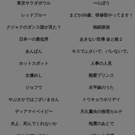
東京サラダボウル
べらぼう
レッドブルー
まどか26歳、研修医やってます！
クジャクのダンス誰が見た？
相続探偵
日本一の最低男
あきない世傳 金と銀２
あんぱん
キスでふさいで、バレないで。
ホットスポット
人事の人見
女優めし
熱愛プリンス
ジョフウ
水平線のうた
やぶさかではございません
トウキョウホリデイ
ディアマイベイビー
天久鷹央の推理カルテ
夫よ、死んでくれないか
地震のあとで