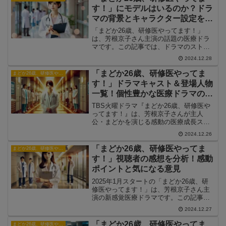
す！」にモデルはいるのか？ドラ
マの背景とキャラクター設定を解
説
「まどか26歳、研修医やってます！」
は、芳根京子さん主演の話題の医療ドラ
マです。この記事では、ドラマのストー
リーやキャラクター設定の背景に迫り、
2024.12.28
モデルの有無や実在する人物との関連に
ついて解説します。
「まどか26歳、研修医やってま
まどか26歳、研修医やってます！
す！」ドラマキャスト＆登場人物
一覧！個性豊かな医療ドラマの魅
力
TBS火曜ドラマ『まどか26歳、研修医や
ってます！』は、芳根京子さんが主人
公・まどかを演じる感動の医療成長スト
ーリーです。ここでは、本作に登場する
2024.12.26
キャストや役柄について詳しくご紹介し
ます。
「まどか26歳、研修医やってま
まどか26歳、研修医やってます！
す！」視聴者の感想を分析！感動
ポイントと気になる意見
2025年1月スタートの「まどか26歳、研
修医やってます！」は、芳根京子さん主
演の新感覚医療ドラマです。この記事で
は、視聴者の感想をもとに、感動ポイン
2024.12.27
トや気になる意見について詳しく解説し
ていきます。
「まどか26歳、研修医やってま
まどか26歳、研修医やってます！