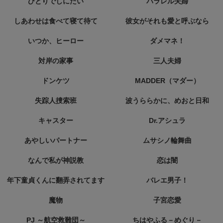
ひとりでしにたい
パラレル夫婦
しあわせは食べて寝て待て
彼女がそれも愛と呼ぶなら
いつか、ヒーロー
ダメマネ！
対岸の家事
三人夫婦
ドンケツ
MADDER（マダー）
失踪人捜索班
波うららかに、めおと日和
キャスター
Dr.アシュラ
あやしいパートナー
ムサシノ輪舞曲
なんで私が神説教
恋は闇
年下童貞くんに翻弄されてます
バレエ男子！
魔物
子宮恋愛
PJ ～航空救難団～
ちはやふる－めぐり－