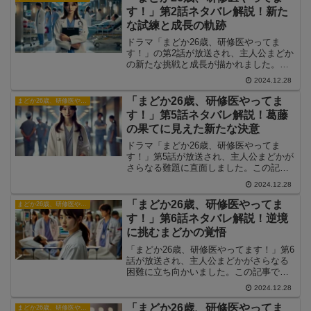
す！」第2話ネタバレ解説！新た
な試練と成長の軌跡
ドラマ「まどか26歳、研修医やってま
す！」の第2話が放送され、主人公まどか
の新たな挑戦と成長が描かれました。こ
の記事では、第2話のあらすじと見どこ
2024.12.28
ろ、視聴者の反応を徹底解説します！
「まどか26歳、研修医やってま
まどか26歳、研修医やってます！
す！」第5話ネタバレ解説！葛藤
の果てに見えた新たな決意
ドラマ「まどか26歳、研修医やってま
す！」第5話が放送され、主人公まどかが
さらなる難題に直面しました。この記事
では、第5話のあらすじや見どころ、視聴
2024.12.28
者の反応を詳しく解説します！
「まどか26歳、研修医やってま
まどか26歳、研修医やってます！
す！」第6話ネタバレ解説！逆境
に挑むまどかの覚悟
「まどか26歳、研修医やってます！」第6
話が放送され、主人公まどかがさらなる
困難に立ち向かいました。この記事で
は、第6話のあらすじや見どころ、視聴者
2024.12.28
の反応を詳しく解説します。
「まどか26歳、研修医やってま
まどか26歳、研修医やってます！