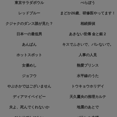
東京サラダボウル
べらぼう
レッドブルー
まどか26歳、研修医やってます！
クジャクのダンス誰が見た？
相続探偵
日本一の最低男
あきない世傳 金と銀２
あんぱん
キスでふさいで、バレないで。
ホットスポット
人事の人見
女優めし
熱愛プリンス
ジョフウ
水平線のうた
やぶさかではございません
トウキョウホリデイ
ディアマイベイビー
天久鷹央の推理カルテ
夫よ、死んでくれないか
地震のあとで