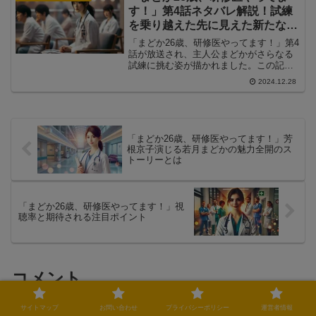
す！」第4話ネタバレ解説！試練
を乗り越えた先に見えた新たな希
望
「まどか26歳、研修医やってます！」第4
話が放送され、主人公まどかがさらなる
試練に挑む姿が描かれました。この記事
では、第4話のあらすじや見どころ、視聴
2024.12.28
者の反応を徹底解説します！
「まどか26歳、研修医やってます！」芳
根京子演じる若月まどかの魅力全開のス
トーリーとは
「まどか26歳、研修医やってます！」視
聴率と期待される注目ポイント
コメント
サイトマップ
お問い合わせ
プライバシーポリシー
運営者情報