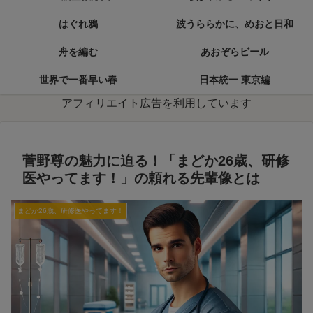
はぐれ鴉
波うららかに、めおと日和
舟を編む
あおぞらビール
世界で一番早い春
日本統一 東京編
アフィリエイト広告を利用しています
菅野尊の魅力に迫る！「まどか26歳、研修
医やってます！」の頼れる先輩像とは
まどか26歳、研修医やってます！