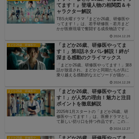
てます！』登場人物の相関図＆キ
ャラクター解説
TBS火曜ドラマ『まどか26歳、研修医や
ってます！』は、若手研修医・若月まど
かが医療現場で奮闘する成長物語です。
この記事では、主要キャラクターとその
2024.12.26
関係性をわかりやすく解説した相関図を
ご紹介します。
「まどか26歳、研修医やってま
まどか26歳、研修医やってます！
す！」第8話ネタバレ解説！絆が
深まる感動のクライマックス
「まどか26歳、研修医やってます！」第8
話が放送され、まどかと同期たちが共に
乗り越える感動的なエピソードが描かれ
ました。この記事では、第8話のあらす
2024.12.28
じ、見どころ、視聴者の反応を詳しく解
説します。
「まどか26歳、研修医やってま
まどか26歳、研修医やってます！
す！」が人気の理由！魅力と注目
ポイントを徹底解説
2025年1月スタートの「まどか26歳、研
修医やってます！」は、医療ドラマとし
て新しい切り口を持つ作品です。この記
事では、本作が支持される理由や注目の
2024.12.27
ポイントについて深掘りしていきます。
「まどか26歳、研修医やってま
まどか26歳、研修医やってます！