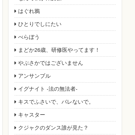
はぐれ鴉
ひとりでしにたい
べらぼう
まどか26歳、研修医やってます！
やぶさかではございません
アンサンブル
イグナイト -法の無法者-
キスでふさいで、バレないで。
キャスター
クジャクのダンス誰が見た？