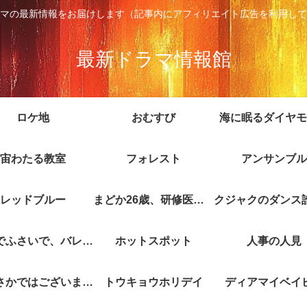
マの最新情報をお届けします（記事内にアフィリエイト広告を利用して
最新ドラマ情報館
ロケ地
おむすび
海に眠るダイヤモ
宙わたる教室
フォレスト
アンサンブル
レッドブルー
まどか26歳、研修医やってます！
キスでふさいで、バレないで。
ホットスポット
人事の人見
やぶさかではございません
トウキョウホリデイ
ディアマイベイ