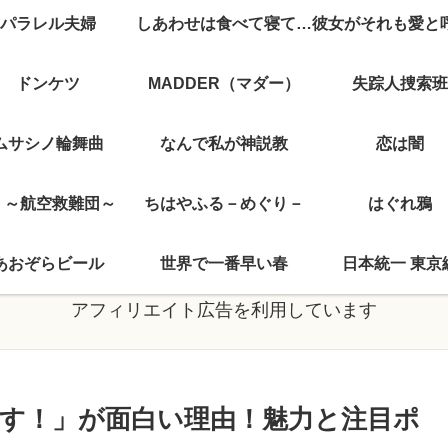
パラレル夫婦
しあわせは食べて寝て待て
ドンケツ
MADDER（マダー）
失踪人捜索班
ムサシノ輪舞曲
なんで私が神説教
恋は闇
J ～航空救難団～
ちはやふる－めぐり－
はぐれ鴉
あおぞらビール
世界で一番早い春
日本統一 東京
アフィリエイト広告を利用しています
ます！」が面白い理由！魅力と注目ポ