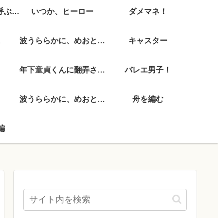
彼女がそれも愛と呼ぶなら
いつか、ヒーロー
ダメマネ！
波うららかに、めおと日和
キャスター
年下童貞くんに翻弄されてます
バレエ男子！
波うららかに、めおと日和
舟を編む
編