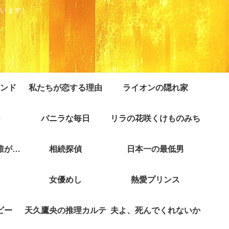
います）
ンド
私たちが恋する理由
ライオンの隠れ家
バニラな毎日
リラの花咲くけものみち
クジャクのダンス誰が見た？
相続探偵
日本一の最低男
女優めし
熱愛プリンス
ビー
天久鷹央の推理カルテ
夫よ、死んでくれないか