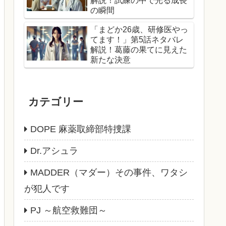
解説！試練の中で光る成長
の瞬間
「まどか26歳、研修医やっ
てます！」第5話ネタバレ
解説！葛藤の果てに見えた
新たな決意
カテゴリー
DOPE 麻薬取締部特捜課
Dr.アシュラ
MADDER（マダー）その事件、ワタシ
が犯人です
PJ ～航空救難団～