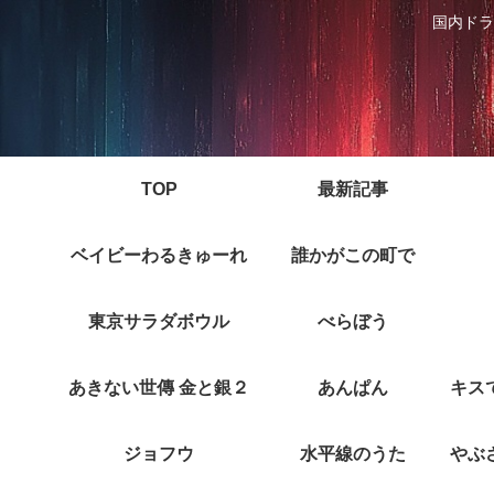
国内ドラ
TOP
最新記事
ベイビーわるきゅーれ
誰かがこの町で
東京サラダボウル
べらぼう
あきない世傳 金と銀２
あんぱん
ジョフウ
水平線のうた