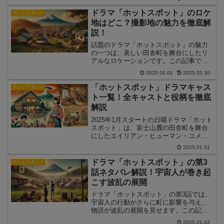
演技の見どころについて詳しく解説しま
す。
ドラマ「ホットスポット」のロケ
ホットスポット
地はどこ？撮影地の魅力を徹底解
説！
話題のドラマ「ホットスポット」の魅力
の一つは、美しい田舎町を舞台にしたリ
アルなロケーションです。この記事で
は、ドラマ「ホットスポット」のロケ地
2025.01.01
2025.03.30
にスポットを当て、撮影場所の詳細やそ
の魅力について解説します。
「ホットスポット」ドラマキャス
ホットスポット
ト一覧！全キャストと役柄を徹底
解説
2025年1月スタートの日曜ドラマ「ホット
スポット」は、富士山麓の田舎町を舞台
にしたエイリアン・ヒューマン・コメデ
ィーです。脚本を手掛けるのは人気のバ
2025.01.01
カリズムさん、主演は市川実日子さんが
務めます。この記事では、ドラマを彩る
ドラマ「ホットスポット」の第3
ホットスポット
キャストとその役柄を詳しくご紹介しま
話ネタバレ解説！宇宙人が巻き起
す。
こす波乱の展開
ドラマ「ホットスポット」の第3話では、
宇宙人の行動がさらに町に影響を与え、
物語が波乱の展開を見せます。この記事
では、第3話のあらすじをネタバレ解説
2025.01.02