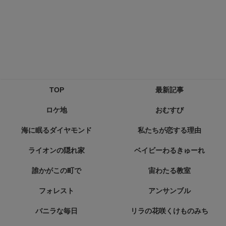
TOP
最新記事
ロケ地
おむすび
海に眠るダイヤモンド
私たちが恋する理由
ライオンの隠れ家
ベイビーわるきゅーれ
誰かがこの町で
宙わたる教室
フォレスト
アンサンブル
バニラな毎日
リラの花咲くけものみち