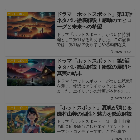
ドラマ「ホットスポット」第11話
ホットスポット
ネタバレ徹底解説！感動のエピロ
ーグと未来への希望
ドラマ「ホットスポット」がついに特別
編として第11話を迎えました。この記事
では、第11話のあらすじや感動的な見ど
ころ、そしてシリーズ全体を振り返った
2025.01.03
ポイントを解説します。
ドラマ「ホットスポット」第9話
ホットスポット
ネタバレ徹底解説！衝撃の展開と
真実の結末
ドラマ「ホットスポット」がついに第9話
を迎え、物語はクライマックスに突入し
ました。エイリアンの計画が本格化し、
清美は村全体を巻き込む最終的な選択を
2025.01.03
迫られる場面が描かれます。この記事で
は、第9話のあらすじ、見どころ、そして
「ホットスポット」夏帆が演じる
ホットスポット
結末に向けた伏線の整理と考察をお届け
磯村由美の個性と魅力を徹底解説
します。
ドラマ「ホットスポット」は、富士山麓
の田舎町を舞台にしたエイリアン・ヒュ
ーマン・コメディーです。この記事で
は、磯村由美の役柄や魅力、夏帆さんの
2025.01.01