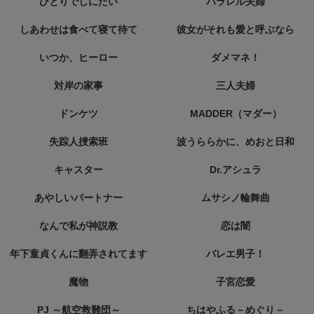
ひとりでしにたい
パラレル夫婦
しあわせは食べて寝て待て
彼女がそれも愛と呼ぶなら
いつか、ヒーロー
ダメマネ！
対岸の家事
三人夫婦
ドンケツ
MADDER（マダー）
失踪人捜索班
波うららかに、めおと日和
キャスター
Dr.アシュラ
あやしいパートナー
ムサシノ輪舞曲
なんで私が神説教
恋は闇
年下童貞くんに翻弄されてます
バレエ男子！
魔物
子宮恋愛
PJ ～航空救難団～
ちはやふる－めぐり－