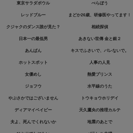
東京サラダボウル
べらぼう
レッドブルー
まどか26歳、研修医やってます！
クジャクのダンス誰が見た？
相続探偵
日本一の最低男
あきない世傳 金と銀２
あんぱん
キスでふさいで、バレないで。
ホットスポット
人事の人見
女優めし
熱愛プリンス
ジョフウ
水平線のうた
やぶさかではございません
トウキョウホリデイ
ディアマイベイビー
天久鷹央の推理カルテ
夫よ、死んでくれないか
地震のあとで