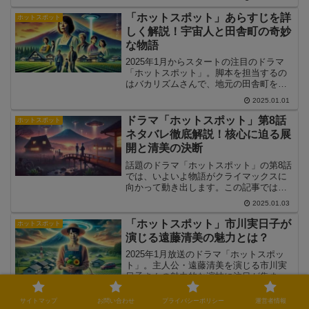
し、見どころや注目ポイント、今後の展
開について詳しくお伝えします。
「ホットスポット」あらすじを詳
ホットスポット
しく解説！宇宙人と田舎町の奇妙
な物語
2025年1月からスタートの注目のドラマ
「ホットスポット」。脚本を担当するの
はバカリズムさんで、地元の田舎町を舞
台にしたユニークなエイリアン・ヒュー
2025.01.01
マン・コメディーです。この記事では、
「ホットスポット」の詳しいあらすじと
ドラマ「ホットスポット」第8話
ホットスポット
その見どころを解説します。
ネタバレ徹底解説！核心に迫る展
開と清美の決断
話題のドラマ「ホットスポット」の第8話
では、いよいよ物語がクライマックスに
向かって動き出します。この記事では、
第8話のあらすじや注目ポイント、伏線の
2025.01.03
回収を徹底解説します！
「ホットスポット」市川実日子が
ホットスポット
演じる遠藤清美の魅力とは？
2025年1月放送のドラマ「ホットスポッ
ト」。主人公・遠藤清美を演じる市川実
日子さんの魅力的な演技に注目が集まっ
ています。この記事では、遠藤清美とい
2025.01.01
うキャラクターの特徴や、市川実日子さ
サイトマップ
お問い合わせ
プライバシーポリシー
運営者情報