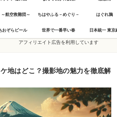
J ～航空救難団～
ちはやふる－めぐり－
はぐれ鴉
あおぞらビール
世界で一番早い春
日本統一 東京
アフィリエイト広告を利用しています
ケ地はどこ？撮影地の魅力を徹底解