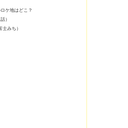
のロケ地はどこ？
1話）
富士みち）