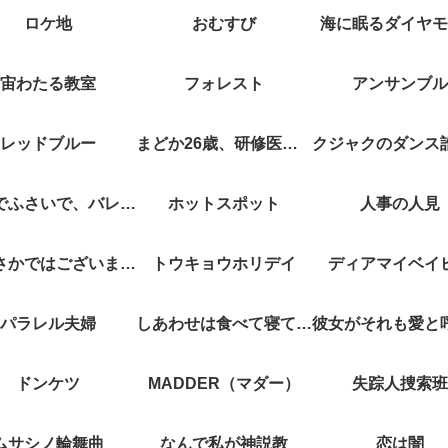
ロケ地
おむすび
海に眠るダイヤモ
宙わたる教室
フォレスト
アンサンブル
レッドブルー
まどか26歳、研修医やってます！
キスでふさいで、バレないで。
ホットスポット
人事の人見
やぶさかではございません
トウキョウホリデイ
ディアマイベイ
パラレル夫婦
しあわせは食べて寝て待て
ドンケツ
MADDER（マダー）
失踪人捜索班
ムサシノ輪舞曲
なんで私が神説教
恋は闇