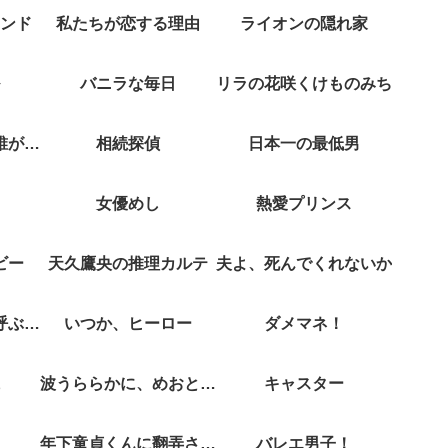
ンド
私たちが恋する理由
ライオンの隠れ家
バニラな毎日
リラの花咲くけものみち
クジャクのダンス誰が見た？
相続探偵
日本一の最低男
女優めし
熱愛プリンス
ビー
天久鷹央の推理カルテ
夫よ、死んでくれないか
彼女がそれも愛と呼ぶなら
いつか、ヒーロー
ダメマネ！
波うららかに、めおと日和
キャスター
年下童貞くんに翻弄されてます
バレエ男子！