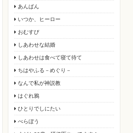
あんぱん
いつか、ヒーロー
おむすび
しあわせな結婚
しあわせは食べて寝て待て
ちはやふる－めぐり－
なんで私が神説教
はぐれ鴉
ひとりでしにたい
べらぼう