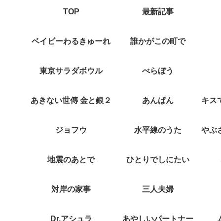
TOP
最新記事
ベイビーわるきゅーれ
誰かがこの町で
東京サラダボウル
べらぼう
あきない世傳 金と銀２
あんぱん
ジョフウ
水平線のうた
地震のあとで
ひとりでしにたい
対岸の家事
三人夫婦
Dr.アシュラ
あやしいパートナー