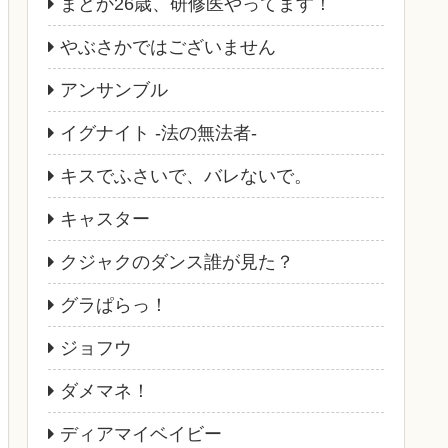
まどか26歳、研修医やってます！
やぶさかではございません
アンサンブル
イグナイト -法の無法者-
キスでふさいで、バレないで。
キャスター
クジャクのダンス誰が見た？
グラぱらっ！
ジョフウ
ダメマネ！
ディアマイベイビー