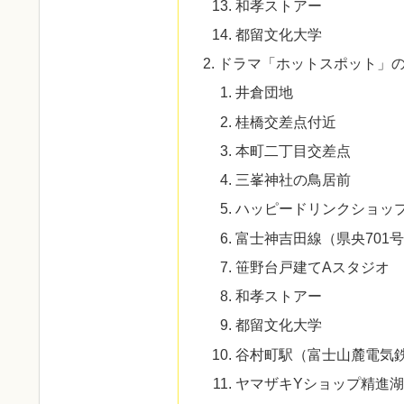
和孝ストアー
都留文化大学
ドラマ「ホットスポット」
井倉団地
桂橋交差点付近
本町二丁目交差点
三峯神社の鳥居前
ハッピードリンクショッ
富士神吉田線（県央701
笹野台戸建てAスタジオ
和孝ストアー
都留文化大学
谷村町駅（富士山麓電気
ヤマザキYショップ精進