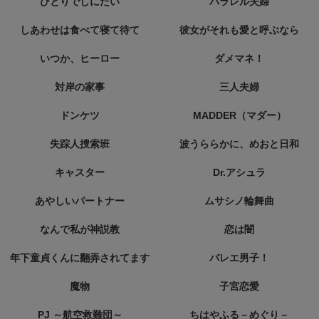
ひとりでしにたい
パラレル夫婦
しあわせは食べて寝て待て
彼女がそれも愛と呼ぶなら
いつか、ヒーロー
ダメマネ！
対岸の家事
三人夫婦
ドンケツ
MADDER（マダー）
失踪人捜索班
波うららかに、めおと日和
キャスター
Dr.アシュラ
あやしいパートナー
ムサシノ輪舞曲
なんで私が神説教
恋は闇
年下童貞くんに翻弄されてます
バレエ男子！
魔物
子宮恋愛
PJ ～航空救難団～
ちはやふる－めぐり－