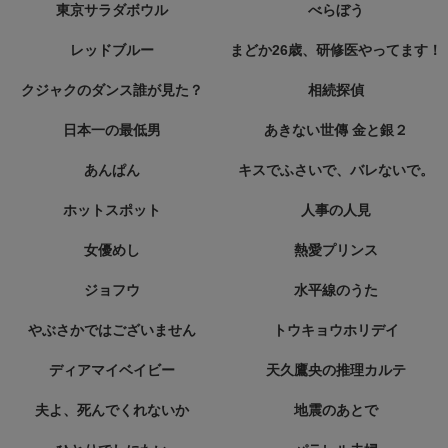
東京サラダボウル
べらぼう
レッドブルー
まどか26歳、研修医やってます！
クジャクのダンス誰が見た？
相続探偵
日本一の最低男
あきない世傳 金と銀２
あんぱん
キスでふさいで、バレないで。
ホットスポット
人事の人見
女優めし
熱愛プリンス
ジョフウ
水平線のうた
やぶさかではございません
トウキョウホリデイ
ディアマイベイビー
天久鷹央の推理カルテ
夫よ、死んでくれないか
地震のあとで