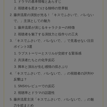
ドラマの基本情報とあらすじ
視聴者を惹きつける独特の世界観
藤井流星の演技が光る！「キスでふさいで、バレない
で。」主演としての魅力
藤井流星が演じるキャラクターの特徴
視聴者を魅了する演技力と役作りの工夫
「キスでふさいで、バレないで。」で見逃せない注目
ポイント3選
ラブストーリーとスリルが交錯する緊張感
共演者たちとの化学反応
脚本と演出が生む感情の揺さぶり
「キスでふさいで、バレないで。」の視聴者の評判や
反響は？
SNSやレビューでの反応
視聴率とドラマの話題性
藤井流星主演「キスでふさいで、バレないで。」の魅
力を総まとめ