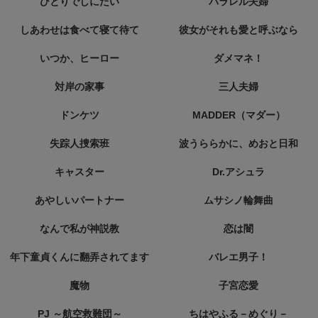
ひとりでしにたい
パラレル夫婦
しあわせは食べて寝て待て
彼女がそれも愛と呼ぶなら
いつか、ヒーロー
ダメマネ！
対岸の家事
三人夫婦
ドンケツ
MADDER（マダー）
失踪人捜索班
波うららかに、めおと日和
キャスター
Dr.アシュラ
あやしいパートナー
ムサシノ輪舞曲
なんで私が神説教
恋は闇
年下童貞くんに翻弄されてます
バレエ男子！
魔物
子宮恋愛
PJ ～航空救難団～
ちはやふる－めぐり－