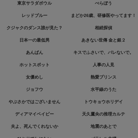
東京サラダボウル
べらぼう
レッドブルー
まどか26歳、研修医やってます！
クジャクのダンス誰が見た？
相続探偵
日本一の最低男
あきない世傳 金と銀２
あんぱん
キスでふさいで、バレないで。
ホットスポット
人事の人見
女優めし
熱愛プリンス
ジョフウ
水平線のうた
やぶさかではございません
トウキョウホリデイ
ディアマイベイビー
天久鷹央の推理カルテ
夫よ、死んでくれないか
地震のあとで