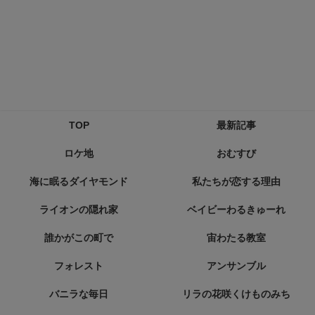
TOP
最新記事
ロケ地
おむすび
海に眠るダイヤモンド
私たちが恋する理由
ライオンの隠れ家
ベイビーわるきゅーれ
誰かがこの町で
宙わたる教室
フォレスト
アンサンブル
バニラな毎日
リラの花咲くけものみち