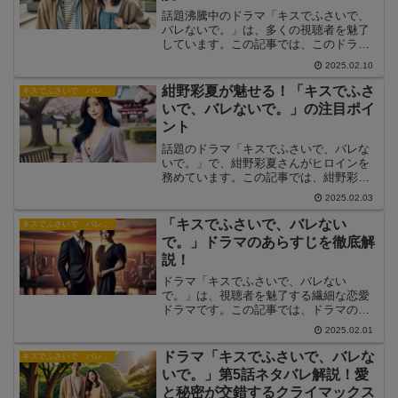
話題沸騰中のドラマ「キスでふさいで、
バレないで。」は、多くの視聴者を魅了
しています。この記事では、このドラマ
がなぜ人気なのか、その理由をさまざま
2025.02.10
な角度から徹底解説します。
紺野彩夏が魅せる！「キスでふさ
キスでふさいで、バレないで。
いで、バレないで。」の注目ポイ
ント
話題のドラマ「キスでふさいで、バレな
いで。」で、紺野彩夏さんがヒロインを
務めています。この記事では、紺野彩夏
さんの役どころや、彼女が作品にもたら
2025.02.03
す魅力について詳しく解説します。本作
の見どころやキャラクターの魅力に迫り
「キスでふさいで、バレない
キスでふさいで、バレないで。
つつ、紺野彩夏さんがどのように視聴者
で。」ドラマのあらすじを徹底解
を魅了しているのかを紹介します。
説！
ドラマ「キスでふさいで、バレない
で。」は、視聴者を魅了する繊細な恋愛
ドラマです。この記事では、ドラマの主
要なあらすじを分かりやすく紹介し、物
2025.02.01
語の魅力を深掘りしていきます。
ドラマ「キスでふさいで、バレな
キスでふさいで、バレないで。
いで。」第5話ネタバレ解説！愛
と秘密が交錯するクライマックス