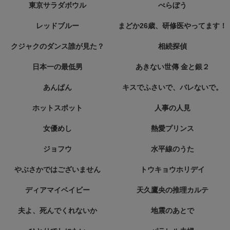
東京サラダボウル
べらぼう
レッドブルー
まどか26歳、研修医やってます！
クジャクのダンス誰が見た？
相続探偵
日本一の最低男
あきない世傳 金と銀２
あんぱん
キスでふさいで、バレないで。
ホットスポット
人事の人見
女優めし
熱愛プリンス
ジョフウ
水平線のうた
やぶさかではございません
トウキョウホリデイ
ディアマイベイビー
天久鷹央の推理カルテ
夫よ、死んでくれないか
地震のあとで