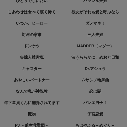
ひとりでしにたい
パラレル夫婦
しあわせは食べて寝て待て
彼女がそれも愛と呼ぶなら
いつか、ヒーロー
ダメマネ！
対岸の家事
三人夫婦
ドンケツ
MADDER（マダー）
失踪人捜索班
波うららかに、めおと日和
キャスター
Dr.アシュラ
あやしいパートナー
ムサシノ輪舞曲
なんで私が神説教
恋は闇
年下童貞くんに翻弄されてます
バレエ男子！
魔物
子宮恋愛
PJ ～航空救難団～
ちはやふる－めぐり－