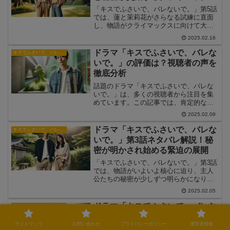
「キスでふさいで、バレないで。」第5話
では、蓮と茉莉花がさらなる試練に直面
し、物語がクライマックスに向けて大き
く動き始めました。この記事では、第5話
2025.02.16
のあらすじや見どころ、視聴者の反応を
ネタバレ解説します。
ドラマ「キスでふさいで、バレな
キスでふさいで、バレないで。
いで。」の評価は？視聴者の声を
徹底分析
話題のドラマ「キスでふさいで、バレな
いで。」は、多くの視聴者から注目を集
めています。この記事では、肯定的な意
見と批判的な意見の両方を分析し、ドラ
2025.02.09
マの魅力や改善点を詳しく解説します。
ドラマ「キスでふさいで、バレな
キスでふさいで、バレないで。
いで。」第3話ネタバレ解説！秘
密が明かされ始める緊迫の展開
「キスでふさいで、バレないで。」第3話
では、物語がいよいよ核心に迫り、主人
公たちの秘密が少しずつ明らかになり始
めました。この記事では、第3話のあらす
2025.02.05
じや見どころ、視聴者の反応をネタバレ
解説します。
ドラマ「キスでふさいで、バレな
キスでふさいで、バレないで。
いで。」第7話ネタバレ解説！愛
サイトマップ
お問い合わせ
プライバシーポリシー
運営者情報
と秘密が交差する感動の展開