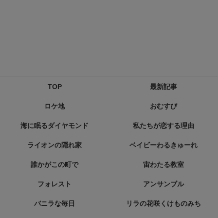
TOP
最新記事
ロケ地
おむすび
海に眠るダイヤモンド
私たちが恋する理由
ライオンの隠れ家
ベイビーわるきゅーれ
誰かがこの町で
宙わたる教室
フォレスト
アンサンブル
バニラな毎日
リラの花咲くけものみち