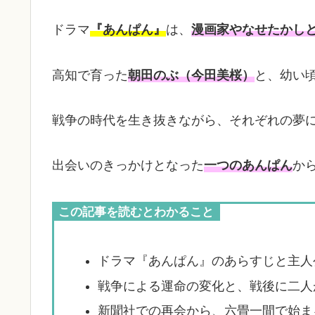
ドラマ
『あんぱん』
は、
漫画家やなせたかし
高知で育った
朝田のぶ（今田美桜）
と、幼い
戦争の時代を生き抜きながら、それぞれの夢
出会いのきっかけとなった
一つのあんぱん
か
この記事を読むとわかること
ドラマ『あんぱん』のあらすじと主人
戦争による運命の変化と、戦後に二人
新聞社での再会から、六畳一間で始ま