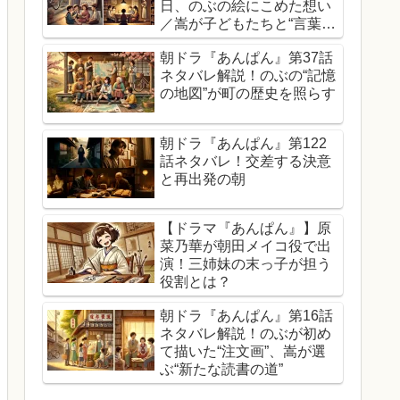
日、のぶの絵にこめた想い
／嵩が子どもたちと“言葉を
超えた読書会”へ
朝ドラ『あんぱん』第37話
ネタバレ解説！のぶの“記憶
の地図”が町の歴史を照らす
朝ドラ『あんぱん』第122
話ネタバレ！交差する決意
と再出発の朝
【ドラマ『あんぱん』】原
菜乃華が朝田メイコ役で出
演！三姉妹の末っ子が担う
役割とは？
朝ドラ『あんぱん』第16話
ネタバレ解説！のぶが初め
て描いた“注文画”、嵩が選
ぶ“新たな読書の道”