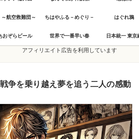
J ～航空救難団～
ちはやふる－めぐり－
はぐれ鴉
あおぞらビール
世界で一番早い春
日本統一 東京
アフィリエイト広告を利用しています
戦争を乗り越え夢を追う二人の感動