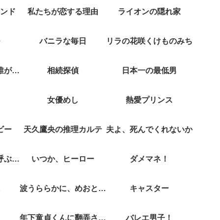
ンド
私たちが恋する理由
ライオンの隠れ家
バニラな毎日
リラの花咲くけものみち
クジャクのダンス誰が見た？
相続探偵
日本一の最低男
女優めし
熱愛プリンス
ビー
天久鷹央の推理カルテ
夫よ、死んでくれないか
彼女がそれも愛と呼ぶなら
いつか、ヒーロー
ダメマネ！
波うららかに、めおと日和
キャスター
年下童貞くんに翻弄されてます
バレエ男子！