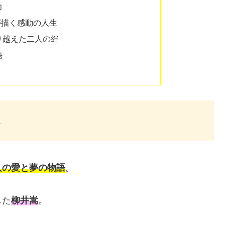
力
が描く感動の人生
り越えた二人の絆
語
じ
人の愛と夢の物語
。
した
柳井嵩
。