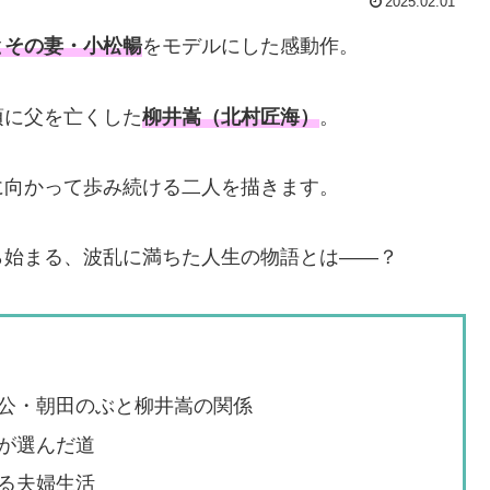
2025.02.01
とその妻・小松暢
をモデルにした感動作。
頃に父を亡くした
柳井嵩（北村匠海）
。
に向かって歩み続ける二人を描きます。
ら始まる、波乱に満ちた人生の物語とは――？
公・朝田のぶと柳井嵩の関係
が選んだ道
る夫婦生活