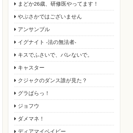
まどか26歳、研修医やってます！
やぶさかではございません
アンサンブル
イグナイト -法の無法者-
キスでふさいで、バレないで。
キャスター
クジャクのダンス誰が見た？
グラぱらっ！
ジョフウ
ダメマネ！
ディアマイベイビー