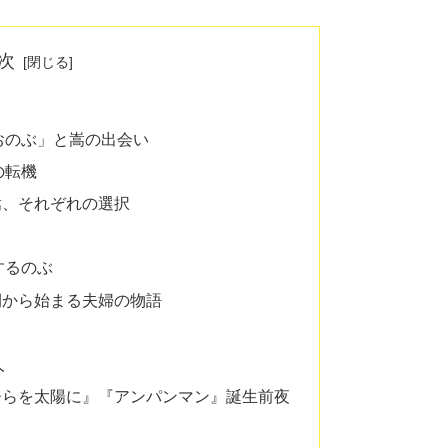
次
じ
おのぶ」と嵩の出会い
の転機
嵩、それぞれの選択
するのぶ
間から始まる夫婦の物語
人
ひらを太陽に』『アンパンマン』誕生前夜