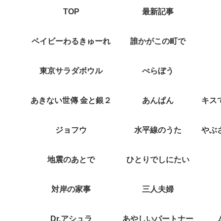
TOP
最新記事
ベイビーわるきゅーれ
誰かがこの町で
東京サラダボウル
べらぼう
あきない世傳 金と銀２
あんぱん
ジョフウ
水平線のうた
地震のあとで
ひとりでしにたい
対岸の家事
三人夫婦
Dr.アシュラ
あやしいパートナー