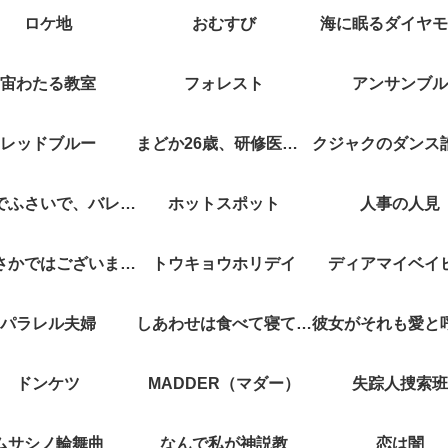
ロケ地
おむすび
海に眠るダイヤモ
宙わたる教室
フォレスト
アンサンブル
レッドブルー
まどか26歳、研修医やってます！
キスでふさいで、バレないで。
ホットスポット
人事の人見
やぶさかではございません
トウキョウホリデイ
ディアマイベイ
パラレル夫婦
しあわせは食べて寝て待て
ドンケツ
MADDER（マダー）
失踪人捜索班
ムサシノ輪舞曲
なんで私が神説教
恋は闇