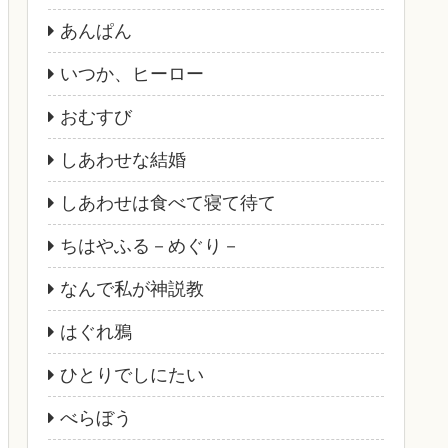
あんぱん
いつか、ヒーロー
おむすび
しあわせな結婚
しあわせは食べて寝て待て
ちはやふる－めぐり－
なんで私が神説教
はぐれ鴉
ひとりでしにたい
べらぼう