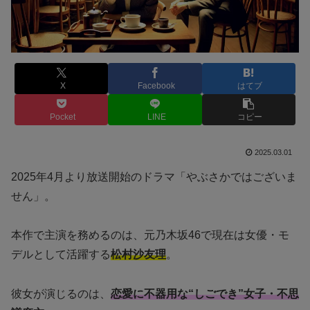
X
Facebook
はてブ
Pocket
LINE
コピー
2025.03.01
2025年4月より放送開始のドラマ「やぶさかではございま
せん」。
本作で主演を務めるのは、元乃木坂46で現在は女優・モ
デルとして活躍する
松村沙友理
。
彼女が演じるのは、
恋愛に不器用な“しごでき”女子・不思