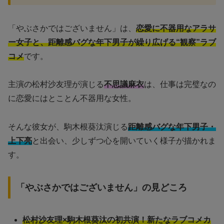
「やぶさかではございません」は、
恋愛に不器用なアラサ
ー女子と、距離感バグな年下男子が繰り広げる“観察”ラブ
コメ
です。
主演の松村沙友理が演じる
不思議麻衣
は、仕事は完璧なの
に恋愛にはとことん不器用な女性。
そんな彼女が、駒木根葵汰演じる
距離感バグな年下男子・
上下亮
と出会い、少しずつ心を開いていく様子が描かれま
す。
「やぶさかではございません」の見どころ
松村沙友理×駒木根葵汰の初共演！新たなラブコメカ