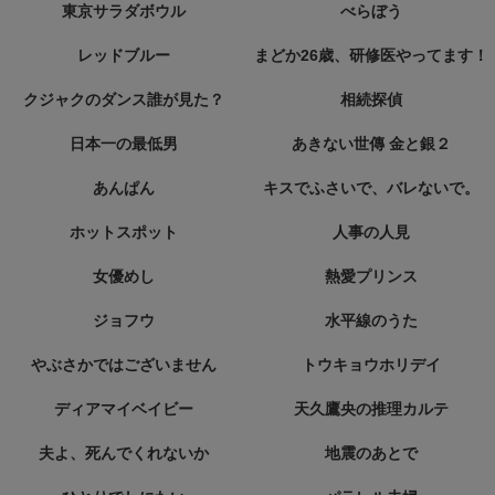
東京サラダボウル
べらぼう
レッドブルー
まどか26歳、研修医やってます！
クジャクのダンス誰が見た？
相続探偵
日本一の最低男
あきない世傳 金と銀２
あんぱん
キスでふさいで、バレないで。
ホットスポット
人事の人見
女優めし
熱愛プリンス
ジョフウ
水平線のうた
やぶさかではございません
トウキョウホリデイ
ディアマイベイビー
天久鷹央の推理カルテ
夫よ、死んでくれないか
地震のあとで