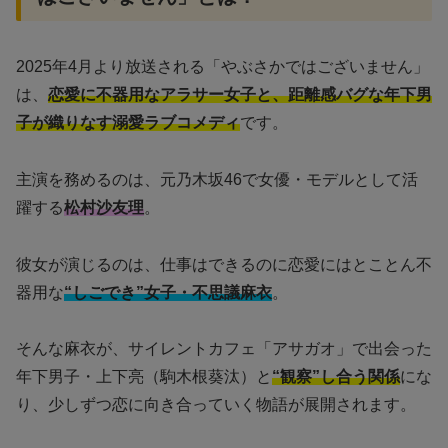
2025年4月より放送される「やぶさかではございません」
は、
恋愛に不器用なアラサー女子と、距離感バグな年下男
子が織りなす溺愛ラブコメディ
です。
主演を務めるのは、元乃木坂46で女優・モデルとして活
躍する
松村沙友理
。
彼女が演じるのは、仕事はできるのに恋愛にはとことん不
器用な
“しごでき”女子・不思議麻衣
。
そんな麻衣が、サイレントカフェ「アサガオ」で出会った
年下男子・上下亮（駒木根葵汰）と
“観察”し合う関係
にな
り、少しずつ恋に向き合っていく物語が展開されます。