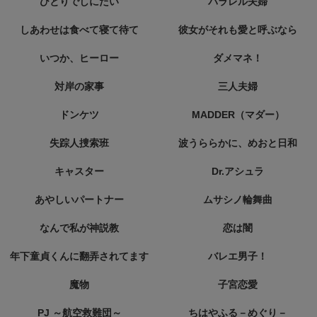
ひとりでしにたい
パラレル夫婦
しあわせは食べて寝て待て
彼女がそれも愛と呼ぶなら
いつか、ヒーロー
ダメマネ！
対岸の家事
三人夫婦
ドンケツ
MADDER（マダー）
失踪人捜索班
波うららかに、めおと日和
キャスター
Dr.アシュラ
あやしいパートナー
ムサシノ輪舞曲
なんで私が神説教
恋は闇
年下童貞くんに翻弄されてます
バレエ男子！
魔物
子宮恋愛
PJ ～航空救難団～
ちはやふる－めぐり－