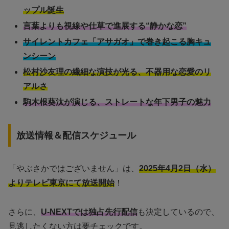
ップル誕生
言葉よりも視線や仕草で進展する“静かな恋”
サイレントカフェ「アサガオ」で巻き起こる胸キュ
ンシーン
松村沙友理の繊細な演技が光る、不器用な恋愛のリ
アルさ
駒木根葵汰が演じる、ストレートな年下男子の魅力
放送情報＆配信スケジュール
「やぶさかではございません」は、
2025年4月2日（水）
よりテレビ東京にて放送開始
！
さらに、
U-NEXTでは独占先行配信
も決定しているので、
見逃したくない方は要チェックです。