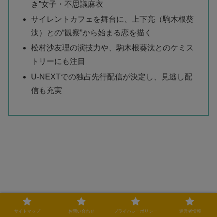
き”女子・不思議麻衣
サイレントカフェを舞台に、上下亮（駒木根葵
汰）との“観察”から始まる恋を描く
松村沙友理の演技力や、駒木根葵汰とのケミス
トリーにも注目
U-NEXTでの独占先行配信が決定し、見逃し配
信も充実
サイトマップ
お問い合わせ
プライバシーポリシー
運営者情報