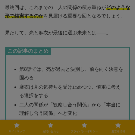
最終回は、これまでの二人の関係の積み重ねが
どのような
形で結実するのか
を見届ける重要な回となるでしょう。
果たして、亮と麻衣が最後に選ぶ未来とは——。
この記事のまとめ
第8話では、亮が過去と決別し、前を向く決意を
固める
麻衣は亮の気持ちを受け止めつつ、慎重に考え
る選択をする
二人の関係が「観察し合う関係」から「本当に
理解し合う関係」へと変化
視聴者からは「亮の成長に感動」「麻衣の決断
がリアル」と共感の声が多数
サイトマップ
お問い合わせ
プライバシーポリシー
運営者情報