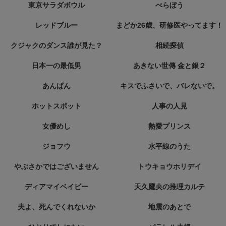
東京サラダボウル
べらぼう
レッドブルー
まどか26歳、研修医やってます！
クジャクのダンス誰が見た？
相続探偵
日本一の最低男
あきない世傳 金と銀２
あんぱん
キスでふさいで、バレないで。
ホットスポット
人事の人見
女優めし
熱愛プリンス
ジョフウ
水平線のうた
やぶさかではございません
トウキョウホリデイ
ディアマイベイビー
天久鷹央の推理カルテ
夫よ、死んでくれないか
地震のあとで