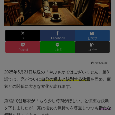
X
Facebook
はてブ
Pocket
LINE
コピー
2025.03.03
2025年5月21日放送の「やぶさかではございません」第8
話では、亮がついに
自分の過去と決別する決意
を固め、麻
衣との関係に大きな変化が訪れます。
第7話では麻衣が「もう少し時間がほしい」と慎重な決断
を下しましたが、亮は彼女の気持ちを尊重しつつも
新たな