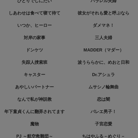
ひとりでしにたい
パラレル夫婦
しあわせは食べて寝て待て
彼女がそれも愛と呼ぶなら
いつか、ヒーロー
ダメマネ！
対岸の家事
三人夫婦
ドンケツ
MADDER（マダー）
失踪人捜索班
波うららかに、めおと日和
キャスター
Dr.アシュラ
あやしいパートナー
ムサシノ輪舞曲
なんで私が神説教
恋は闇
年下童貞くんに翻弄されてます
バレエ男子！
魔物
子宮恋愛
PJ ～航空救難団～
ちはやふる－めぐり－