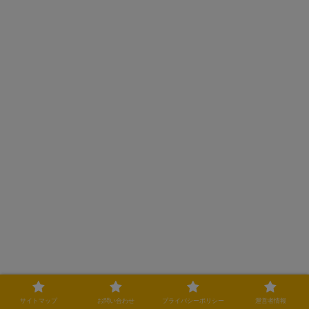
ドラマ「トウキョウホリデイ」あらす
サイトマップ
お問い合わせ
プライバシーポリシー
運営者情報
じ：避けられない別れとそれぞれの選択