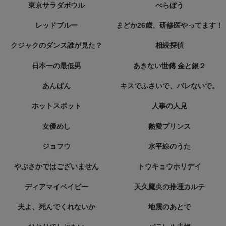
東京サラダボウル
べらぼう
レッドブルー
まどか26歳、研修医やってます！
クジャクのダンス誰が見た？
相続探偵
日本一の最低男
あきない世傳 金と銀２
あんぱん
キスでふさいで、バレないで。
ホットスポット
人事の人見
女優めし
熱愛プリンス
ジョフウ
水平線のうた
やぶさかではございません
トウキョウホリデイ
ディアマイベイビー
天久鷹央の推理カルテ
夫よ、死んでくれないか
地震のあとで