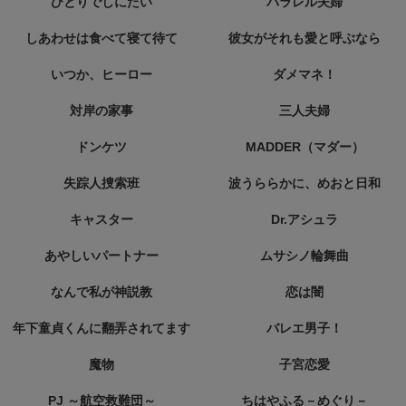
ひとりでしにたい
パラレル夫婦
しあわせは食べて寝て待て
彼女がそれも愛と呼ぶなら
いつか、ヒーロー
ダメマネ！
対岸の家事
三人夫婦
ドンケツ
MADDER（マダー）
失踪人捜索班
波うららかに、めおと日和
キャスター
Dr.アシュラ
あやしいパートナー
ムサシノ輪舞曲
なんで私が神説教
恋は闇
年下童貞くんに翻弄されてます
バレエ男子！
魔物
子宮恋愛
PJ ～航空救難団～
ちはやふる－めぐり－