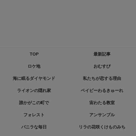
TOP
最新記事
ロケ地
おむすび
海に眠るダイヤモンド
私たちが恋する理由
ライオンの隠れ家
ベイビーわるきゅーれ
誰かがこの町で
宙わたる教室
フォレスト
アンサンブル
バニラな毎日
リラの花咲くけものみち