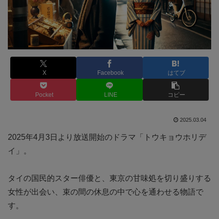
X
Facebook
はてブ
Pocket
LINE
コピー
2025.03.04
2025年4月3日より放送開始のドラマ「トウキョウホリデ
イ」。
タイの国民的スター俳優と、東京の甘味処を切り盛りする
女性が出会い、束の間の休息の中で心を通わせる物語で
す。