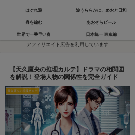
はぐれ鴉
波うららかに、めおと日和
舟を編む
あおぞらビール
世界で一番早い春
日本統一 東京編
アフィリエイト広告を利用しています
【天久鷹央の推理カルテ】ドラマの相関図
を解説！登場人物の関係性を完全ガイド
天久鷹央の推理カルテ