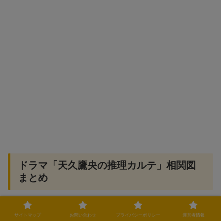
ドラマ「天久鷹央の推理カルテ」相関図
まとめ
「天久鷹央の推理カルテ」は、医療とミステリーを融合さ
サイトマップ
お問い合わせ
プライバシーポリシー
運営者情報