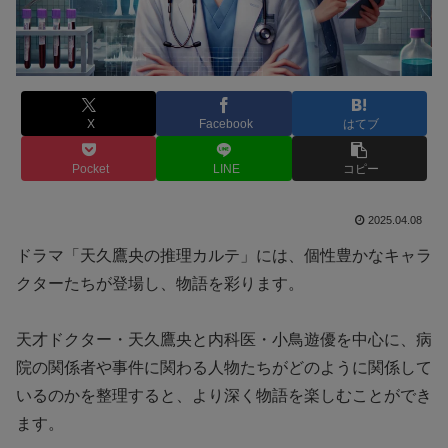
X
Facebook
はてブ
Pocket
LINE
コピー
2025.04.08
ドラマ「天久鷹央の推理カルテ」には、個性豊かなキャラ
クターたちが登場し、物語を彩ります。
天才ドクター・天久鷹央と内科医・小鳥遊優を中心に、病
院の関係者や事件に関わる人物たちがどのように関係して
いるのかを整理すると、より深く物語を楽しむことができ
ます。