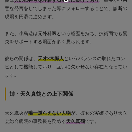
彼は
人の気持ちを理解する能力に長けており
、鷹央が不用
意な発言をしてしまった際にフォローすることで、診断の
現場を円滑に進めます。
また、小鳥遊は元外科医という経歴を持ち、技術面でも鷹
央をサポートする場面が多く見られます。
彼らの関係は、
天才×常識人
というバランスの取れたコン
ビとして機能しており、互いに欠かせない存在となってい
ます。
姉・天久真鶴との上下関係
天久鷹央が
唯一逆らえない人物
が、彼女の実姉であり天医
会総合病院の事務長を務める
天久真鶴
です。