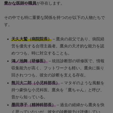
豊かな医師や職員
が存在します。
その中でも特に重要な関係を持つのが以下の人物たちで
す。
天久大鷲（病院院長）
– 鷹央の叔父であり、病院経
営を優先する合理主義者。鷹央の天才的な能力を認
めつつも、時に対立することも。
鴻ノ池舞（研修医）
– 統括診断部の研修医で、情報
収集能力が高く、フットワークも軽い。鷹央に振り
回されつつも、彼女の診断を支える存在。
熊川大二郎（小児科部長）
– マタギのような風貌を
持つ豪快な小児科医。鷹央を「鷹ちゃん」と呼び、
昔から知っている。
墨田淳子（精神科部長）
– 過去の経緯から鷹央を快
く思っていないが、彼女の診断能力は評価してい