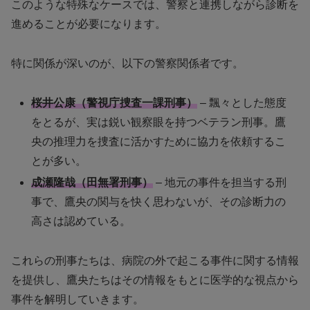
このような特殊なケースでは、警察と連携しながら診断を
進めることが必要になります。
特に関係が深いのが、以下の警察関係者です。
桜井公康（警視庁捜査一課刑事）
– 飄々とした態度
をとるが、実は鋭い観察眼を持つベテラン刑事。鷹
央の推理力を捜査に活かすために協力を依頼するこ
とが多い。
成瀬隆哉（田無署刑事）
– 地元の事件を担当する刑
事で、鷹央の関与を快く思わないが、その診断力の
高さは認めている。
これらの刑事たちは、病院の外で起こる事件に関する情報
を提供し、鷹央たちはその情報をもとに医学的な視点から
事件を解明していきます。