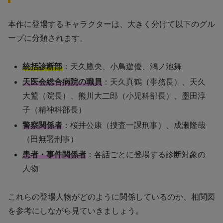
本作に登場するキャラクターは、大きく分けて以下のグル
ープに分類されます。
統括診断部
：天久鷹央、小鳥遊優、鴻ノ池舞
天医会総合病院の職員
：天久真鶴（事務長）、天久
大鷲（院長）、熊川大二郎（小児科部長）、墨田淳
子（精神科部長）
警察関係者
：桜井公康（捜査一課刑事）、成瀬隆哉
（田無署刑事）
患者・事件関係者
：各話ごとに登場する診断対象の
人物
これらの登場人物がどのように関係しているのか、相関図
を参考にしながら見ていきましょう。