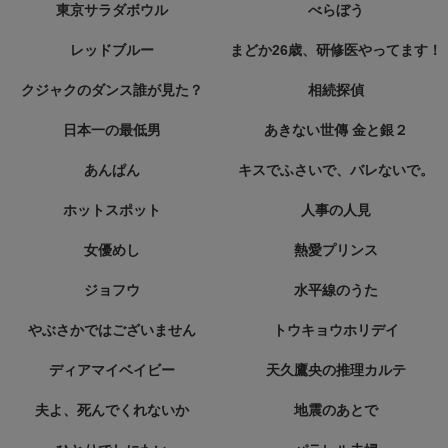
東京サラダボウル
べらぼう
レッドブルー
まどか26歳、研修医やってます！
クジャクのダンス誰が見た？
相続探偵
日本一の最低男
あきない世傳 金と銀２
あんぱん
キスでふさいで、バレないで。
ホットスポット
人事の人見
女優めし
熱愛プリンス
ジョフウ
水平線のうた
やぶさかではございません
トウキョウホリデイ
ディアマイベイビー
天久鷹央の推理カルテ
夫よ、死んでくれないか
地震のあとで