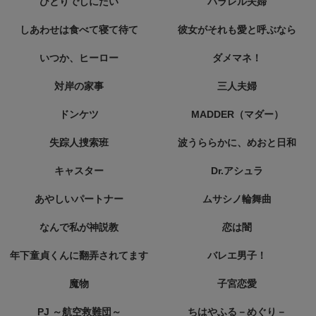
ひとりでしにたい
パラレル夫婦
しあわせは食べて寝て待て
彼女がそれも愛と呼ぶなら
いつか、ヒーロー
ダメマネ！
対岸の家事
三人夫婦
ドンケツ
MADDER（マダー）
失踪人捜索班
波うららかに、めおと日和
キャスター
Dr.アシュラ
あやしいパートナー
ムサシノ輪舞曲
なんで私が神説教
恋は闇
年下童貞くんに翻弄されてます
バレエ男子！
魔物
子宮恋愛
PJ ～航空救難団～
ちはやふる－めぐり－