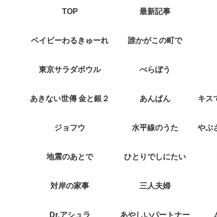
TOP
最新記事
ベイビーわるきゅーれ
誰かがこの町で
東京サラダボウル
べらぼう
あきない世傳 金と銀２
あんぱん
ジョフウ
水平線のうた
地震のあとで
ひとりでしにたい
対岸の家事
三人夫婦
Dr.アシュラ
あやしいパートナー