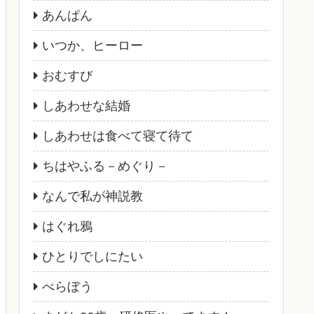
あんぱん
いつか、ヒーロー
おむすび
しあわせな結婚
しあわせは食べて寝て待て
ちはやふる－めぐり－
なんで私が神説教
はぐれ鴉
ひとりでしにたい
べらぼう