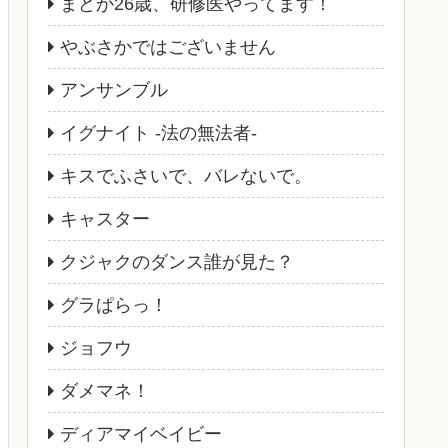
まどか26歳、研修医やってます！
やぶさかではございません
アンサンブル
イグナイト -法の無法者-
キスでふさいで、バレないで。
キャスター
クジャクのダンス誰が見た？
グラぱらっ！
ジョフウ
ダメマネ！
ディアマイベイビー