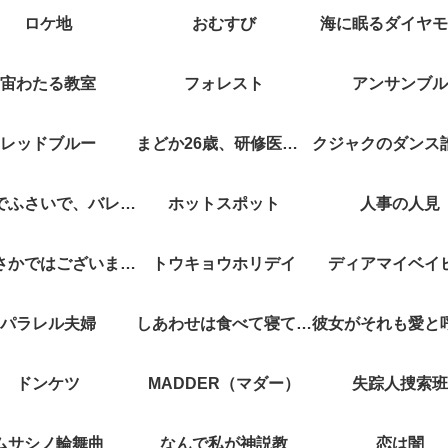
ロケ地
おむすび
海に眠るダイヤモ
宙わたる教室
フォレスト
アンサンブル
レッドブルー
まどか26歳、研修医やってます！
キスでふさいで、バレないで。
ホットスポット
人事の人見
やぶさかではございません
トウキョウホリデイ
ディアマイベイ
パラレル夫婦
しあわせは食べて寝て待て
ドンケツ
MADDER（マダー）
失踪人捜索班
ムサシノ輪舞曲
なんで私が神説教
恋は闇