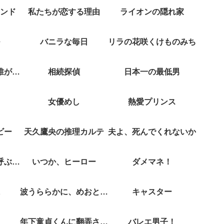
ンド
私たちが恋する理由
ライオンの隠れ家
バニラな毎日
リラの花咲くけものみち
クジャクのダンス誰が見た？
相続探偵
日本一の最低男
女優めし
熱愛プリンス
ビー
天久鷹央の推理カルテ
夫よ、死んでくれないか
彼女がそれも愛と呼ぶなら
いつか、ヒーロー
ダメマネ！
波うららかに、めおと日和
キャスター
年下童貞くんに翻弄されてます
バレエ男子！