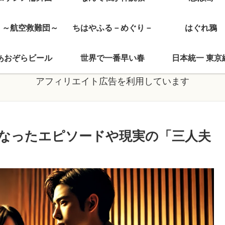
J ～航空救難団～
ちはやふる－めぐり－
はぐれ鴉
あおぞらビール
世界で一番早い春
日本統一 東京
アフィリエイト広告を利用しています
なったエピソードや現実の「三人夫