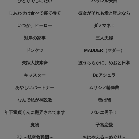
ひとりでしにたい
パラレル夫婦
しあわせは食べて寝て待て
彼女がそれも愛と呼ぶなら
いつか、ヒーロー
ダメマネ！
対岸の家事
三人夫婦
ドンケツ
MADDER（マダー）
失踪人捜索班
波うららかに、めおと日和
キャスター
Dr.アシュラ
あやしいパートナー
ムサシノ輪舞曲
なんで私が神説教
恋は闇
年下童貞くんに翻弄されてます
バレエ男子！
魔物
子宮恋愛
PJ ～航空救難団～
ちはやふる－めぐり－