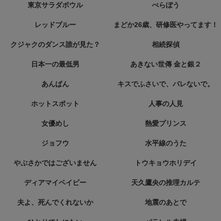
東京サラダボウル
べらぼう
レッドブルー
まどか26歳、研修医やってます！
クジャクのダンス誰が見た？
相続探偵
日本一の最低男
あきない世傳 金と銀２
あんぱん
キスでふさいで、バレないで。
ホットスポット
人事の人見
女優めし
熱愛プリンス
ジョフウ
水平線のうた
やぶさかではございません
トウキョウホリデイ
ディアマイベイビー
天久鷹央の推理カルテ
夫よ、死んでくれないか
地震のあとで