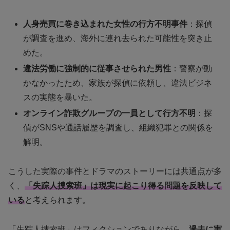
人身売買に巻き込まれた女性の行方不明事件
：探偵
が調査を進め、海外に連れ去られた可能性を突き止
めた。
違法労働に強制的に従事させられた男性
：警察が動
かなかったため、家族が探偵に依頼し、違法ビジネ
スの実態を暴いた。
オンライン詐欺グループの一員として行方不明
：探
偵がSNSや通話履歴を調査し、組織犯罪との関係を
解明。
こうした実際の事件とドラマのストーリーには共通点が多
く、
「失踪人捜索班」は現実に起こり得る問題を反映して
いる
と考えられます。
「失踪人捜索班」はフィクションでありながら、
過去に実