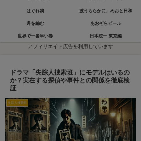
はぐれ鴉
波うららかに、めおと日和
舟を編む
あおぞらビール
世界で一番早い春
日本統一 東京編
アフィリエイト広告を利用しています
ドラマ「失踪人捜索班」にモデルはいるの
か？実在する探偵や事件との関係を徹底検
証
失踪人捜索班