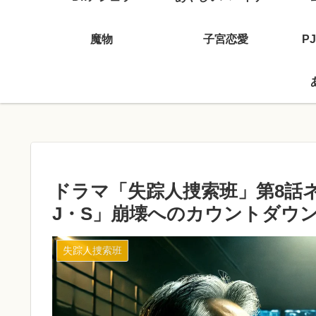
魔物
子宮恋愛
P
ドラマ「失踪人捜索班」第8話
J・S」崩壊へのカウントダウ
失踪人捜索班