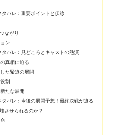
ネタバレ：重要ポイントと伏線
のつながり
ション
ネタバレ：見どころとキャストの熱演
死の真相に迫る
合した緊迫の展開
の役割
た新たな展開
ネタバレ：今後の展開予想！最終決戦が迫る
崩壊させられるのか？
運命