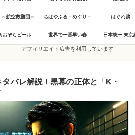
J ～航空救難団～
ちはやふる－めぐり－
はぐれ鴉
あおぞらビール
世界で一番早い春
日本統一 東京
アフィリエイト広告を利用しています
ネタバレ解説！黒幕の正体と「K・
ン