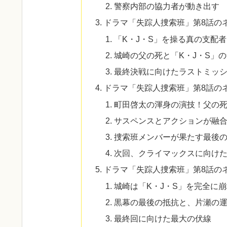
警察内部の協力者が動き出す
ドラマ「失踪人捜索班」第8話の
「K・J・S」を操る真の支配者
城崎の父の死と「K・J・S」
最終決戦に向けたラストミッ
ドラマ「失踪人捜索班」第8話の
町田啓太の渾身の演技！父の
サスペンスとアクションが融
捜索班メンバーが果たす最後
次回、クライマックスに向け
ドラマ「失踪人捜索班」第8話の
城崎は「K・J・S」を完全に
黒幕の最後の抵抗と、片瀬の
最終回に向けた最大の伏線