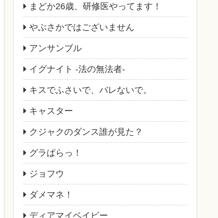
まどか26歳、研修医やってます！
やぶさかではございません
アンサンブル
イグナイト -法の無法者-
キスでふさいで、バレないで。
キャスター
クジャクのダンス誰が見た？
グラぱらっ！
ジョフウ
ダメマネ！
ディアマイベイビー