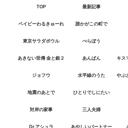
TOP
最新記事
ベイビーわるきゅーれ
誰かがこの町で
東京サラダボウル
べらぼう
あきない世傳 金と銀２
あんぱん
ジョフウ
水平線のうた
地震のあとで
ひとりでしにたい
対岸の家事
三人夫婦
Dr.アシュラ
あやしいパートナー