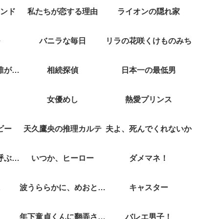
ンド
私たちが恋する理由
ライオンの隠れ家
バニラな毎日
リラの花咲くけものみち
クジャクのダンス誰が見た？
相続探偵
日本一の最低男
女優めし
熱愛プリンス
ビー
天久鷹央の推理カルテ
夫よ、死んでくれないか
彼女がそれも愛と呼ぶなら
いつか、ヒーロー
ダメマネ！
波うららかに、めおと日和
キャスター
年下童貞くんに翻弄されてます
バレエ男子！