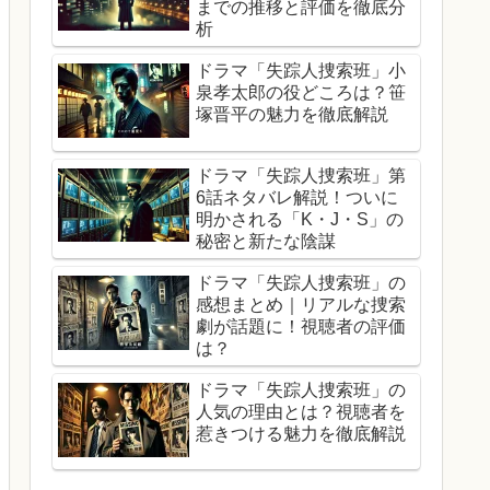
までの推移と評価を徹底分
析
ドラマ「失踪人捜索班」小
泉孝太郎の役どころは？笹
塚晋平の魅力を徹底解説
ドラマ「失踪人捜索班」第
6話ネタバレ解説！ついに
明かされる「K・J・S」の
秘密と新たな陰謀
ドラマ「失踪人捜索班」の
感想まとめ｜リアルな捜索
劇が話題に！視聴者の評価
は？
ドラマ「失踪人捜索班」の
人気の理由とは？視聴者を
惹きつける魅力を徹底解説