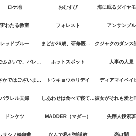
ロケ地
おむすび
海に眠るダイヤモ
宙わたる教室
フォレスト
アンサンブル
レッドブルー
まどか26歳、研修医やってます！
キスでふさいで、バレないで。
ホットスポット
人事の人見
やぶさかではございません
トウキョウホリデイ
ディアマイベイ
パラレル夫婦
しあわせは食べて寝て待て
ドンケツ
MADDER（マダー）
失踪人捜索班
ムサシノ輪舞曲
なんで私が神説教
恋は闇