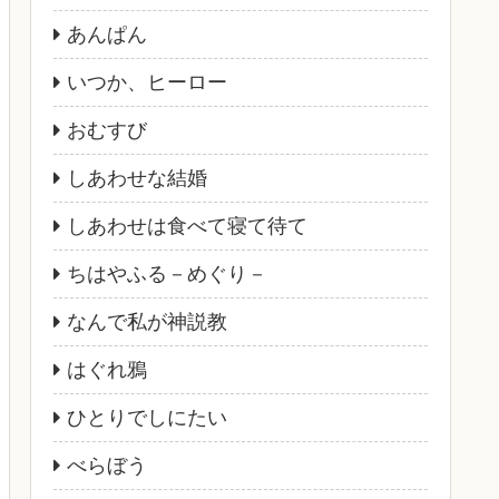
あんぱん
いつか、ヒーロー
おむすび
しあわせな結婚
しあわせは食べて寝て待て
ちはやふる－めぐり－
なんで私が神説教
はぐれ鴉
ひとりでしにたい
べらぼう