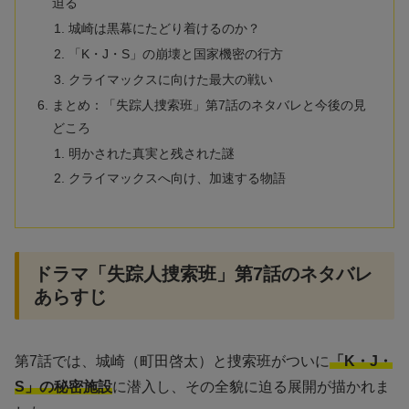
迫る
城崎は黒幕にたどり着けるのか？
「K・J・S」の崩壊と国家機密の行方
クライマックスに向けた最大の戦い
まとめ：「失踪人捜索班」第7話のネタバレと今後の見
どころ
明かされた真実と残された謎
クライマックスへ向け、加速する物語
ドラマ「失踪人捜索班」第7話のネタバレ
あらすじ
第7話では、城崎（町田啓太）と捜索班がついに
「K・J・
S」の秘密施設
に潜入し、その全貌に迫る展開が描かれま