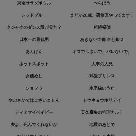
東京サラダボウル
べらぼう
レッドブルー
まどか26歳、研修医やってます！
クジャクのダンス誰が見た？
相続探偵
日本一の最低男
あきない世傳 金と銀２
あんぱん
キスでふさいで、バレないで。
ホットスポット
人事の人見
女優めし
熱愛プリンス
ジョフウ
水平線のうた
やぶさかではございません
トウキョウホリデイ
ディアマイベイビー
天久鷹央の推理カルテ
夫よ、死んでくれないか
地震のあとで