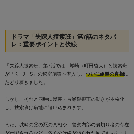
ドラマ「失踪人捜索班」第7話のネタバ
レ：重要ポイントと伏線
「失踪人捜索班」第7話では、城崎（町田啓太）と捜索班
が「K・J・S」の秘密施設へ潜入し、
ついに組織の真相
に
たどり着きました。
しかし、それと同時に黒幕・片瀬警視正の動きが本格化
し、捜索班は窮地に追い込まれます。
また、城崎の父の死の真相や、警察内部の裏切り者の存在
が示唆されるなど、多くの伏線が張られた回でもありまし