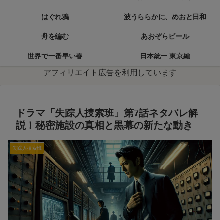
はぐれ鴉
波うららかに、めおと日和
舟を編む
あおぞらビール
世界で一番早い春
日本統一 東京編
アフィリエイト広告を利用しています
ドラマ「失踪人捜索班」第7話ネタバレ解
説！秘密施設の真相と黒幕の新たな動き
失踪人捜索班