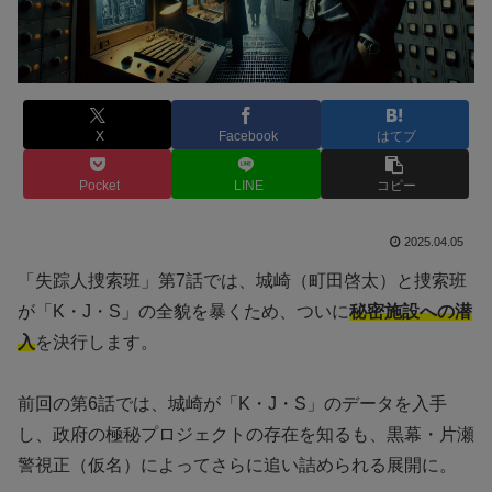
X
Facebook
はてブ
Pocket
LINE
コピー
2025.04.05
「失踪人捜索班」第7話では、城崎（町田啓太）と捜索班
が「K・J・S」の全貌を暴くため、ついに
秘密施設への潜
入
を決行します。
前回の第6話では、城崎が「K・J・S」のデータを入手
し、政府の極秘プロジェクトの存在を知るも、黒幕・片瀬
警視正（仮名）によってさらに追い詰められる展開に。