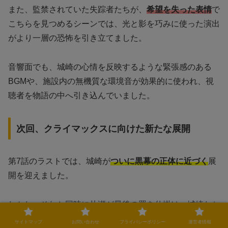
また、監禁されていた失踪者たちが、
希望を失った表情
で
こちらを見つめるシーンでは、光と影を巧みに使った演出
がより一層の恐怖を引き立てました。
音響面でも、城崎の心情を反映するような緊張感のある
BGMや、施設内の無機質な環境音が効果的に使われ、視
聴者を物語の中へ引き込んでいました。
次回、クライマックスに向けた新たな展開
第7話のラストでは、城崎が
ついに黒幕の正体に近づく
展
開を迎えました。
しかし、それと同時に片瀬が最後の罠を仕掛け、城崎たち
が追い詰められる衝撃の展開に。
サイトマップ
お問い合わせ
プライバシーポリシー
運営者情報