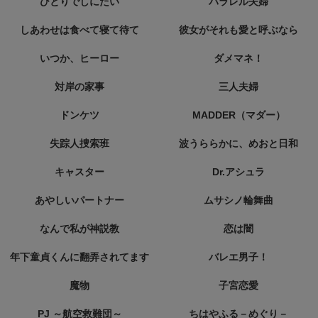
ひとりでしにたい
パラレル夫婦
しあわせは食べて寝て待て
彼女がそれも愛と呼ぶなら
いつか、ヒーロー
ダメマネ！
対岸の家事
三人夫婦
ドンケツ
MADDER（マダー）
失踪人捜索班
波うららかに、めおと日和
キャスター
Dr.アシュラ
あやしいパートナー
ムサシノ輪舞曲
なんで私が神説教
恋は闇
年下童貞くんに翻弄されてます
バレエ男子！
魔物
子宮恋愛
PJ ～航空救難団～
ちはやふる－めぐり－