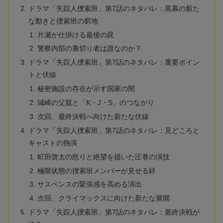
ドラマ「失踪人捜索班」第7話のネタバレ：黒幕の新た
な動きと捜索班の窮地
片瀬が仕掛ける最後の罠
警察内部の裏切り者は誰なのか？
ドラマ「失踪人捜索班」第7話のネタバレ：重要ポイン
トと伏線
秘密施設の存在が示す国家の闇
城崎の父親と「K・J・S」のつながり
次回、最終決戦へ向けた新たな伏線
ドラマ「失踪人捜索班」第7話のネタバレ：見どころと
キャストの熱演
町田啓太の怒りと絶望を描いた圧巻の演技
極限状態の捜索班メンバーが見せる絆
サスペンスの緊張感を高める演出
次回、クライマックスに向けた新たな展開
ドラマ「失踪人捜索班」第7話のネタバレ：最終決戦が