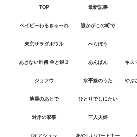
TOP
最新記事
ベイビーわるきゅーれ
誰かがこの町で
東京サラダボウル
べらぼう
あきない世傳 金と銀２
あんぱん
ジョフウ
水平線のうた
地震のあとで
ひとりでしにたい
対岸の家事
三人夫婦
Dr.アシュラ
あやしいパートナー