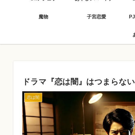
魔物
子宮恋愛
P
ドラマ『恋は闇』はつまらない
恋は闇