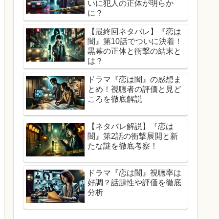
いに犯人の正体が明らか
に？
【最終回ネタバレ】『恋は
闇』第10話でついに決着！
黒幕の正体と衝撃の結末と
は？
ドラマ『恋は闇』の感想ま
とめ！視聴者の評価と見ど
ころを徹底解説
【ネタバレ解説】『恋は
闇』第2話の衝撃展開と新
たな謎を徹底考察！
ドラマ『恋は闇』視聴率は
好調？話題性や評価を徹底
分析