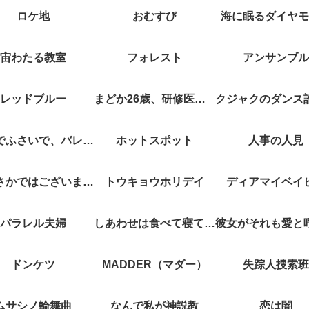
ロケ地
おむすび
海に眠るダイヤモ
宙わたる教室
フォレスト
アンサンブル
レッドブルー
まどか26歳、研修医やってます！
キスでふさいで、バレないで。
ホットスポット
人事の人見
やぶさかではございません
トウキョウホリデイ
ディアマイベイ
パラレル夫婦
しあわせは食べて寝て待て
ドンケツ
MADDER（マダー）
失踪人捜索班
ムサシノ輪舞曲
なんで私が神説教
恋は闇