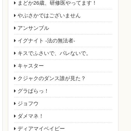
まどか26歳、研修医やってます！
やぶさかではございません
アンサンブル
イグナイト -法の無法者-
キスでふさいで、バレないで。
キャスター
クジャクのダンス誰が見た？
グラぱらっ！
ジョフウ
ダメマネ！
ディアマイベイビー