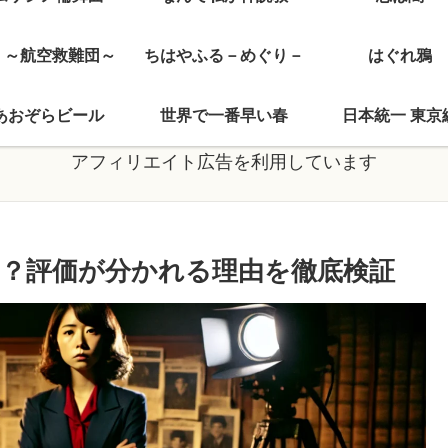
J ～航空救難団～
ちはやふる－めぐり－
はぐれ鴉
あおぞらビール
世界で一番早い春
日本統一 東京
アフィリエイト広告を利用しています
？評価が分かれる理由を徹底検証