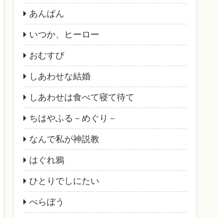
あんぱん
いつか、ヒーロー
おむすび
しあわせな結婚
しあわせは食べて寝て待て
ちはやふる－めぐり－
なんで私が神説教
はぐれ鴉
ひとりでしにたい
べらぼう