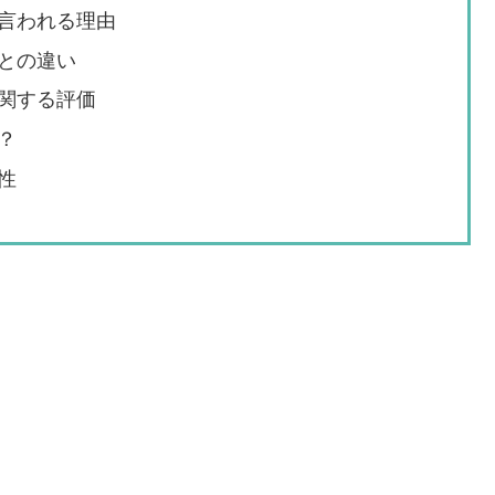
言われる理由
との違い
関する評価
？
性