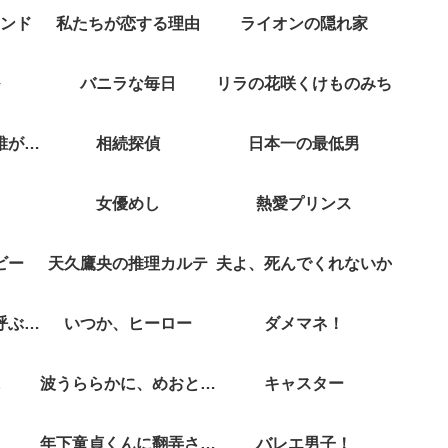
ンド
私たちが恋する理由
ライオンの隠れ家
バニラな毎日
リラの花咲くけものみち
クジャクのダンス誰が見た？
相続探偵
日本一の最低男
女優めし
熱愛プリンス
ビー
天久鷹央の推理カルテ
夫よ、死んでくれないか
彼女がそれも愛と呼ぶなら
いつか、ヒーロー
ダメマネ！
波うららかに、めおと日和
キャスター
年下童貞くんに翻弄されてます
バレエ男子！