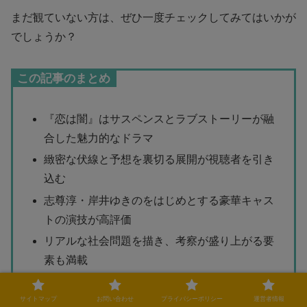
まだ観ていない方は、ぜひ一度チェックしてみてはいかが
でしょうか？
この記事のまとめ
『恋は闇』はサスペンスとラブストーリーが融
合した魅力的なドラマ
緻密な伏線と予想を裏切る展開が視聴者を引き
込む
志尊淳・岸井ゆきのをはじめとする豪華キャス
トの演技が高評価
リアルな社会問題を描き、考察が盛り上がる要
素も満載
スリルと感情の揺れが絶妙に絡み合い、最後ま
で目が離せない
サイトマップ
お問い合わせ
プライバシーポリシー
運営者情報