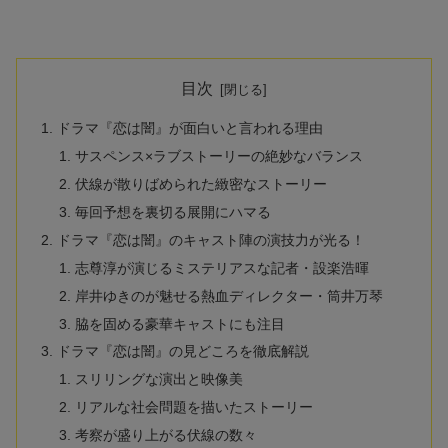
目次
ドラマ『恋は闇』が面白いと言われる理由
サスペンス×ラブストーリーの絶妙なバランス
伏線が散りばめられた緻密なストーリー
毎回予想を裏切る展開にハマる
ドラマ『恋は闇』のキャスト陣の演技力が光る！
志尊淳が演じるミステリアスな記者・設楽浩暉
岸井ゆきのが魅せる熱血ディレクター・筒井万琴
脇を固める豪華キャストにも注目
ドラマ『恋は闇』の見どころを徹底解説
スリリングな演出と映像美
リアルな社会問題を描いたストーリー
考察が盛り上がる伏線の数々