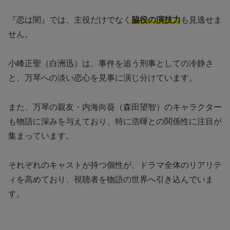
『恋は闇』では、主役だけでなく
脇役の演技力
も見逃せま
せん。
小峰正聖（白洲迅）は、事件を追う刑事としての冷静さ
と、万琴への淡い恋心を見事に演じ分けています。
また、万琴の親友・内海向葵（森田望智）のキャラクター
も物語に深みを与えており、特に浩暉との関係性に注目が
集まっています。
それぞれのキャストが持つ個性が、ドラマ全体のリアリテ
ィを高めており、視聴者を物語の世界へ引き込んでいま
す。