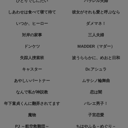
ひとりでしにたい
パラレル夫婦
しあわせは食べて寝て待て
彼女がそれも愛と呼ぶなら
いつか、ヒーロー
ダメマネ！
対岸の家事
三人夫婦
ドンケツ
MADDER（マダー）
失踪人捜索班
波うららかに、めおと日和
キャスター
Dr.アシュラ
あやしいパートナー
ムサシノ輪舞曲
なんで私が神説教
恋は闇
年下童貞くんに翻弄されてます
バレエ男子！
魔物
子宮恋愛
PJ ～航空救難団～
ちはやふる－めぐり－