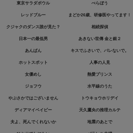
東京サラダボウル
べらぼう
レッドブルー
まどか26歳、研修医やってます！
クジャクのダンス誰が見た？
相続探偵
日本一の最低男
あきない世傳 金と銀２
あんぱん
キスでふさいで、バレないで。
ホットスポット
人事の人見
女優めし
熱愛プリンス
ジョフウ
水平線のうた
やぶさかではございません
トウキョウホリデイ
ディアマイベイビー
天久鷹央の推理カルテ
夫よ、死んでくれないか
地震のあとで