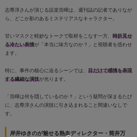
志尊淳さんが演じる設楽浩暉は、週刊誌の記者でありなが
ら、どこか影のあるミステリアスなキャラクター。
甘いマスクと軽妙なトークで取材をこなす一方、
時折見せ
る冷たい表情
が「本当に味方なのか？」と視聴者を惑わせ
ます。
特に、事件の核心に迫るシーンでは、
目だけで感情を表現
する繊細な演技
が光ります。
「浩暉は何を隠しているのか？」という疑問が深まるたび
に、志尊淳さんの演技に引き込まれること間違いなしで
す。
岸井ゆきのが魅せる熱血ディレクター・筒井万