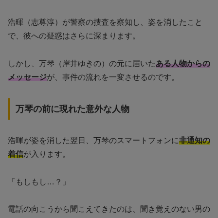
浩暉（志尊淳）が警察の捜査を察知し、姿を消したこと
で、彼への疑惑はさらに深まります。
しかし、万琴（岸井ゆきの）の元に届いた
ある人物からの
メッセージ
が、事件の流れを一変させるのです。
万琴の前に現れた意外な人物
浩暉が姿を消した翌日、万琴のスマートフォンに
非通知の
着信
が入ります。
「もしもし…？」
電話の向こうから聞こえてきたのは、聞き覚えのない男の