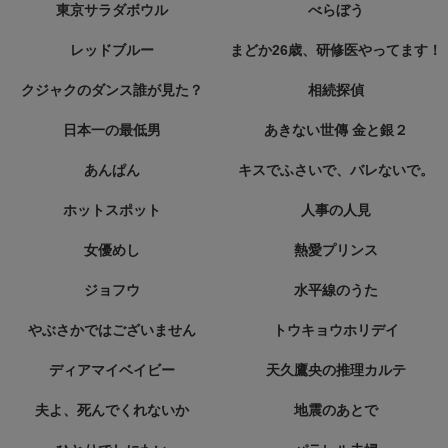
東京サラダボウル
べらぼう
レッドブルー
まどか26歳、研修医やってます！
クジャクのダンス誰が見た？
相続探偵
日本一の最低男
あきない世傳 金と銀２
あんぱん
キスでふさいで、バレないで。
ホットスポット
人事の人見
女優めし
熱愛プリンス
ジョフウ
水平線のうた
やぶさかではございません
トウキョウホリデイ
ディアマイベイビー
天久鷹央の推理カルテ
夫よ、死んでくれないか
地震のあとで