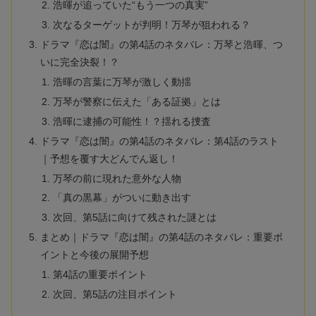
浩暉が追っていた“もう一つの真実”
次なるターゲットが判明！万琴が狙われる？
ドラマ『恋は闇』の第4話のネタバレ：万琴と浩暉、つ
いに完全決裂！？
浩暉の言葉に万琴が激しく動揺
万琴が警察に伝えた「ある証拠」とは
浩暉に逮捕の可能性！？揺れる捜査
ドラマ『恋は闇』の第4話のネタバレ：第4話のラスト
｜予想を覆す大どんでん返し！
万琴の前に現れた意外な人物
「真の黒幕」がついに動き出す
次回、第5話に向けて残された謎とは
まとめ｜ドラマ『恋は闇』の第4話のネタバレ：重要ポ
イントと今後の展開予想
第4話の重要ポイント
次回、第5話の注目ポイント