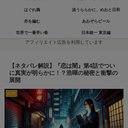
はぐれ鴉
波うららかに、めおと日和
舟を編む
あおぞらビール
世界で一番早い春
日本統一 東京編
アフィリエイト広告を利用しています
【ネタバレ解説】『恋は闇』第4話でつい
に真実が明らかに！？浩暉の秘密と衝撃の
展開
恋は闇