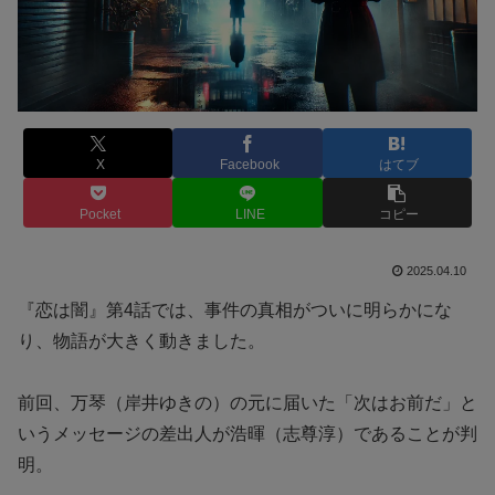
X
Facebook
はてブ
Pocket
LINE
コピー
2025.04.10
『恋は闇』第4話では、事件の真相がついに明らかにな
り、物語が大きく動きました。
前回、万琴（岸井ゆきの）の元に届いた「次はお前だ」と
いうメッセージの差出人が浩暉（志尊淳）であることが判
明。