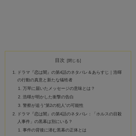
目次
ドラマ『恋は闇』の第4話のネタバレ＆あらすじ｜浩暉
の行動の真意と新たな犠牲者
万琴に届いたメッセージの意味とは？
浩暉が明かした衝撃の告白
警察が追う“第2の犯人”の可能性
ドラマ『恋は闇』の第4話のネタバレ：「ホルスの目殺
人事件」の黒幕は別にいる？
事件の背後に潜む黒幕の正体とは