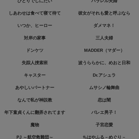
ひとりでしにたい
パラレル夫婦
しあわせは食べて寝て待て
彼女がそれも愛と呼ぶなら
いつか、ヒーロー
ダメマネ！
対岸の家事
三人夫婦
ドンケツ
MADDER（マダー）
失踪人捜索班
波うららかに、めおと日和
キャスター
Dr.アシュラ
あやしいパートナー
ムサシノ輪舞曲
なんで私が神説教
恋は闇
年下童貞くんに翻弄されてます
バレエ男子！
魔物
子宮恋愛
PJ ～航空救難団～
ちはやふる－めぐり－