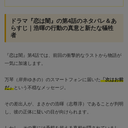
ドラマ『恋は闇』の第4話のネタバレ＆あ
らすじ｜浩暉の行動の真意と新たな犠牲
者
『恋は闇』第4話では、前回の衝撃的なラストから物語が
一気に加速します。
万琴（岸井ゆきの）のスマートフォンに届いた
「次はお前
だ」
という不穏なメッセージ。
その差出人が、まさかの浩暉（志尊淳）であることが判明
し、彼の正体に疑いの目が向けられます。
しかし、その裏には予想を超える真相が隠されていまし