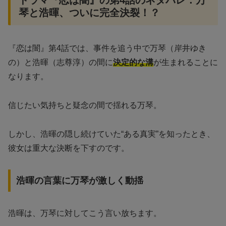
琴と浩暉、ついに完全決裂！？
『恋は闇』第4話では、事件を追う中で万琴（岸井ゆき
の）と浩暉（志尊淳）の間に
決定的な溝
が生まれることに
なります。
信じたい気持ちと疑念の間で揺れる万琴。
しかし、浩暉の隠し続けていた“ある真実”を知ったとき、
彼女は重大な決断を下すのです。
浩暉の言葉に万琴が激しく動揺
浩暉は、万琴に対してこう言い放ちます。