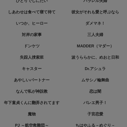
ひとりでしにたい
パラレル夫婦
しあわせは食べて寝て待て
彼女がそれも愛と呼ぶなら
いつか、ヒーロー
ダメマネ！
対岸の家事
三人夫婦
ドンケツ
MADDER（マダー）
失踪人捜索班
波うららかに、めおと日和
キャスター
Dr.アシュラ
あやしいパートナー
ムサシノ輪舞曲
なんで私が神説教
恋は闇
年下童貞くんに翻弄されてます
バレエ男子！
魔物
子宮恋愛
PJ ～航空救難団～
ちはやふる－めぐり－