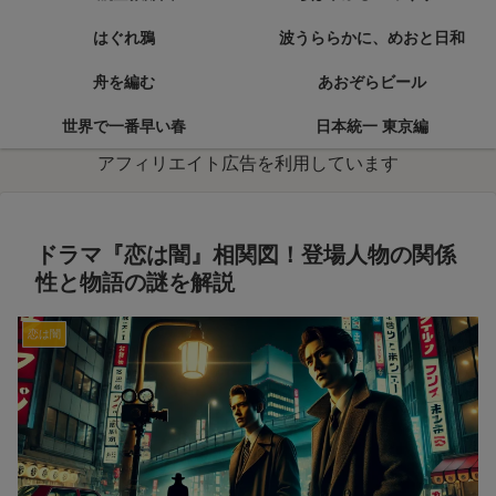
はぐれ鴉
波うららかに、めおと日和
舟を編む
あおぞらビール
世界で一番早い春
日本統一 東京編
アフィリエイト広告を利用しています
ドラマ『恋は闇』相関図！登場人物の関係
性と物語の謎を解説
恋は闇