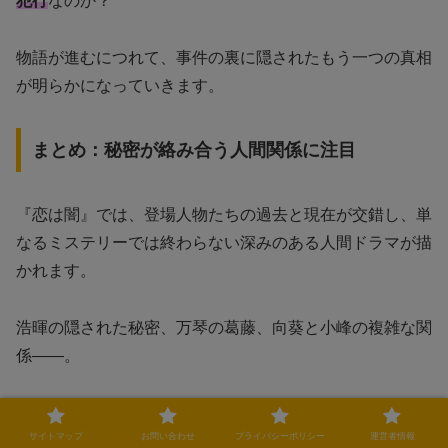
犯行
なのか？
物語が進むにつれて、事件の裏に隠されたもう一つの真相
が明らかになっていきます。
まとめ：秘密が絡み合う人間関係に注目
『恋は闇』では、登場人物たちの過去と現在が交錯し、単
なるミステリーでは終わらない深みのある人間ドラマが描
かれます。
浩暉の隠された秘密、万琴の葛藤、向葵と小峰の複雑な関
係——。
それぞれの人間関係を紐解くことで、事件の真相がより鮮
サイトマップ
お問い合わせ
プライバシーポリシー
運営者情報
明になっていくのです。