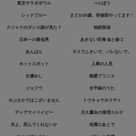
東京サラダボウル
べらぼう
レッドブルー
まどか26歳、研修医やってます！
クジャクのダンス誰が見た？
相続探偵
日本一の最低男
あきない世傳 金と銀２
あんぱん
キスでふさいで、バレないで。
ホットスポット
人事の人見
女優めし
熱愛プリンス
ジョフウ
水平線のうた
やぶさかではございません
トウキョウホリデイ
ディアマイベイビー
天久鷹央の推理カルテ
夫よ、死んでくれないか
地震のあとで