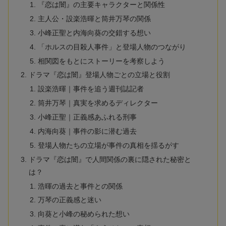
『恋は闇』の主要キャラクターと関係性
主人公・設楽浩暉と筒井万琴の関係
小峰正聖と内海向葵の交錯する想い
「ホルスの目殺人事件」と登場人物のつながり
相関図をもとにストーリーを考察しよう
ドラマ『恋は闇』登場人物ごとの立場と役割
設楽浩暉｜事件を追う週刊誌記者
筒井万琴｜真実を求めるディレクター
小峰正聖｜正義感あふれる刑事
内海向葵｜事件の影に潜む過去
登場人物たちの立場が事件の真相を揺るがす
ドラマ『恋は闇』で人間関係の裏に隠された秘密と
は？
浩暉の過去と事件との関係
万琴の正義感と迷い
向葵と小峰の秘められた想い