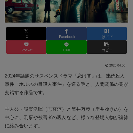
X
Facebook
はてブ
Pocket
LINE
コピー
2025.04.06
2024年話題のサスペンスドラマ『恋は闇』は、連続殺人
事件「ホルスの目殺人事件」を巡る謎と、人間関係の闇が
交錯する作品です。
主人公・設楽浩暉（志尊淳）と筒井万琴（岸井ゆきの）を
中心に、刑事や被害者の親友など、様々な登場人物が複雑
に絡み合います。