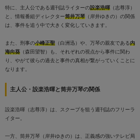
特に、主人公である週刊誌ライターの
設楽浩暉
（志尊淳）
と、情報番組ディレクター
筒井万琴
（岸井ゆきの）の関係
は、事件を追う中で大きく変化していきます。
また、刑事の
小峰正聖
（白洲迅）や、万琴の親友である
内
海向葵
（森田望智）も、それぞれの視点から事件に関わ
り、やがて彼らの過去と事件の真相が繋がっていくことに
なります。
主人公・設楽浩暉と筒井万琴の関係
設楽浩暉（志尊淳）は、スクープを狙う週刊誌のフリーラ
イター。
一方、筒井万琴（岸井ゆきの）は、正義感の強いテレビ局