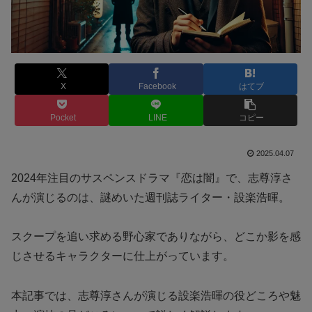
X
Facebook
はてブ
Pocket
LINE
コピー
2025.04.07
2024年注目のサスペンスドラマ『恋は闇』で、志尊淳さ
んが演じるのは、謎めいた週刊誌ライター・設楽浩暉。
スクープを追い求める野心家でありながら、どこか影を感
じさせるキャラクターに仕上がっています。
本記事では、志尊淳さんが演じる設楽浩暉の役どころや魅