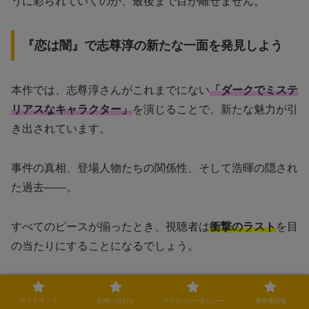
うに彩られていくのか、最後まで目が離せません。
『恋は闇』で志尊淳の新たな一面を発見しよう
本作では、志尊淳さんがこれまでにない
「ダークでミステ
リアスなキャラクター」
を演じることで、新たな魅力が引
き出されています。
事件の真相、登場人物たちの関係性、そして浩暉の隠され
た過去——。
すべてのピースが揃ったとき、視聴者は
衝撃のラスト
を目
の当たりにすることになるでしょう。
『恋は闇』を通じて、志尊淳さんのさらなる演技の進化を
サイトマップ
お問い合わせ
プライバシーポリシー
運営者情報
楽しんでください！