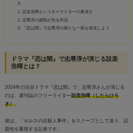
力
設楽浩暉というキャラクターの奥深さ
志尊淳の挑戦が光る作品
『恋は闇』で志尊淳の新たな一面を発見しよう
ドラマ『恋は闇』で志尊淳が演じる設楽
浩暉とは？
2024年の注目ドラマ『恋は闇』で、志尊淳さんが演じる
のは、週刊誌のフリーライター
設楽浩暉（したらひろ
き）
。
彼は、「ホルスの目殺人事件」をスクープとして追う、話
題性を重視する記者です。