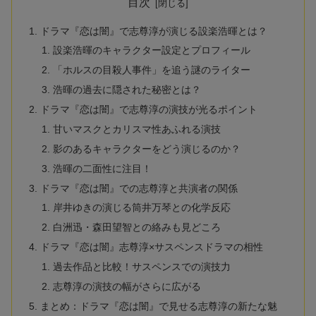
目次
ドラマ『恋は闇』で志尊淳が演じる設楽浩暉とは？
設楽浩暉のキャラクター設定とプロフィール
「ホルスの目殺人事件」を追う謎のライター
浩暉の過去に隠された秘密とは？
ドラマ『恋は闇』で志尊淳の演技が光るポイント
甘いマスクとカリスマ性あふれる演技
影のあるキャラクターをどう演じるのか？
浩暉の二面性に注目！
ドラマ『恋は闇』での志尊淳と共演者の関係
岸井ゆきの演じる筒井万琴との化学反応
白洲迅・森田望智との絡みも見どころ
ドラマ『恋は闇』志尊淳×サスペンスドラマの相性
過去作品と比較！サスペンスでの演技力
志尊淳の演技の幅がさらに広がる
まとめ：ドラマ『恋は闇』で見せる志尊淳の新たな魅