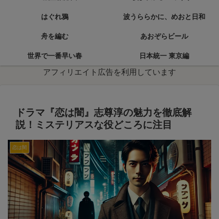
はぐれ鴉
波うららかに、めおと日和
舟を編む
あおぞらビール
世界で一番早い春
日本統一 東京編
アフィリエイト広告を利用しています
ドラマ『恋は闇』志尊淳の魅力を徹底解
説！ミステリアスな役どころに注目
恋は闇