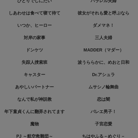
ひとりでしにたい
パラレル夫婦
しあわせは食べて寝て待て
彼女がそれも愛と呼ぶなら
いつか、ヒーロー
ダメマネ！
対岸の家事
三人夫婦
ドンケツ
MADDER（マダー）
失踪人捜索班
波うららかに、めおと日和
キャスター
Dr.アシュラ
あやしいパートナー
ムサシノ輪舞曲
なんで私が神説教
恋は闇
年下童貞くんに翻弄されてます
バレエ男子！
魔物
子宮恋愛
PJ ～航空救難団～
ちはやふる－めぐり－