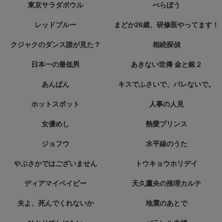
東京サラダボウル
べらぼう
レッドブルー
まどか26歳、研修医やってます！
クジャクのダンス誰が見た？
相続探偵
日本一の最低男
あきない世傳 金と銀２
あんぱん
キスでふさいで、バレないで。
ホットスポット
人事の人見
女優めし
熱愛プリンス
ジョフウ
水平線のうた
やぶさかではございません
トウキョウホリデイ
ディアマイベイビー
天久鷹央の推理カルテ
夫よ、死んでくれないか
地震のあとで