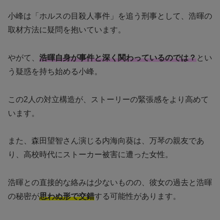
小峰は「ホルスの目殺人事件」を追う刑事として、浩暉の
取材方法に疑問を抱いています。
やがて、
浩暉自身が事件と深く関わっているのでは？
とい
う疑惑を持ち始める小峰。
この2人の対立構造が、ストーリーの緊張感をより高めて
います。
また、森田望智さん演じる内海向葵は、万琴の親友であ
り、高校時代にストーカー被害に遭った女性。
浩暉との直接的な絡みは少ないものの、彼女の過去と浩暉
の秘密が
思わぬ形で交錯
する可能性があります。