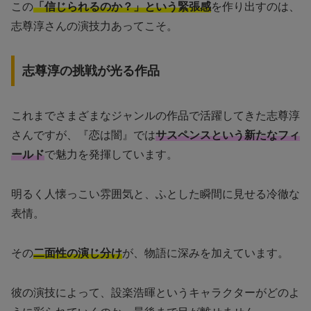
この
「信じられるのか？」という緊張感
を作り出すのは、
志尊淳さんの演技力あってこそ。
志尊淳の挑戦が光る作品
これまでさまざまなジャンルの作品で活躍してきた志尊淳
さんですが、『恋は闇』では
サスペンスという新たなフィ
ールド
で魅力を発揮しています。
明るく人懐っこい雰囲気と、ふとした瞬間に見せる冷徹な
表情。
その
二面性の演じ分け
が、物語に深みを加えています。
彼の演技によって、設楽浩暉というキャラクターがどのよ