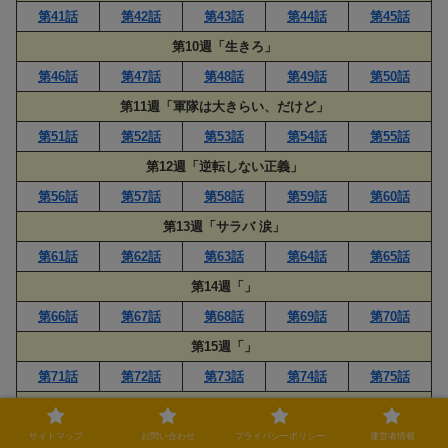
第41話
第42話
第43話
第44話
第45話
第10週「生きろ」
第46話
第47話
第48話
第49話
第50話
第11週「軍隊は大きらい、だけど」
第51話
第52話
第53話
第54話
第55話
第12週「逆転しない正義」
第56話
第57話
第58話
第59話
第60話
第13週「サラバ 涙」
第61話
第62話
第63話
第64話
第65話
第14週「」
第66話
第67話
第68話
第69話
第70話
第15週「」
第71話
第72話
第73話
第74話
第75話
第16週「」
第76話
第77話
第78話
第79話
第80話
サイトマップ
お問い合わせ
プライバシーポリシー
運営者情報