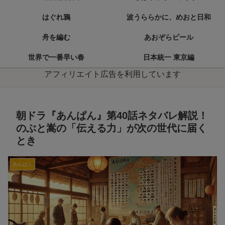
はぐれ鴉
波うららかに、めおと日和
舟を編む
あおぞらビール
世界で一番早い春
日本統一 東京編
アフィリエイト広告を利用しています
朝ドラ『あんぱん』第40話ネタバレ解説！
のぶと嵩の「伝える力」が次の世代に届く
とき
あんぱん