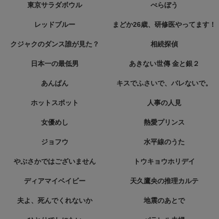
東京サラダボウル
べらぼう
レッドブルー
まどか26歳、研修医やってます！
クジャクのダンス誰が見た？
相続探偵
日本一の最低男
あきない世傳 金と銀２
あんぱん
キスでふさいで、バレないで。
ホットスポット
人事の人見
女優めし
熱愛プリンス
ジョフウ
水平線のうた
やぶさかではございません
トウキョウホリデイ
ディアマイベイビー
天久鷹央の推理カルテ
夫よ、死んでくれないか
地震のあとで