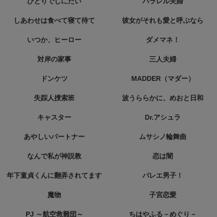
ひとりでしにたい
パラレル夫婦
しあわせは食べて寝て待て
彼女がそれも愛と呼ぶなら
いつか、ヒーロー
ダメマネ！
対岸の家事
三人夫婦
ドンケツ
MADDER（マダー）
失踪人捜索班
波うららかに、めおと日和
キャスター
Dr.アシュラ
あやしいパートナー
ムサシノ輪舞曲
なんで私が神説教
恋は闇
年下童貞くんに翻弄されてます
バレエ男子！
魔物
子宮恋愛
PJ ～航空救難団～
ちはやふる－めぐり－