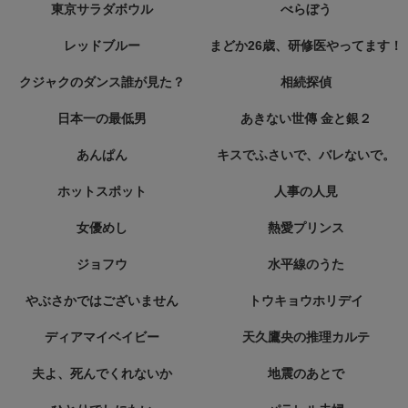
東京サラダボウル
べらぼう
レッドブルー
まどか26歳、研修医やってます！
クジャクのダンス誰が見た？
相続探偵
日本一の最低男
あきない世傳 金と銀２
あんぱん
キスでふさいで、バレないで。
ホットスポット
人事の人見
女優めし
熱愛プリンス
ジョフウ
水平線のうた
やぶさかではございません
トウキョウホリデイ
ディアマイベイビー
天久鷹央の推理カルテ
夫よ、死んでくれないか
地震のあとで