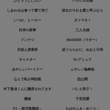
ひとりでしにたい
パラレル夫婦
しあわせは食べて寝て待て
彼女がそれも愛と呼ぶなら
いつか、ヒーロー
ダメマネ！
対岸の家事
三人夫婦
ドンケツ
MADDER（マダー）
失踪人捜索班
波うららかに、めおと日和
キャスター
Dr.アシュラ
あやしいパートナー
ムサシノ輪舞曲
なんで私が神説教
恋は闇
年下童貞くんに翻弄されてます
バレエ男子！
魔物
子宮恋愛
PJ ～航空救難団～
ちはやふる－めぐり－