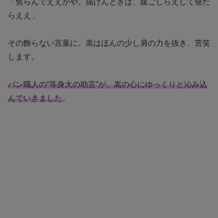
「焦らんでええがや。描けんときは、腹ごしらえして寝た
らええ」
その飾らない言葉に、嵩はほんの少し肩の力を抜き、苦笑
します。
パン職人の“等身大の助言”が、嵩の心にゆっくりと沁み込
んでいきました
。