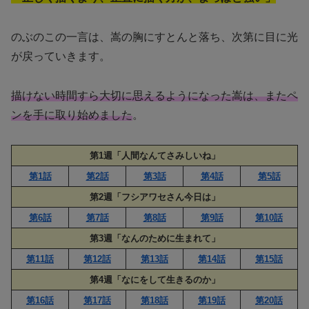
のぶのこの一言は、嵩の胸にすとんと落ち、次第に目に光
が戻っていきます。
描けない時間すら大切に思えるようになった嵩は、またペ
ンを手に取り始めました
。
第1週「人間なんてさみしいね」
第1話
第2話
第3話
第4話
第5話
第2週「フシアワセさん今日は」
第6話
第7話
第8話
第9話
第10話
第3週「なんのために生まれて」
第11話
第12話
第13話
第14話
第15話
第4週「なにをして生きるのか」
第16話
第17話
第18話
第19話
第20話