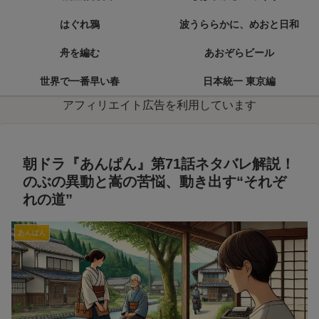
はぐれ鴉
波うららかに、めおと日和
舟を編む
あおぞらビール
世界で一番早い春
日本統一 東京編
アフィリエイト広告を利用しています
朝ドラ『あんぱん』第71話ネタバレ解説！
のぶの異動と嵩の苦悩、動き出す“それぞ
れの道”
あんぱん