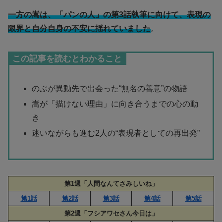
一方の嵩は、「パンの人」の第3話執筆に向けて、表現の
限界と自分自身の不安に揺れていました
。
この記事を読むとわかること
のぶが異動先で出会った“無名の善意”の物語
嵩が「描けない理由」に向き合うまでの心の動
き
迷いながらも進む2人の“表現者としての再出発”
第1週「人間なんてさみしいね」
第1話
第2話
第3話
第4話
第5話
第2週「フシアワセさん今日は」