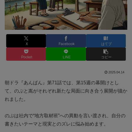
X
Facebook
はてブ
Pocket
LINE
コピー
2025.04.14
朝ドラ『あんぱん』第71話では、第15週の幕開けとし
て、のぶと嵩がそれぞれ新たな局面に向き合う展開が描か
れました。
のぶは社内で“地方取材班”への異動を言い渡され、自分の
書きたいテーマと現実とのズレに悩み始めます。