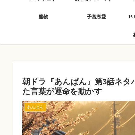
魔物
子宮恋愛
P
朝ドラ『あんぱん』第3話ネタ
た言葉が運命を動かす
あんぱん