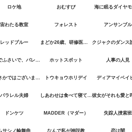
ロケ地
おむすび
海に眠るダイヤモ
宙わたる教室
フォレスト
アンサンブル
レッドブルー
まどか26歳、研修医やってます！
キスでふさいで、バレないで。
ホットスポット
人事の人見
やぶさかではございません
トウキョウホリデイ
ディアマイベイ
パラレル夫婦
しあわせは食べて寝て待て
ドンケツ
MADDER（マダー）
失踪人捜索班
ムサシノ輪舞曲
なんで私が神説教
恋は闇