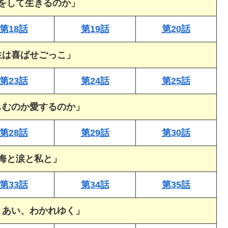
をして生きるのか」
第18話
第19話
第20話
生は喜ばせごっこ」
第23話
第24話
第25話
しむのか愛するのか」
第28話
第29話
第30話
「海と涙と私と」
第33話
第34話
第35話
りあい、わかれゆく」