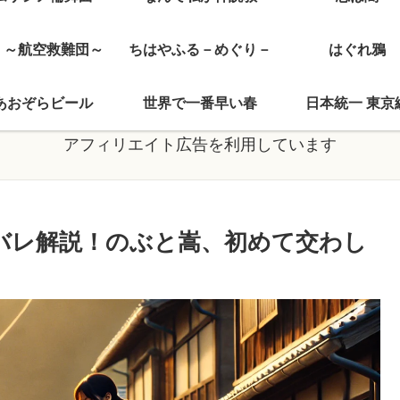
J ～航空救難団～
ちはやふる－めぐり－
はぐれ鴉
あおぞらビール
世界で一番早い春
日本統一 東京
アフィリエイト広告を利用しています
バレ解説！のぶと嵩、初めて交わし