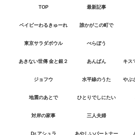
TOP
最新記事
ベイビーわるきゅーれ
誰かがこの町で
東京サラダボウル
べらぼう
あきない世傳 金と銀２
あんぱん
ジョフウ
水平線のうた
地震のあとで
ひとりでしにたい
対岸の家事
三人夫婦
Dr.アシュラ
あやしいパートナー