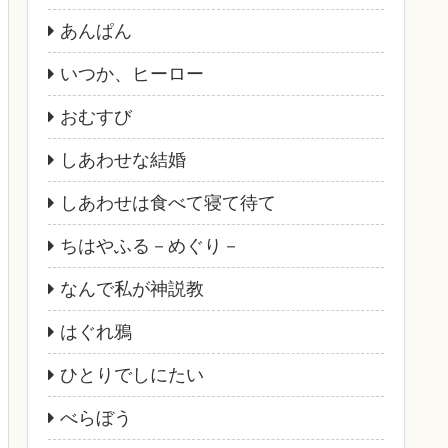
あんぱん
いつか、ヒーロー
おむすび
しあわせな結婚
しあわせは食べて寝て待て
ちはやふる－めぐり－
なんで私が神説教
はぐれ鴉
ひとりでしにたい
べらぼう