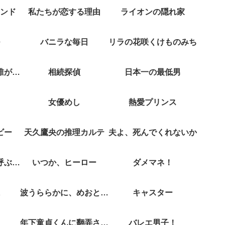
ンド
私たちが恋する理由
ライオンの隠れ家
バニラな毎日
リラの花咲くけものみち
クジャクのダンス誰が見た？
相続探偵
日本一の最低男
女優めし
熱愛プリンス
ビー
天久鷹央の推理カルテ
夫よ、死んでくれないか
彼女がそれも愛と呼ぶなら
いつか、ヒーロー
ダメマネ！
波うららかに、めおと日和
キャスター
年下童貞くんに翻弄されてます
バレエ男子！