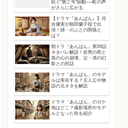
紡ぐ“第三号”始動──町の声
がさらに広がる
【ドラマ『あんぱん』】河
合優実が朝田蘭子役で出
演！姉・のぶとの関係と
は？
朝ドラ『あんぱん』第59話
ネタバレ解説！岩男の死と
嵩の心の崩壊、父・清の幻
影との対話
ドラマ「あんぱん」のモデ
ルは実在する？主人公や物
語の元ネタを解説
ドラマ「あんぱん」のロケ
地はどこ？撮影場所やモデ
ルとなった街を紹介