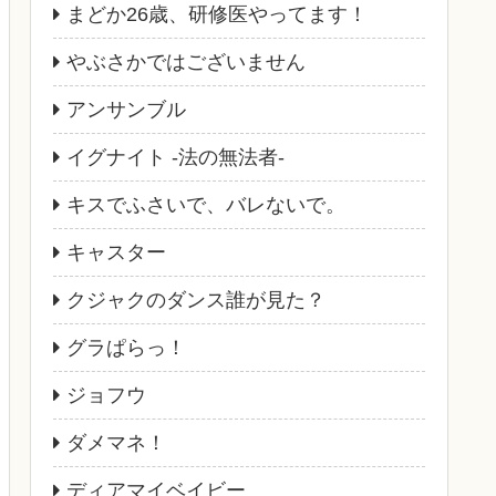
まどか26歳、研修医やってます！
やぶさかではございません
アンサンブル
イグナイト -法の無法者-
キスでふさいで、バレないで。
キャスター
クジャクのダンス誰が見た？
グラぱらっ！
ジョフウ
ダメマネ！
ディアマイベイビー