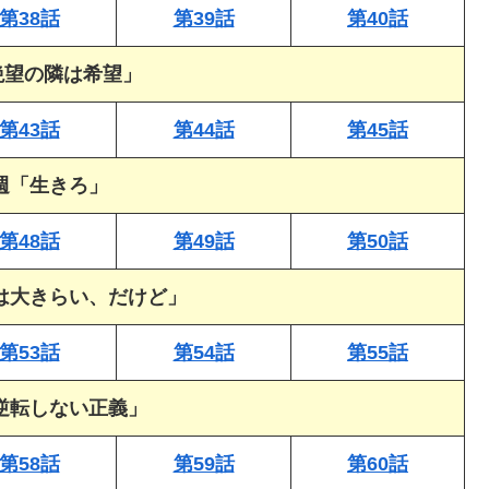
第38話
第39話
第40話
絶望の隣は希望」
第43話
第44話
第45話
0週「生きろ」
第48話
第49話
第50話
隊は大きらい、だけど」
第53話
第54話
第55話
「逆転しない正義」
第58話
第59話
第60話