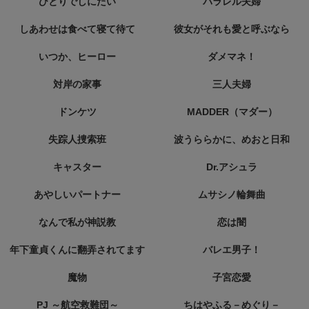
ひとりでしにたい
パラレル夫婦
しあわせは食べて寝て待て
彼女がそれも愛と呼ぶなら
いつか、ヒーロー
ダメマネ！
対岸の家事
三人夫婦
ドンケツ
MADDER（マダー）
失踪人捜索班
波うららかに、めおと日和
キャスター
Dr.アシュラ
あやしいパートナー
ムサシノ輪舞曲
なんで私が神説教
恋は闇
年下童貞くんに翻弄されてます
バレエ男子！
魔物
子宮恋愛
PJ ～航空救難団～
ちはやふる－めぐり－