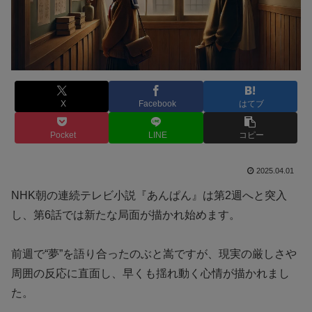
X
Facebook
はてブ
Pocket
LINE
コピー
2025.04.01
NHK朝の連続テレビ小説『あんぱん』は第2週へと突入
し、第6話では新たな局面が描かれ始めます。
前週で“夢”を語り合ったのぶと嵩ですが、現実の厳しさや
周囲の反応に直面し、早くも揺れ動く心情が描かれまし
た。