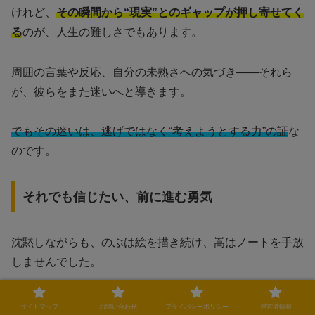
けれど、
その瞬間から“現実”とのギャップが押し寄せてく
る
のが、人生の難しさでもあります。
周囲の言葉や反応、自分の未熟さへの気づき——それら
が、彼らをまた迷いへと導きます。
でもその迷いは、逃げではなく“考えようとする力”の証
な
のです。
それでも信じたい、前に進む勇気
沈黙しながらも、のぶは絵を描き続け、嵩はノートを手放
しませんでした。
すぐに答えが出なくても、“夢を捨てていない”という小さ
サイトマップ
お問い合わせ
プライバシーポリシー
運営者情報