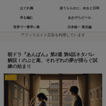
はぐれ鴉
波うららかに、めおと日和
舟を編む
あおぞらビール
世界で一番早い春
日本統一 東京編
アフィリエイト広告を利用しています
朝ドラ『あんぱん』第2週 第6話ネタバレ
解説！のぶと嵩、それぞれの夢が揺らぐ試
練の始まり
あんぱん