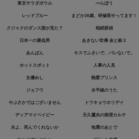
東京サラダボウル
べらぼう
レッドブルー
まどか26歳、研修医やってます！
クジャクのダンス誰が見た？
相続探偵
日本一の最低男
あきない世傳 金と銀２
あんぱん
キスでふさいで、バレないで。
ホットスポット
人事の人見
女優めし
熱愛プリンス
ジョフウ
水平線のうた
やぶさかではございません
トウキョウホリデイ
ディアマイベイビー
天久鷹央の推理カルテ
夫よ、死んでくれないか
地震のあとで