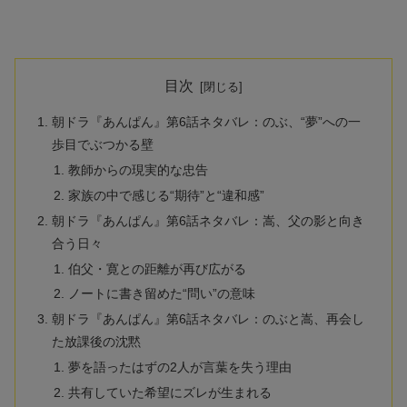
目次
朝ドラ『あんぱん』第6話ネタバレ：のぶ、“夢”への一
歩目でぶつかる壁
教師からの現実的な忠告
家族の中で感じる“期待”と“違和感”
朝ドラ『あんぱん』第6話ネタバレ：嵩、父の影と向き
合う日々
伯父・寛との距離が再び広がる
ノートに書き留めた“問い”の意味
朝ドラ『あんぱん』第6話ネタバレ：のぶと嵩、再会し
た放課後の沈黙
夢を語ったはずの2人が言葉を失う理由
共有していた希望にズレが生まれる