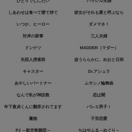
ひとりでしにたい
パラレル夫婦
しあわせは食べて寝て待て
彼女がそれも愛と呼ぶなら
いつか、ヒーロー
ダメマネ！
対岸の家事
三人夫婦
ドンケツ
MADDER（マダー）
失踪人捜索班
波うららかに、めおと日和
キャスター
Dr.アシュラ
あやしいパートナー
ムサシノ輪舞曲
なんで私が神説教
恋は闇
年下童貞くんに翻弄されてます
バレエ男子！
魔物
子宮恋愛
PJ ～航空救難団～
ちはやふる－めぐり－