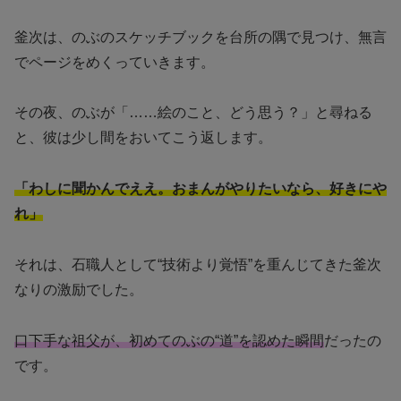
釜次は、のぶのスケッチブックを台所の隅で見つけ、無言
でページをめくっていきます。
その夜、のぶが「……絵のこと、どう思う？」と尋ねる
と、彼は少し間をおいてこう返します。
「わしに聞かんでええ。おまんがやりたいなら、好きにや
れ」
それは、石職人として“技術より覚悟”を重んじてきた釜次
なりの激励でした。
口下手な祖父が、初めてのぶの“道”を認めた瞬間
だったの
です。