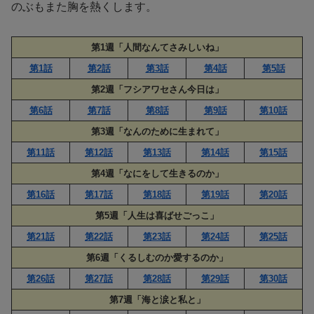
のぶもまた胸を熱くします。
第1週「人間なんてさみしいね」
第1話
第2話
第3話
第4話
第5話
第2週「フシアワセさん今日は」
第6話
第7話
第8話
第9話
第10話
第3週「なんのために生まれて」
第11話
第12話
第13話
第14話
第15話
第4週「なにをして生きるのか」
第16話
第17話
第18話
第19話
第20話
第5週「人生は喜ばせごっこ」
第21話
第22話
第23話
第24話
第25話
第6週「くるしむのか愛するのか」
第26話
第27話
第28話
第29話
第30話
第7週「海と涙と私と」