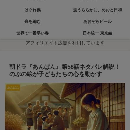
はぐれ鴉
波うららかに、めおと日和
舟を編む
あおぞらビール
世界で一番早い春
日本統一 東京編
アフィリエイト広告を利用しています
朝ドラ『あんぱん』第58話ネタバレ解説！
のぶの絵が子どもたちの心を動かす
あんぱん