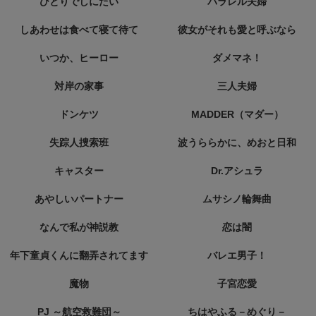
ひとりでしにたい
パラレル夫婦
しあわせは食べて寝て待て
彼女がそれも愛と呼ぶなら
いつか、ヒーロー
ダメマネ！
対岸の家事
三人夫婦
ドンケツ
MADDER（マダー）
失踪人捜索班
波うららかに、めおと日和
キャスター
Dr.アシュラ
あやしいパートナー
ムサシノ輪舞曲
なんで私が神説教
恋は闇
年下童貞くんに翻弄されてます
バレエ男子！
魔物
子宮恋愛
PJ ～航空救難団～
ちはやふる－めぐり－