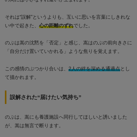
それは“誤解”というよりも、互いに思いを言葉にしきれな
い中で起きた、
心の距離のずれ
でした。
のぶは嵩の沈黙を「否定」と感じ、嵩はのぶの前向きさに
「自分だけ置いていかれる」ような焦りを覚えます。
この感情のぶつかり合いは、
2人の絆を深める通過点
とし
て描かれます。
誤解された“届けたい気持ち”
のぶは、嵩にも養護施設へ同行してほしいと誘いました
が、嵩は無言で断ります。