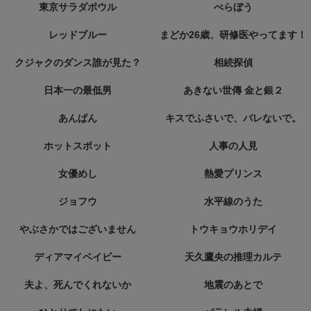
東京サラダボウル
べらぼう
レッドブルー
まどか26歳、研修医やってます！
クジャクのダンス誰が見た？
相続探偵
日本一の最低男
あきない世傳 金と銀２
あんぱん
キスでふさいで、バレないで。
ホットスポット
人事の人見
女優めし
熱愛プリンス
ジョフウ
水平線のうた
やぶさかではございません
トウキョウホリデイ
ディアマイベイビー
天久鷹央の推理カルテ
夫よ、死んでくれないか
地震のあとで