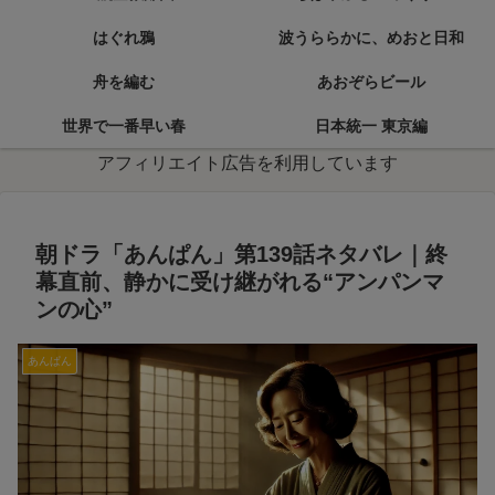
はぐれ鴉
波うららかに、めおと日和
舟を編む
あおぞらビール
世界で一番早い春
日本統一 東京編
アフィリエイト広告を利用しています
朝ドラ「あんぱん」第139話ネタバレ｜終
幕直前、静かに受け継がれる“アンパンマ
ンの心”
あんぱん