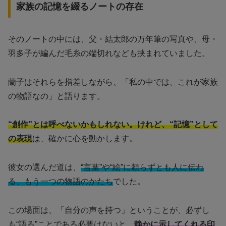
家族の記憶を綴るノートの存在
そのノートの中には、父・結太郎の万年筆の写真や、母・
羽多子が編んだ毛糸の端切れなども挟まれていました。
蘭子はそれらを指差しながら、「私の中では、これが家族
の物語なの」と語ります。
“創作”とは呼べないかもしれない。けれど、“記憶”として
の表現
は、確かに心を動かします。
彼女の選んだ道は、
“言葉”や“絵”に頼らずとも人に伝わ
る、もう一つの物語のかたち
でした。
この場面は、「自分の声を持つ」ということが、必ずし
も“語る”ことである必要はないと、
静かに示してくれる印