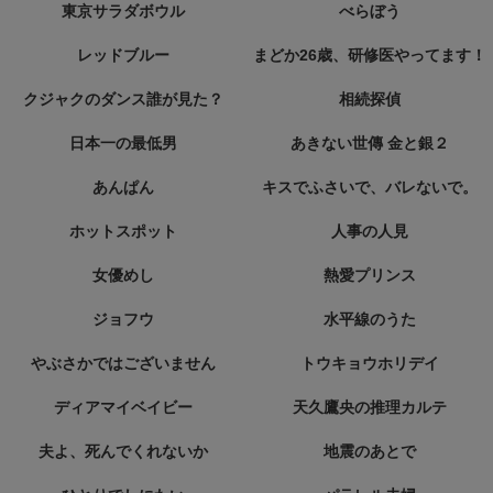
東京サラダボウル
べらぼう
レッドブルー
まどか26歳、研修医やってます！
クジャクのダンス誰が見た？
相続探偵
日本一の最低男
あきない世傳 金と銀２
あんぱん
キスでふさいで、バレないで。
ホットスポット
人事の人見
女優めし
熱愛プリンス
ジョフウ
水平線のうた
やぶさかではございません
トウキョウホリデイ
ディアマイベイビー
天久鷹央の推理カルテ
夫よ、死んでくれないか
地震のあとで