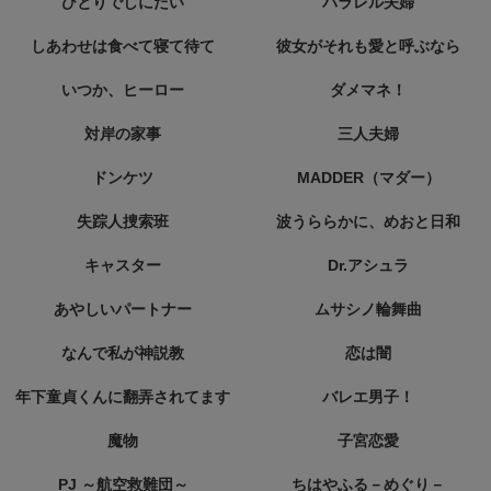
ひとりでしにたい
パラレル夫婦
しあわせは食べて寝て待て
彼女がそれも愛と呼ぶなら
いつか、ヒーロー
ダメマネ！
対岸の家事
三人夫婦
ドンケツ
MADDER（マダー）
失踪人捜索班
波うららかに、めおと日和
キャスター
Dr.アシュラ
あやしいパートナー
ムサシノ輪舞曲
なんで私が神説教
恋は闇
年下童貞くんに翻弄されてます
バレエ男子！
魔物
子宮恋愛
PJ ～航空救難団～
ちはやふる－めぐり－