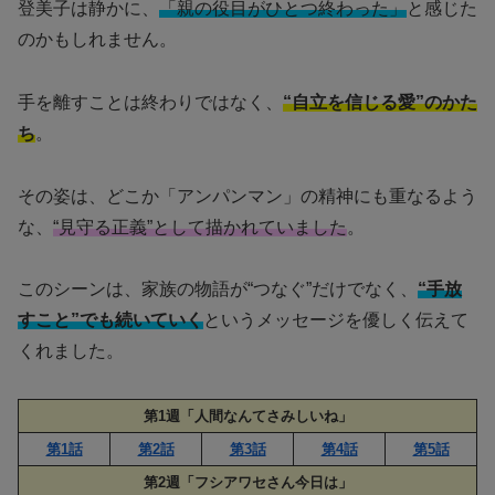
登美子は静かに、
「親の役目がひとつ終わった」
と感じた
のかもしれません。
手を離すことは終わりではなく、
“自立を信じる愛”のかた
ち
。
その姿は、どこか「アンパンマン」の精神にも重なるよう
な、
“見守る正義”として描かれていました
。
このシーンは、家族の物語が“つなぐ”だけでなく、
“手放
すこと”でも続いていく
というメッセージを優しく伝えて
くれました。
第1週「人間なんてさみしいね」
第1話
第2話
第3話
第4話
第5話
第2週「フシアワセさん今日は」