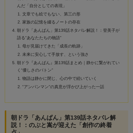
んだ「自分としての表現」
文章でも絵でもない、第三の形
家族の記憶を綴るノートの存在
朝ドラ「あんぱん」第139話ネタバレ解説！：登美子が
語る“あなたたちの物語”
母が見届けてきた「成長の軌跡」
未来に安心して手放す、という強さ
朝ドラ『あんぱん』第139話まとめ｜静かに繋がれてい
く“優しさのバトン”
物語は静かに閉じ、心の中で続いていく
“アンパンマン”の真意が浮かび上がった一話
朝ドラ「あんぱん」第139話ネタバレ解
説！：のぶと嵩が迎えた「創作の終着
点」