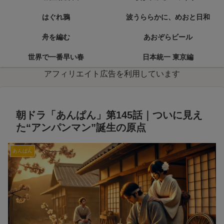
はぐれ鴉
波うららかに、めおと日和
舟を編む
あおぞらビール
世界で一番早い春
日本統一 東京編
アフィリエイト広告を利用しています
朝ドラ「あんぱん」第145話｜ついに見え
た“アンパンマン”誕生の原点
あんぱん