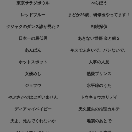
東京サラダボウル
べらぼう
レッドブルー
まどか26歳、研修医やってます！
クジャクのダンス誰が見た？
相続探偵
日本一の最低男
あきない世傳 金と銀２
あんぱん
キスでふさいで、バレないで。
ホットスポット
人事の人見
女優めし
熱愛プリンス
ジョフウ
水平線のうた
やぶさかではございません
トウキョウホリデイ
ディアマイベイビー
天久鷹央の推理カルテ
夫よ、死んでくれないか
地震のあとで