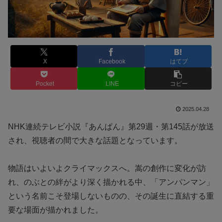
X
Facebook
はてブ
Pocket
LINE
コピー
2025.04.28
NHK連続テレビ小説『あんぱん』第29週・第145話が放送
され、視聴者の間で大きな話題となっています。
物語はいよいよクライマックスへ。嵩の創作に変化が訪
れ、のぶとの絆がより深く描かれる中、「アンパンマン」
という名前こそ登場しないものの、その誕生に直結する重
要な場面が描かれました。