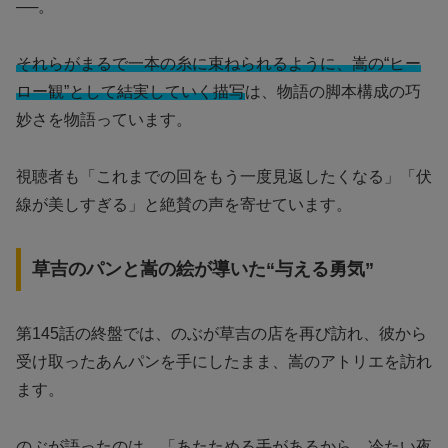
──。
それらがまるで一本の糸に束ねられるように、嵩の“ヒー
ロー観”として結実していく描写
は、物語の脚本構成の巧
妙さを物語っています。
視聴者も「これまでの回をもう一度見返したくなる」「伏
線が美しすぎる」と絶賛の声を寄せています。
草吉のパンと嵩の絵が導いた“与える勇気”
第145話の終盤では、のぶが草吉の店を再び訪れ、彼から
受け取ったあんパンを手にしたまま、嵩のアトリエを訪れ
ます。
のぶが語ったのは、「あたためる手があるから、冷たい夜