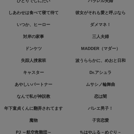
ひとりでしにたい
パラレル夫婦
しあわせは食べて寝て待て
彼女がそれも愛と呼ぶなら
いつか、ヒーロー
ダメマネ！
対岸の家事
三人夫婦
ドンケツ
MADDER（マダー）
失踪人捜索班
波うららかに、めおと日和
キャスター
Dr.アシュラ
あやしいパートナー
ムサシノ輪舞曲
なんで私が神説教
恋は闇
年下童貞くんに翻弄されてます
バレエ男子！
魔物
子宮恋愛
PJ ～航空救難団～
ちはやふる－めぐり－