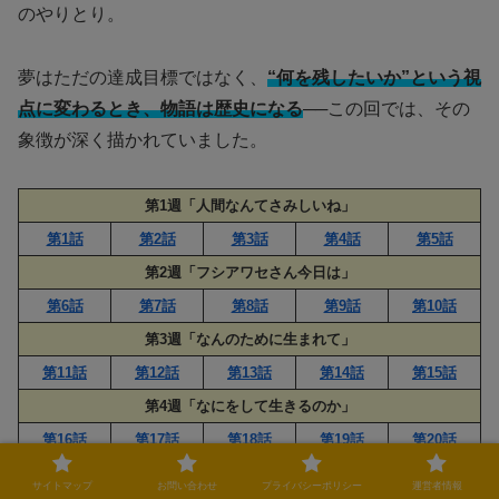
のやりとり。
夢はただの達成目標ではなく、
“何を残したいか”という視
点に変わるとき、物語は歴史になる
──この回では、その
象徴が深く描かれていました。
第1週「人間なんてさみしいね」
第1話
第2話
第3話
第4話
第5話
第2週「フシアワセさん今日は」
第6話
第7話
第8話
第9話
第10話
第3週「なんのために生まれて」
第11話
第12話
第13話
第14話
第15話
第4週「なにをして生きるのか」
第16話
第17話
第18話
第19話
第20話
第5週「人生は喜ばせごっこ」
サイトマップ
お問い合わせ
プライバシーポリシー
運営者情報