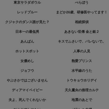
東京サラダボウル
べらぼう
レッドブルー
まどか26歳、研修医やってます！
クジャクのダンス誰が見た？
相続探偵
日本一の最低男
あきない世傳 金と銀２
あんぱん
キスでふさいで、バレないで。
ホットスポット
人事の人見
女優めし
熱愛プリンス
ジョフウ
水平線のうた
やぶさかではございません
トウキョウホリデイ
ディアマイベイビー
天久鷹央の推理カルテ
夫よ、死んでくれないか
地震のあとで