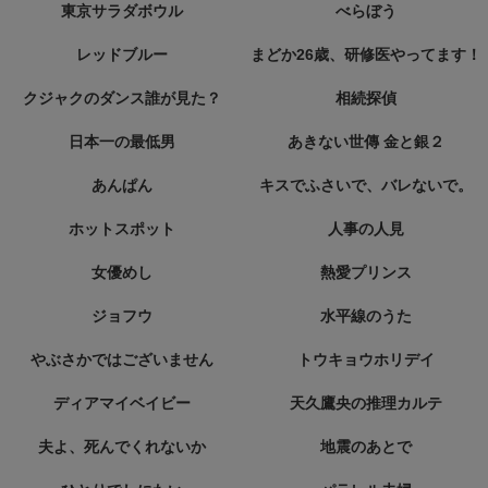
東京サラダボウル
べらぼう
レッドブルー
まどか26歳、研修医やってます！
クジャクのダンス誰が見た？
相続探偵
日本一の最低男
あきない世傳 金と銀２
あんぱん
キスでふさいで、バレないで。
ホットスポット
人事の人見
女優めし
熱愛プリンス
ジョフウ
水平線のうた
やぶさかではございません
トウキョウホリデイ
ディアマイベイビー
天久鷹央の推理カルテ
夫よ、死んでくれないか
地震のあとで