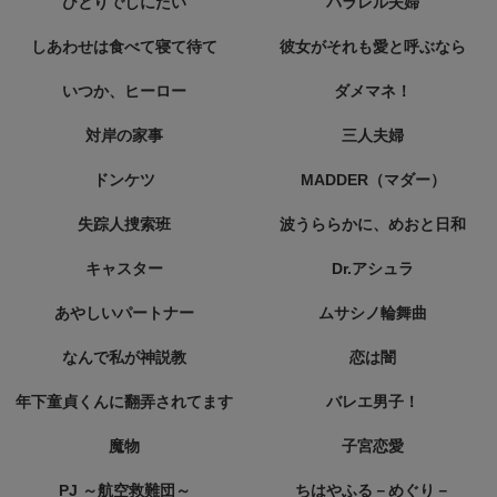
ひとりでしにたい
パラレル夫婦
しあわせは食べて寝て待て
彼女がそれも愛と呼ぶなら
いつか、ヒーロー
ダメマネ！
対岸の家事
三人夫婦
ドンケツ
MADDER（マダー）
失踪人捜索班
波うららかに、めおと日和
キャスター
Dr.アシュラ
あやしいパートナー
ムサシノ輪舞曲
なんで私が神説教
恋は闇
年下童貞くんに翻弄されてます
バレエ男子！
魔物
子宮恋愛
PJ ～航空救難団～
ちはやふる－めぐり－