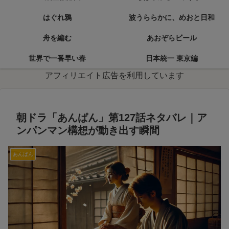
はぐれ鴉
波うららかに、めおと日和
舟を編む
あおぞらビール
世界で一番早い春
日本統一 東京編
アフィリエイト広告を利用しています
朝ドラ「あんぱん」第127話ネタバレ｜ア
ンパンマン構想が動き出す瞬間
あんぱん