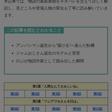
本記事では、物語の最新展開をネタバレを交えて詳しく解
説し、見どころや登場人物の変化も丁寧に読み解いていき
ます。
この記事を読むとわかること
アンパンマン誕生から“届ける”へ進んだ転機
ジャムおじさん誕生のモデルと背景
のぶが物語作家として踏み出した瞬間
第1週「人間なんてさみしいね」
第1話
第2話
第3話
第4話
第5話
第2週「フシアワセさん今日は」
第6話
第7話
第8話
第9話
第10話