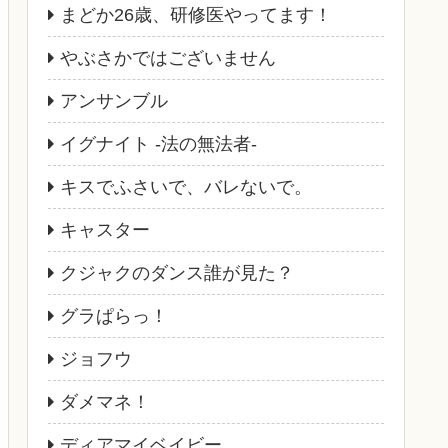
まどか26歳、研修医やってます！
やぶさかではございません
アンサンブル
イグナイト -法の無法者-
キスでふさいで、バレないで。
キャスター
クジャクのダンス誰が見た？
グラぱらっ！
ジョフウ
ダメマネ！
ディアマイベイビー