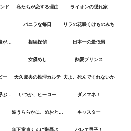
ンド
私たちが恋する理由
ライオンの隠れ家
バニラな毎日
リラの花咲くけものみち
クジャクのダンス誰が見た？
相続探偵
日本一の最低男
女優めし
熱愛プリンス
ビー
天久鷹央の推理カルテ
夫よ、死んでくれないか
彼女がそれも愛と呼ぶなら
いつか、ヒーロー
ダメマネ！
波うららかに、めおと日和
キャスター
年下童貞くんに翻弄されてます
バレエ男子！