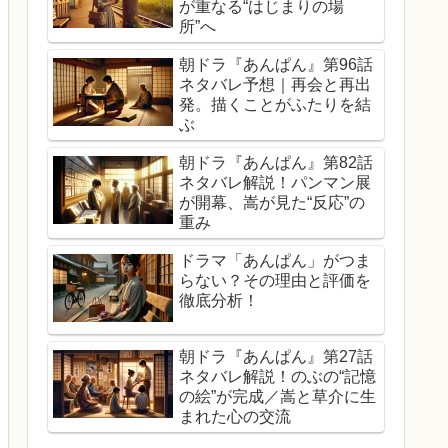
が重なる“はじまりの場
所”へ
朝ドラ『あんぱん』第96話
ネタバレ予想｜再会と再出
発。描くことがふたりを結
ぶ
朝ドラ『あんぱん』第82話
ネタバレ解説！パンマン展
が開幕、嵩が見た“反応”の
重み
ドラマ「あんぱん」がつま
らない？その理由と評価を
徹底分析！
朝ドラ『あんぱん』第27話
ネタバレ解説！のぶの“記憶
の絵”が完成／嵩と草介に生
まれた心の交流