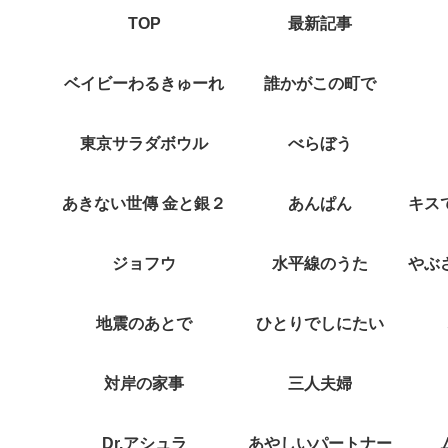
TOP
最新記事
ベイビーわるきゅーれ
誰かがこの町で
東京サラダボウル
べらぼう
あきない世傳 金と銀２
あんぱん
ジョフウ
水平線のうた
地震のあとで
ひとりでしにたい
対岸の家事
三人夫婦
Dr.アシュラ
あやしいパートナー