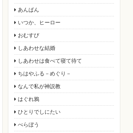
あんぱん
いつか、ヒーロー
おむすび
しあわせな結婚
しあわせは食べて寝て待て
ちはやふる－めぐり－
なんで私が神説教
はぐれ鴉
ひとりでしにたい
べらぼう