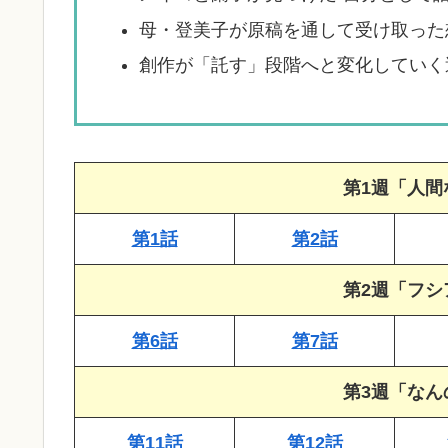
母・登美子が原稿を通して受け取った
創作が「託す」段階へと変化していく
第1週「人間
第1話
第2話
第2週「フシ
第6話
第7話
第3週「なん
第11話
第12話