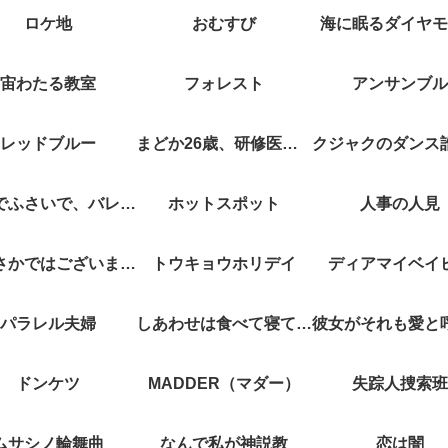
ロケ地
おむすび
海に眠るダイヤモ
宙わたる教室
フォレスト
アンサンブル
レッドブルー
まどか26歳、研修医やってます！
キスでふさいで、バレないで。
ホットスポット
人事の人見
やぶさかではございません
トウキョウホリデイ
ディアマイベイ
パラレル夫婦
しあわせは食べて寝て待て
ドンケツ
MADDER（マダー）
失踪人捜索班
ムサシノ輪舞曲
なんで私が神説教
恋は闇