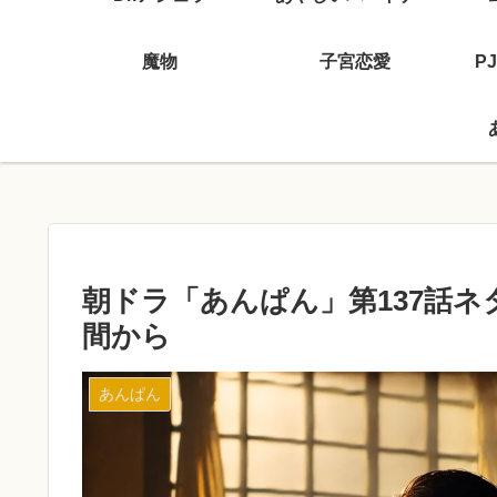
魔物
子宮恋愛
P
朝ドラ「あんぱん」第137話ネ
間から
あんぱん