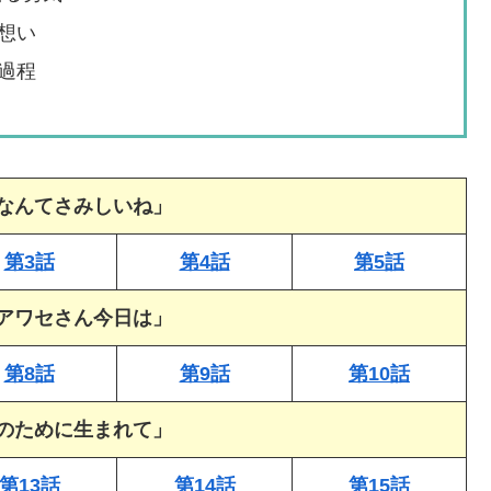
想い
過程
なんてさみしいね」
第3話
第4話
第5話
アワセさん今日は」
第8話
第9話
第10話
のために生まれて」
第13話
第14話
第15話