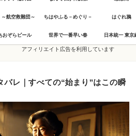
J ～航空救難団～
ちはやふる－めぐり－
はぐれ鴉
あおぞらビール
世界で一番早い春
日本統一 東京
アフィリエイト広告を利用しています
タバレ｜すべての“始まり”はこの瞬