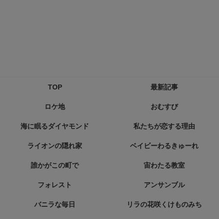
TOP
最新記事
ロケ地
おむすび
海に眠るダイヤモンド
私たちが恋する理由
ライオンの隠れ家
ベイビーわるきゅーれ
誰かがこの町で
宙わたる教室
フォレスト
アンサンブル
バニラな毎日
リラの花咲くけものみち