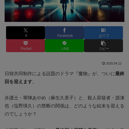
X
Facebook
はてブ
Pocket
LINE
コピー
2025.04.12
日韓共同制作による話題のドラマ『魔物』が、ついに
最終
回を迎えます
。
弁護士・華陣あやめ（麻生久美子）と、殺人容疑者・源凍
也（塩野瑛久）の禁断の関係は、どのような結末を迎える
のでしょうか？