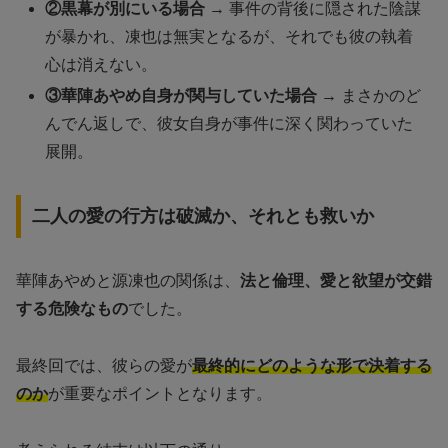
②黒幕が別にいる場合
→ 事件の背後に隠された陰謀
が暴かれ、凍也は無実となるが、それでも彼の執着
心は消えない。
③華陣あやめ自身が関与していた場合
→ まさかのど
んでん返しで、彼女自身が事件に深く関わっていた
展開。
二人の愛の行方は破滅か、それとも救いか
華陣あやめと源凍也の関係は、
法と倫理、愛と欲望が交錯
する危険なもの
でした。
最終回では、彼らの愛が
最終的にどのような形で決着する
のか
が重要なポイントとなります。