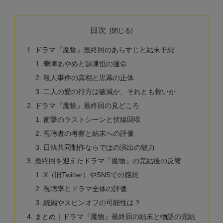
目次
ドラマ『魔物』最終回のあらすじと結末予想
華陣あやめと源凍也の運命
殺人事件の真相と黒幕の正体
二人の愛の行方は破滅か、それとも救いか
ドラマ『魔物』最終回の見どころ
衝撃のラストシーンと伏線回収
視聴者の考察と結末への評価
日韓共同制作ならではの演出の魅力
最終回を迎えたドラマ『魔物』の完結後の反響
X（旧Twitter）やSNSでの感想
視聴率とドラマ全体の評価
続編やスピンオフの可能性は？
まとめ｜ドラマ『魔物』最終回の結末と物語の完結