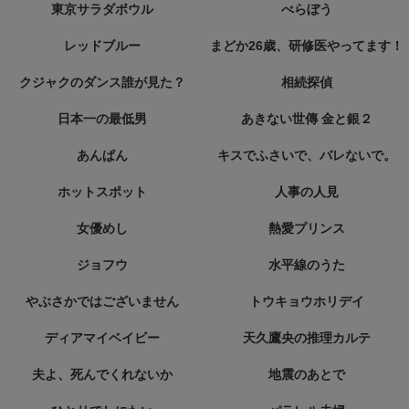
東京サラダボウル
べらぼう
レッドブルー
まどか26歳、研修医やってます！
クジャクのダンス誰が見た？
相続探偵
日本一の最低男
あきない世傳 金と銀２
あんぱん
キスでふさいで、バレないで。
ホットスポット
人事の人見
女優めし
熱愛プリンス
ジョフウ
水平線のうた
やぶさかではございません
トウキョウホリデイ
ディアマイベイビー
天久鷹央の推理カルテ
夫よ、死んでくれないか
地震のあとで