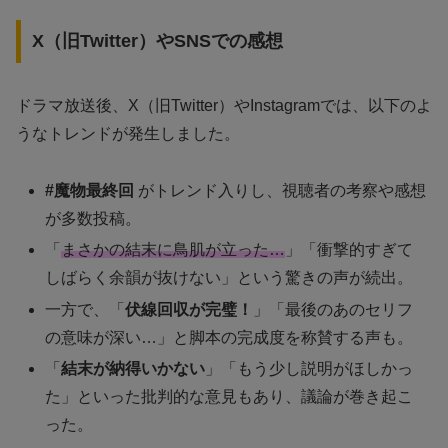
X（旧Twitter）やSNSでの感想
ドラマ放送後、X（旧Twitter）やInstagramでは、以下のよ
うなトレンドが発生しました。
#魔物最終回
がトレンド入りし、視聴者の考察や感想
が多数投稿。
「
まさかの結末に鳥肌が立った…
」「衝撃的すぎて
しばらく余韻が抜けない」という驚きの声が続出。
一方で、「
伏線回収が完璧！
」「最後のあのセリフ
の意味が深い…」と脚本の完成度を称賛する声も。
「
結末が納得いかない
」「もう少し説明がほしかっ
た」といった批判的な意見もあり、議論が巻き起こ
った。