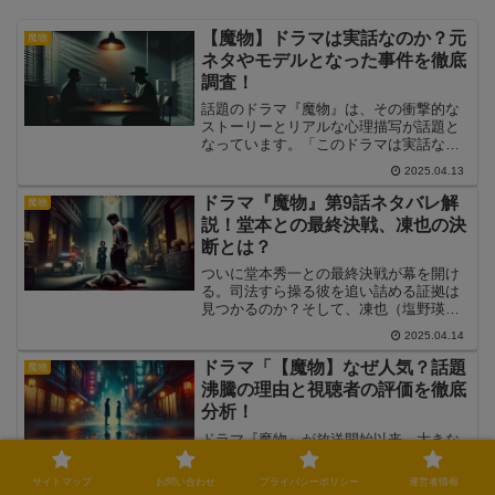
【魔物】ドラマは実話なのか？元
魔物
ネタやモデルとなった事件を徹底
調査！
話題のドラマ『魔物』は、その衝撃的な
ストーリーとリアルな心理描写が話題と
なっています。「このドラマは実話な
の？」「何かモデルとなった事件がある
2025.04.13
の？」と疑問に思う視聴者も多いのでは
ないでしょうか。本記事では、『魔物』
ドラマ『魔物』第9話ネタバレ解
魔物
が実際の事件や実話に基づいているのか
説！堂本との最終決戦、凍也の決
を調査し、元ネタや類似する事件につい
断とは？
て詳しく解説します。また、ドラマのリ
アリティを生み出す演出や視聴者の反応
ついに堂本秀一との最終決戦が幕を開け
も紹介しますので、ぜひ最後までご覧く
る。司法すら操る彼を追い詰める証拠は
ださい。
見つかるのか？そして、凍也（塩野瑛
久）が下す決断は法か、それとも復讐か
2025.04.14
──。あやめ（麻生久美子）は、凍也を止
めることができるのか？この記事では、
ドラマ「【魔物】なぜ人気？話題
魔物
第9話のネタバレを含めながら、物語のポ
沸騰の理由と視聴者の評価を徹底
イントや最終回への伏線を詳しく解説し
分析！
ます。
ドラマ『魔物』が放送開始以来、大きな
話題を集めています。「映像が美し
い！」「心理描写が深い！」と高評価の
サイトマップ
お問い合わせ
プライバシーポリシー
運営者情報
声が多く、SNSでもトレンド入りするほ