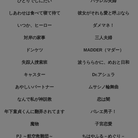
ひとりでしにたい
パラレル夫婦
しあわせは食べて寝て待て
彼女がそれも愛と呼ぶなら
いつか、ヒーロー
ダメマネ！
対岸の家事
三人夫婦
ドンケツ
MADDER（マダー）
失踪人捜索班
波うららかに、めおと日和
キャスター
Dr.アシュラ
あやしいパートナー
ムサシノ輪舞曲
なんで私が神説教
恋は闇
年下童貞くんに翻弄されてます
バレエ男子！
魔物
子宮恋愛
PJ ～航空救難団～
ちはやふる－めぐり－