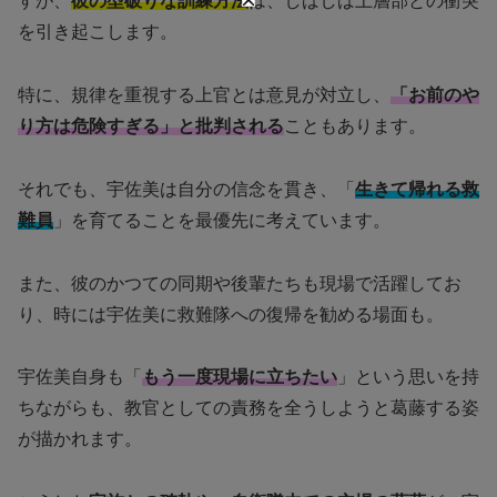
すが、
彼の型破りな訓練方法
は、しばしば上層部との衝突
を引き起こします。
特に、規律を重視する上官とは意見が対立し、
「お前のや
り方は危険すぎる」と批判される
こともあります。
それでも、宇佐美は自分の信念を貫き、「
生きて帰れる救
難員
」を育てることを最優先に考えています。
また、彼のかつての同期や後輩たちも現場で活躍してお
り、時には宇佐美に救難隊への復帰を勧める場面も。
宇佐美自身も「
もう一度現場に立ちたい
」という思いを持
ちながらも、教官としての責務を全うしようと葛藤する姿
が描かれます。