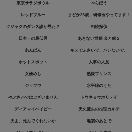
東京サラダボウル
べらぼう
レッドブルー
まどか26歳、研修医やってます！
クジャクのダンス誰が見た？
相続探偵
日本一の最低男
あきない世傳 金と銀２
あんぱん
キスでふさいで、バレないで。
ホットスポット
人事の人見
女優めし
熱愛プリンス
ジョフウ
水平線のうた
やぶさかではございません
トウキョウホリデイ
ディアマイベイビー
天久鷹央の推理カルテ
夫よ、死んでくれないか
地震のあとで