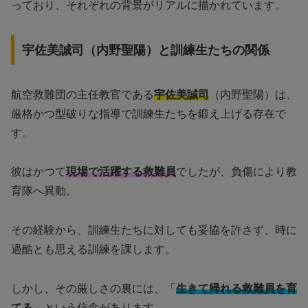
っており、それぞれの背景がリアルに描かれています。
宇佐美誠司（内野聖陽）と訓練生たちの関係
航空救難団の主任教官である
宇佐美誠司
（内野聖陽）は、
厳格かつ型破りな指導で訓練生たちを鍛え上げる存在で
す。
彼はかつて
現場で活躍する救難員
でしたが、負傷により教
育隊へ異動。
その経験から、訓練生たちに対しても妥協を許さず、時に
過酷とも思える訓練を課します。
しかし、その厳しさの裏には、「
生きて帰れる救難員を育
てる
」という信念があります。