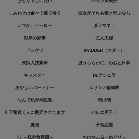
ひとりでしにたい
パラレル夫婦
しあわせは食べて寝て待て
彼女がそれも愛と呼ぶなら
いつか、ヒーロー
ダメマネ！
対岸の家事
三人夫婦
ドンケツ
MADDER（マダー）
失踪人捜索班
波うららかに、めおと日和
キャスター
Dr.アシュラ
あやしいパートナー
ムサシノ輪舞曲
なんで私が神説教
恋は闇
年下童貞くんに翻弄されてます
バレエ男子！
魔物
子宮恋愛
PJ ～航空救難団～
ちはやふる－めぐり－