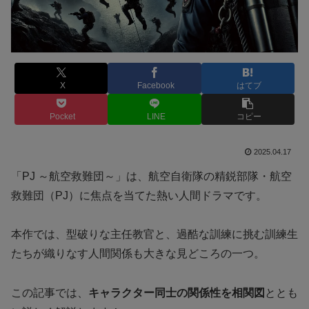
X
Facebook
はてブ
Pocket
LINE
コピー
2025.04.17
「PJ ～航空救難団～」は、航空自衛隊の精鋭部隊・航空
救難団（PJ）に焦点を当てた熱い人間ドラマです。
本作では、型破りな主任教官と、過酷な訓練に挑む訓練生
たちが織りなす人間関係も大きな見どころの一つ。
この記事では、
キャラクター同士の関係性を相関図
ととも