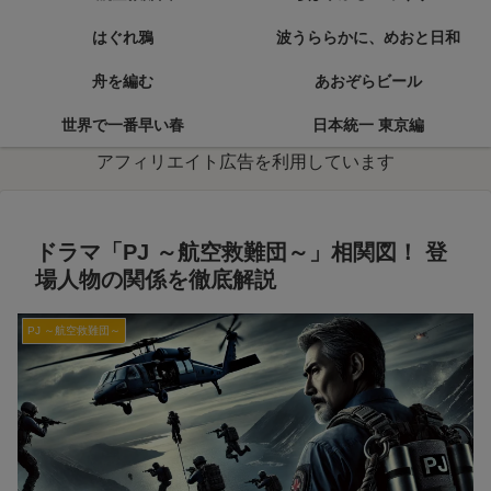
はぐれ鴉
波うららかに、めおと日和
舟を編む
あおぞらビール
世界で一番早い春
日本統一 東京編
アフィリエイト広告を利用しています
ドラマ「PJ ～航空救難団～」相関図！ 登
場人物の関係を徹底解説
PJ ～航空救難団～