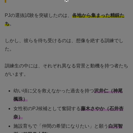
PJの選抜試験を突破したのは、
各地から集まった精鋭た
ち
。
しかし、彼らを待ち受けるのは、想像を絶する訓練でし
た。
訓練生の中には、それぞれ異なる背景と動機を持つ者たち
がいます。
幼い頃に父を救えなかった過去を持つ
沢井仁（神尾
楓珠）
女性初のPJ候補として奮闘する
藤木さやか（石井杏
奈）
施設育ちで「仲間の希望になりたい」と願う
白河智