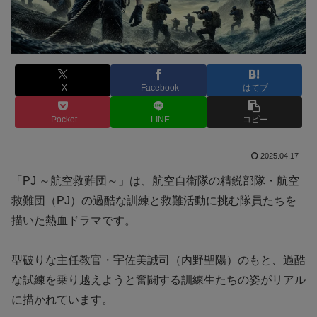
X
Facebook
はてブ
Pocket
LINE
コピー
2025.04.17
「PJ ～航空救難団～」は、航空自衛隊の精鋭部隊・航空
救難団（PJ）の過酷な訓練と救難活動に挑む隊員たちを
描いた熱血ドラマです。
型破りな主任教官・宇佐美誠司（内野聖陽）のもと、過酷
な試練を乗り越えようと奮闘する訓練生たちの姿がリアル
に描かれています。