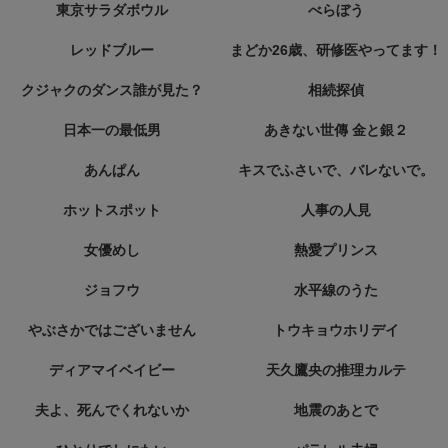
東京サラダボウル
べらぼう
レッドブルー
まどか26歳、研修医やってます！
クジャクのダンス誰が見た？
相続探偵
日本一の最低男
あきない世傳 金と銀２
あんぱん
キスでふさいで、バレないで。
ホットスポット
人事の人見
女優めし
熱愛プリンス
ジョフウ
水平線のうた
やぶさかではございません
トウキョウホリデイ
ディアマイベイビー
天久鷹央の推理カルテ
夫よ、死んでくれないか
地震のあとで