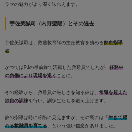
ラマの魅力がより深く味わえます。
宇佐美誠司（内野聖陽）とその過去
宇佐美誠司は、救難教育隊の主任教官を務める
熱血指導
者
。
かつてはPJの最前線で活躍した救難員でしたが、
任務中
の負傷により現場を退く
ことに。
その経験から、救難員の厳しさを知る彼は、
常識を超えた
独自の訓練
を行い、訓練生たちを鍛え上げます。
彼の指導は時に冷酷に見えますが、その裏には「
生きて帰
れる救難員を育てる
」という強い信念がありました。