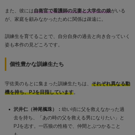
また、彼には
自衛官で看護師の元妻と大学生の娘
がいる
が、家庭を顧みなかったために関係は疎遠に。
訓練生を育てることで、自分自身の過去と向き合っていく
姿も本作の見どころです。
個性豊かな訓練生たち
宇佐美のもとに集まった訓練生たちは、
それぞれ異なる動
機を持ち、PJを目指しています
。
沢井仁（神尾楓珠）：
幼い頃に父を救えなかった過
去を持ち、「あの時の父を救える男になりたい」と
PJを志す。一匹狼の性格で、仲間とぶつかること
も。