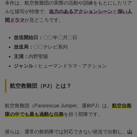
本作は、航空救難団の実際の活動や訓練をもとにしたリア
ルな描写が特徴で、
迫力のあるアクションシーン
と
深い人
間ドラマ
が見どころです。
放送開始日：
〇〇年〇月〇日
放送局：
〇〇テレビ系列
主演：
内野聖陽
ジャンル：
ヒューマンドラマ・アクション
航空救難団（PJ）とは？
航空救難団（Pararescue Jumper、通称PJ）は、
航空自衛
隊の中でも最も過酷な任務
を担う部隊です。
彼らは、通常の救助隊では対応できない状況で出動し、
山