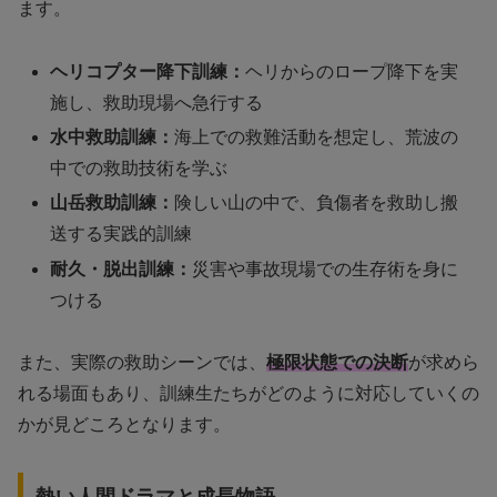
ます。
ヘリコプター降下訓練：
ヘリからのロープ降下を実
施し、救助現場へ急行する
水中救助訓練：
海上での救難活動を想定し、荒波の
中での救助技術を学ぶ
山岳救助訓練：
険しい山の中で、負傷者を救助し搬
送する実践的訓練
耐久・脱出訓練：
災害や事故現場での生存術を身に
つける
また、実際の救助シーンでは、
極限状態での決断
が求めら
れる場面もあり、訓練生たちがどのように対応していくの
かが見どころとなります。
熱い人間ドラマと成長物語