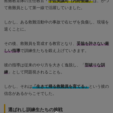
救難教育隊の主任教官・
宇佐美誠司（内野聖陽）
は、かつ
て救難員として第一線で活躍していました。
しかし、ある救難活動中の事故で右ヒザを負傷し、現場を
退くことに。
その後、救難員を育成する教官となり、
妥協を許さない厳
しい指導
で訓練生たちを鍛え上げていきます。
彼の指導は従来のやり方を大きく逸脱し、「
型破りな訓
練
」として問題視されることも。
しかし、それは
「生きて帰る救難員を育てる」
という彼の
信念があるからこそでした。
選ばれし訓練生たちの挑戦