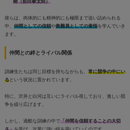
樹（前田拳太郎）
彼らは、肉体的にも精神的にも極限まで追い詰められる
中、
仲間としての信頼
や
救難員としての覚悟
を学んでいき
ます。
仲間との絆とライバル関係
訓練生たちは同じ目標を持ちながらも、
常に競争の中にい
る
という状況に置かれています。
特に、沢井と白河は互いにライバル視しており、激しい競
争を繰り広げます。
しかし、過酷な訓練の中で
「仲間を信頼することの大切
さ」
を学び、次第に強い絆を築いていくのです。