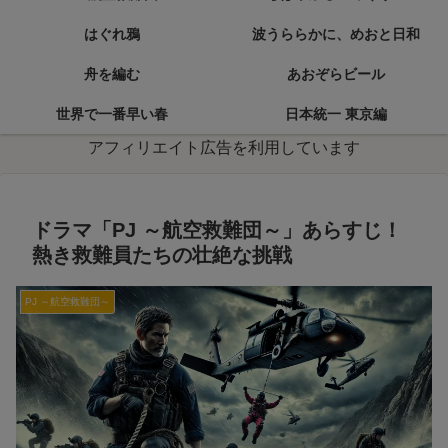
はぐれ鴉
波うららかに、めおと日和
舟を編む
あおぞらビール
世界で一番早い春
日本統一 東京編
アフィリエイト広告を利用しています
ドラマ「PJ ～航空救難団～」あらすじ！
熱き救難員たちの壮絶な挑戦
PJ ～航空救難団～