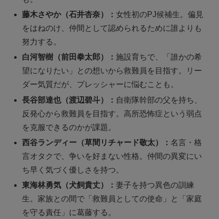
藤木さやか（石井杏奈）：
女性初のPJ候補生。偏見
をはねのけ、仲間として認められるために誰よりも
努力する。
白河智樹（前田拳太郎）：
施設育ちで、「誰かの希
望になりたい」との想いから救難員を目指す。リー
ダー気質だが、プレッシャーに悩むことも。
長谷部達也（渡辺碧斗）：
自衛隊幹部の父を持ち、
反発心から救難員を目指す。高所恐怖症という弱点
を克服できるのかが課題。
西谷ランディー（草間リチャード敬太）：
名言・格
言オタクで、争いを好まない性格。仲間の異変にい
ち早く気づく優しさを持つ。
東海林勇気（犬飼貴丈）：
妻子を持つ異色の訓練
生。家族との間で「救難員としての使命」と「家庭
を守る責任」に葛藤する。