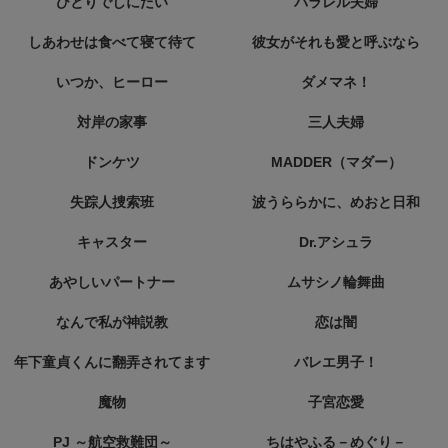
ひとりでしにたい
パラレル夫婦
しあわせは食べて寝て待て
彼女がそれも愛と呼ぶなら
いつか、ヒーロー
ダメマネ！
対岸の家事
三人夫婦
ドンケツ
MADDER（マダー）
失踪人捜索班
波うららかに、めおと日和
キャスター
Dr.アシュラ
あやしいパートナー
ムサシノ輪舞曲
なんで私が神説教
恋は闇
年下童貞くんに翻弄されてます
バレエ男子！
魔物
子宮恋愛
PJ ～航空救難団～
ちはやふる－めぐり－