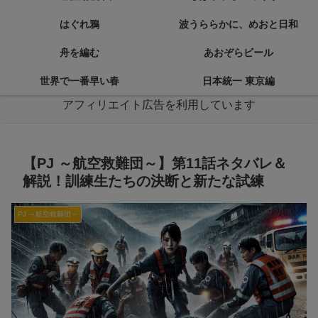
はぐれ鴉
波うららかに、めおと日和
舟を編む
あおぞらビール
世界で一番早い春
日本統一 東京編
アフィリエイト広告を利用しています
【PJ ～航空救難団～】第11話ネタバレ＆
解説！訓練生たちの決断と新たな試練
PJ ～航空救難団～