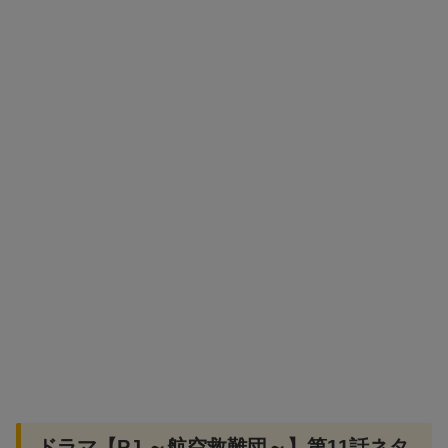
ドラマ【PJ ～航空救難団～】第11話ネタ