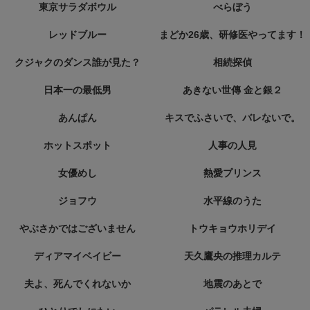
東京サラダボウル
べらぼう
レッドブルー
まどか26歳、研修医やってます！
クジャクのダンス誰が見た？
相続探偵
日本一の最低男
あきない世傳 金と銀２
あんぱん
キスでふさいで、バレないで。
ホットスポット
人事の人見
女優めし
熱愛プリンス
ジョフウ
水平線のうた
やぶさかではございません
トウキョウホリデイ
ディアマイベイビー
天久鷹央の推理カルテ
夫よ、死んでくれないか
地震のあとで