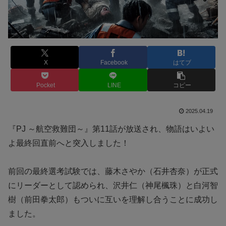
X
Facebook
はてブ
Pocket
LINE
コピー
2025.04.19
『PJ ～航空救難団～』第11話が放送され、物語はいよい
よ最終回直前へと突入しました！
前回の最終選考試験では、藤木さやか（石井杏奈）が正式
にリーダーとして認められ、沢井仁（神尾楓珠）と白河智
樹（前田拳太郎）もついに互いを理解し合うことに成功し
ました。