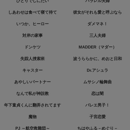
ひとりでしにたい
パラレル夫婦
しあわせは食べて寝て待て
彼女がそれも愛と呼ぶなら
いつか、ヒーロー
ダメマネ！
対岸の家事
三人夫婦
ドンケツ
MADDER（マダー）
失踪人捜索班
波うららかに、めおと日和
キャスター
Dr.アシュラ
あやしいパートナー
ムサシノ輪舞曲
なんで私が神説教
恋は闇
年下童貞くんに翻弄されてます
バレエ男子！
魔物
子宮恋愛
PJ ～航空救難団～
ちはやふる－めぐり－