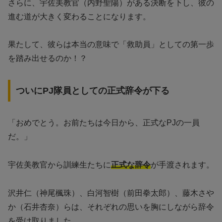
さらに、宇佐美教官（内野聖陽）がある決断を下し、彼の
進む道が大きく変わることになります。
果たして、彼らは本当の意味で「救助員」としての第一歩
を踏み出せるのか！？
ついにPJ隊員としての正式辞令が下る
「おめでとう。お前たちは今日から、正式なPJの一員
だ。」
宇佐美教官から訓練生たちに
正式な辞令
が手渡されます。
沢井仁（神尾楓珠）、白河智樹（前田拳太郎）、藤木さや
か（石井杏奈）らは、それぞれの思いを胸にしながら辞令
を受け取りました。