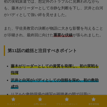
初の実戦派遣では、想定外のトラブルに見舞われながら
も、藤木がリーダーとして冷静な判断を下し、沢井と白河
がバディとして強い絆を見せました。
また、宇佐美教官の決断が物語に大きな影響を与えること
が示唆され、最終回に向けた
重要な伏線
が張られました。
第11話の総括と注目すべきポイント
藤木がリーダーとしての資質を発揮し、初の実戦を
指揮
沢井と白河がバディとしての信頼を深め、初の救助
成功
リアルな救助現場の描写が視聴者の間で話題に
宇佐美教官の決断が、最終回の展開に大きな影響を
サイトマップ
お問い合わせ
プライバシーポリシー
運営者情報