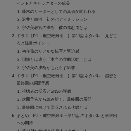
イントとキャラクターの成長
藤木のリーダーとしての真価が問われる
沢井と白河、初のバディミッション
宇佐美教官の決断…彼の進む道とは
ドラマ【PJ ～航空救難団～】第11話ネタバレ：見どこ
ろと注目ポイント
初任務のリアルな描写と緊迫感
訓練とは違う「本当の救助活動」とは
宇佐美の決断がもたらす影響
ドラマ【PJ ～航空救難団～】第11話ネタバレ：感想と
最終回の展開予想
視聴者の反応とSNSの評価
次回予告から読み解く、最終回の展開
最終回に向けて回収される伏線とは
まとめ：PJ ～航空救難団～第11話のネタバレと最終回
への期待