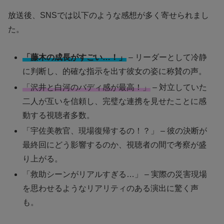
放送後、SNSでは以下のような感想が多く寄せられまし
た。
「藤木の成長がすごい…！」
– リーダーとして冷静
に判断し、的確な指示を出す彼女の姿に称賛の声。
「沢井と白河のバディ感が最高！」
– 対立していた
二人が互いを信頼し、完璧な連携を見せたことに感
動する視聴者多数。
「宇佐美教官、現場復帰するの！？」 – 彼の決断が
最終回にどう影響するのか、視聴者の間で考察が盛
り上がる。
「救助シーンがリアルすぎる…」 – 実際の災害現場
を思わせるようなリアリティのある演出に驚く声
も。