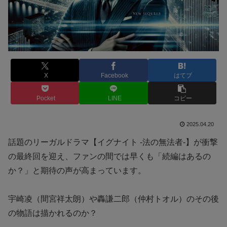
X
Facebook
はてブ
Pocket
LINE
コピー
2025.04.20
話題のリーガルドラマ【イグナイト -法の無法者-】が衝撃
の最終回を迎え、ファンの間では早くも「続編はあるの
か？」と期待の声が高まっています。
宇崎凌（間宮祥太朗）や轟謙二郎（仲村トオル）のその後
の物語は描かれるのか？