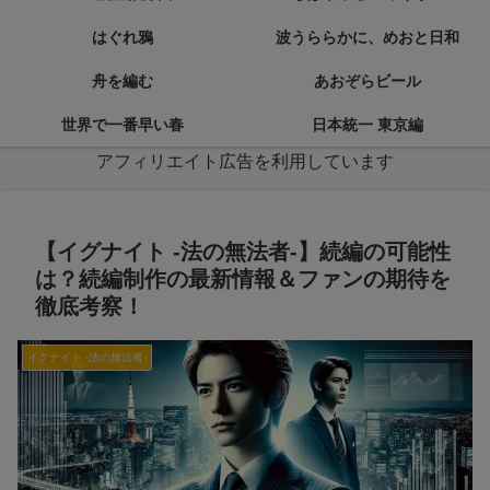
はぐれ鴉
波うららかに、めおと日和
舟を編む
あおぞらビール
世界で一番早い春
日本統一 東京編
アフィリエイト広告を利用しています
【イグナイト -法の無法者-】続編の可能性
は？続編制作の最新情報＆ファンの期待を
徹底考察！
イグナイト -法の無法者-