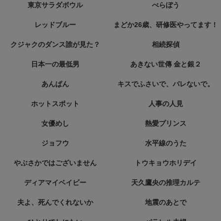
東京サラダボウル
べらぼう
レッドブルー
まどか26歳、研修医やってます！
クジャクのダンス誰が見た？
相続探偵
日本一の最低男
あきない世傳 金と銀２
あんぱん
キスでふさいで、バレないで。
ホットスポット
人事の人見
女優めし
熱愛プリンス
ジョフウ
水平線のうた
やぶさかではございません
トウキョウホリデイ
ディアマイベイビー
天久鷹央の推理カルテ
夫よ、死んでくれないか
地震のあとで