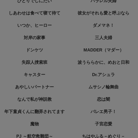
ひとりでしにたい
パラレル夫婦
しあわせは食べて寝て待て
彼女がそれも愛と呼ぶなら
いつか、ヒーロー
ダメマネ！
対岸の家事
三人夫婦
ドンケツ
MADDER（マダー）
失踪人捜索班
波うららかに、めおと日和
キャスター
Dr.アシュラ
あやしいパートナー
ムサシノ輪舞曲
なんで私が神説教
恋は闇
年下童貞くんに翻弄されてます
バレエ男子！
魔物
子宮恋愛
PJ ～航空救難団～
ちはやふる－めぐり－