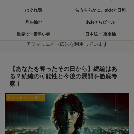
はぐれ鴉
波うららかに、めおと日和
舟を編む
あおぞらビール
世界で一番早い春
日本統一 東京編
アフィリエイト広告を利用しています
【あなたを奪ったその日から】続編はあ
る？続編の可能性と今後の展開を徹底考
察！
あなたを奪ったその日から