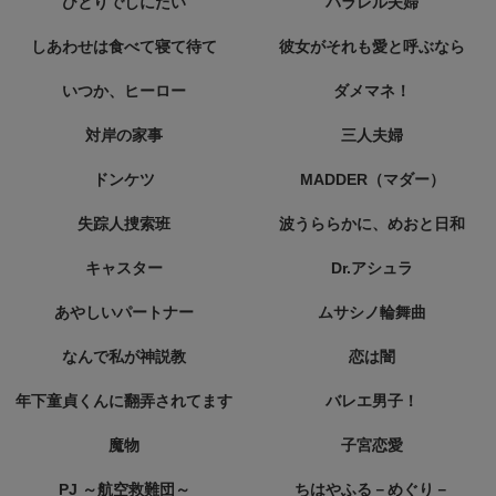
ひとりでしにたい
パラレル夫婦
しあわせは食べて寝て待て
彼女がそれも愛と呼ぶなら
いつか、ヒーロー
ダメマネ！
対岸の家事
三人夫婦
ドンケツ
MADDER（マダー）
失踪人捜索班
波うららかに、めおと日和
キャスター
Dr.アシュラ
あやしいパートナー
ムサシノ輪舞曲
なんで私が神説教
恋は闇
年下童貞くんに翻弄されてます
バレエ男子！
魔物
子宮恋愛
PJ ～航空救難団～
ちはやふる－めぐり－