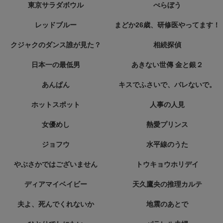
東京サラダボウル
べらぼう
レッドブルー
まどか26歳、研修医やってます！
クジャクのダンス誰が見た？
相続探偵
日本一の最低男
あきない世傳 金と銀２
あんぱん
キスでふさいで、バレないで。
ホットスポット
人事の人見
女優めし
熱愛プリンス
ジョフウ
水平線のうた
やぶさかではございません
トウキョウホリデイ
ディアマイベイビー
天久鷹央の推理カルテ
夫よ、死んでくれないか
地震のあとで