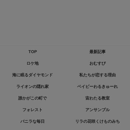
TOP
最新記事
ロケ地
おむすび
海に眠るダイヤモンド
私たちが恋する理由
ライオンの隠れ家
ベイビーわるきゅーれ
誰かがこの町で
宙わたる教室
フォレスト
アンサンブル
バニラな毎日
リラの花咲くけものみち