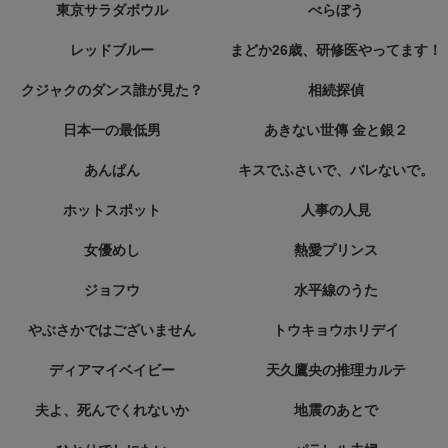
東京サラダボウル
べらぼう
レッドブルー
まどか26歳、研修医やってます！
クジャクのダンス誰が見た？
相続探偵
日本一の最低男
あきない世傳 金と銀２
あんぱん
キスでふさいで、バレないで。
ホットスポット
人事の人見
女優めし
熱愛プリンス
ジョフウ
水平線のうた
やぶさかではございません
トウキョウホリデイ
ディアマイベイビー
天久鷹央の推理カルテ
夫よ、死んでくれないか
地震のあとで