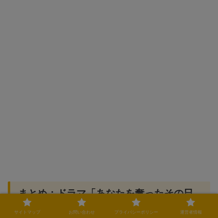
まとめ：ドラマ「あなたを奪ったその日
から」のロケ地を巡ってドラマの世界を
サイトマップ
お問い合わせ
プライバシーポリシー
運営者情報
体感しよう