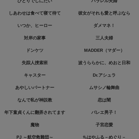
ひとりでしにたい
パラレル夫婦
しあわせは食べて寝て待て
彼女がそれも愛と呼ぶなら
いつか、ヒーロー
ダメマネ！
対岸の家事
三人夫婦
ドンケツ
MADDER（マダー）
失踪人捜索班
波うららかに、めおと日和
キャスター
Dr.アシュラ
あやしいパートナー
ムサシノ輪舞曲
なんで私が神説教
恋は闇
年下童貞くんに翻弄されてます
バレエ男子！
魔物
子宮恋愛
PJ ～航空救難団～
ちはやふる－めぐり－