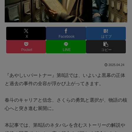
X
Facebook
はてブ
Pocket
LINE
コピー
2025.04.24
『あやしいパートナー』第8話では、いよいよ黒幕の正体
と過去の事件の全容が浮かび上がってきます。
春斗のキャリアと信念、さくらの勇気と選択が、物語の核
心へと突き進む展開に。
本記事では、第8話のネタバレを含むストーリーの解説や