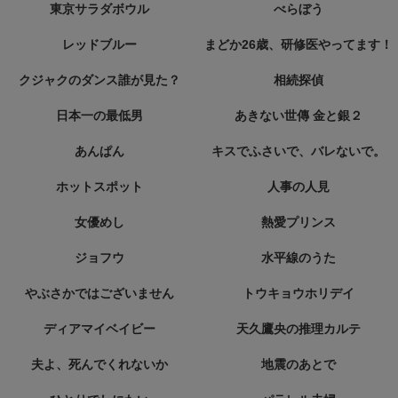
東京サラダボウル
べらぼう
レッドブルー
まどか26歳、研修医やってます！
クジャクのダンス誰が見た？
相続探偵
日本一の最低男
あきない世傳 金と銀２
あんぱん
キスでふさいで、バレないで。
ホットスポット
人事の人見
女優めし
熱愛プリンス
ジョフウ
水平線のうた
やぶさかではございません
トウキョウホリデイ
ディアマイベイビー
天久鷹央の推理カルテ
夫よ、死んでくれないか
地震のあとで