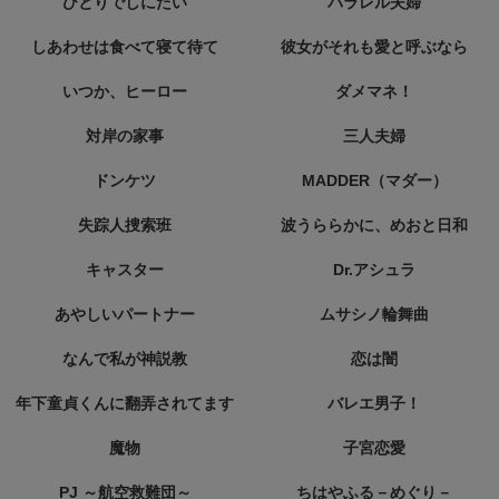
ひとりでしにたい
パラレル夫婦
しあわせは食べて寝て待て
彼女がそれも愛と呼ぶなら
いつか、ヒーロー
ダメマネ！
対岸の家事
三人夫婦
ドンケツ
MADDER（マダー）
失踪人捜索班
波うららかに、めおと日和
キャスター
Dr.アシュラ
あやしいパートナー
ムサシノ輪舞曲
なんで私が神説教
恋は闇
年下童貞くんに翻弄されてます
バレエ男子！
魔物
子宮恋愛
PJ ～航空救難団～
ちはやふる－めぐり－