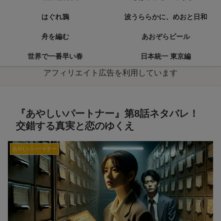
はぐれ鴉
波うららかに、めおと日和
舟を編む
あおぞらビール
世界で一番早い春
日本統一 東京編
アフィリエイト広告を利用しています
『あやしいパートナー』第8話ネタバレ！
交錯する真実と恋のゆくえ
あやしいパートナー