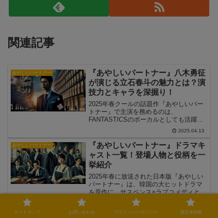
関連記事
『あやしいパートナー』八木勇征
あやしいパートナー
が演じる立石春斗の魅力とは？演
技力とキャラを深掘り！
2025年春クールの話題作『あやしいパー
トナー』で主演を務めるのは、
FANTASTICSのボーカルとしても活躍す
る八木勇征さん。彼が演じるのは“起訴成
2025.04.13
功率1位”という肩書を持つ敏腕検事・立
石春斗。冷静でキレ者、だけどどこか不
『あやしいパートナー』ドラマキ
あやしいパートナー
器用な春斗役は、八木さんの魅力が存分
ャスト一覧！登場人物と役柄を一
に活かされる役どころです。本記事で
挙紹介
は、八木勇征さんのキャスティングがな
ぜ「ハマり役」と言われるのか、演技力
2025年春に放送された日本版『あやしい
や過去作との比較を通じて徹底的に分析
パートナー』は、韓国の大ヒットドラマ
していきます。
を原作に、サスペンス×ラブコメディとい
う新感覚の世界観を見事に再構築。主演
2025.04.16
はFANTASTICSの八木勇征さんと、元日
サイトマップ
お問い合わせ
プライバシーポリシー
運営者情報
向坂46の齊藤京子さんというW主演。本
『あやしいパートナー』相関図で
あやしいパートナー