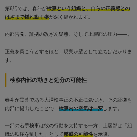
第8話では、春斗が
検察という組織と、自らの正義感との
はざまで揺れ動く姿
が深く描かれます。
内部告発、証拠の改ざん疑惑、そして上層部の圧力――。
正義を貫こうとするほど、現実が壁として立ちはだかりま
す。
検察内部の動きと処分の可能性
春斗が黒幕である大澤検事正の不正に気づき、その証拠を
内部に提出したことで、
検察内の空気は一変
します。
一部の若手検事は彼の行動を支持する一方、上層部は「組
織の秩序を乱した」として
懲戒の可能性
を示唆。