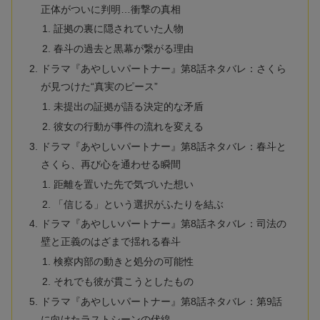
正体がついに判明…衝撃の真相
証拠の裏に隠されていた人物
春斗の過去と黒幕が繋がる理由
ドラマ『あやしいパートナー』第8話ネタバレ：さくら
が見つけた“真実のピース”
未提出の証拠が語る決定的な矛盾
彼女の行動が事件の流れを変える
ドラマ『あやしいパートナー』第8話ネタバレ：春斗と
さくら、再び心を通わせる瞬間
距離を置いた先で気づいた想い
「信じる」という選択がふたりを結ぶ
ドラマ『あやしいパートナー』第8話ネタバレ：司法の
壁と正義のはざまで揺れる春斗
検察内部の動きと処分の可能性
それでも彼が貫こうとしたもの
ドラマ『あやしいパートナー』第8話ネタバレ：第9話
に向けたラストシーンの伏線