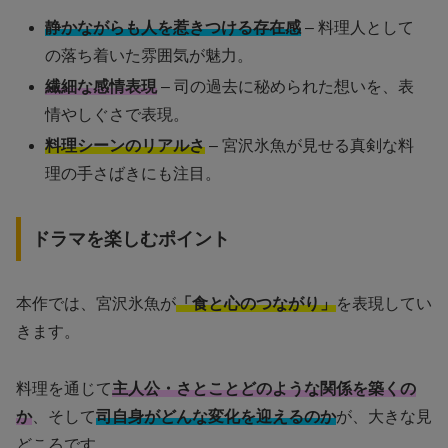
静かながらも人を惹きつける存在感
– 料理人として
の落ち着いた雰囲気が魅力。
繊細な感情表現
– 司の過去に秘められた想いを、表
情やしぐさで表現。
料理シーンのリアルさ
– 宮沢氷魚が見せる真剣な料
理の手さばきにも注目。
ドラマを楽しむポイント
本作では、宮沢氷魚が
「食と心のつながり」
を表現してい
きます。
料理を通じて
主人公・さとことどのような関係を築くの
か
、そして
司自身がどんな変化を迎えるのか
が、大きな見
どころです。