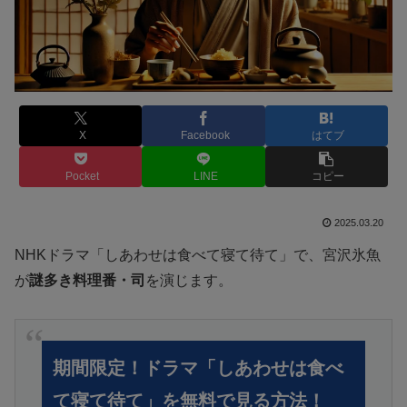
X
Facebook
はてブ
Pocket
LINE
コピー
2025.03.20
NHKドラマ「しあわせは食べて寝て待て」で、宮沢氷魚
が
謎多き料理番・司
を演じます。
期間限定！ドラマ「しあわせは食べ
て寝て待て」を無料で見る方法！