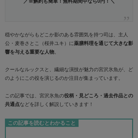
／※解約も簡単！無料期間中なら0円！＼
穏やかながらもどこか影のある雰囲気を持つ司は、主人
公・麦巻さとこ（桜井ユキ）に
薬膳料理を通じて大きな影
響を与える重要な人物
。
クールなルックスと、繊細な演技が魅力の宮沢氷魚が、ど
のようにこの役を演じるのか注目が集まっています。
この記事では、宮沢氷魚の
役柄・見どころ・過去作品との
共通点
などを詳しく解説していきます！
この記事を読むとわかること