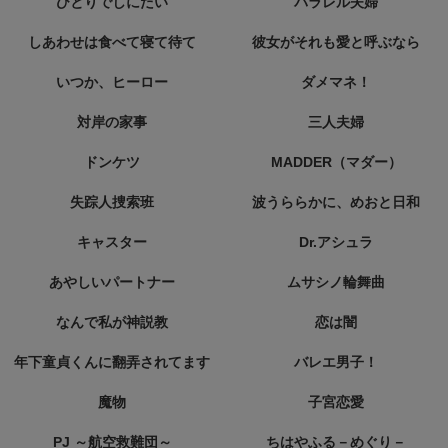
ひとりでしにたい
パラレル夫婦
しあわせは食べて寝て待て
彼女がそれも愛と呼ぶなら
いつか、ヒーロー
ダメマネ！
対岸の家事
三人夫婦
ドンケツ
MADDER（マダー）
失踪人捜索班
波うららかに、めおと日和
キャスター
Dr.アシュラ
あやしいパートナー
ムサシノ輪舞曲
なんで私が神説教
恋は闇
年下童貞くんに翻弄されてます
バレエ男子！
魔物
子宮恋愛
PJ ～航空救難団～
ちはやふる－めぐり－