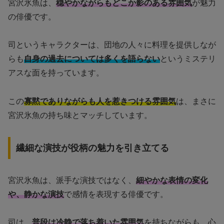
宮沢氷魚は、
穏やかながらもどこか影のある雰囲気
が魅力
の俳優です。
司というキャラクターは、団地の人々に料理を提供しなが
らも
自身の過去については多くを語らない
というミステリ
アスな面を持っています。
この
寡黙でありながらも人を惹きつける雰囲気
は、まさに
宮沢氷魚の持ち味とマッチしています。
繊細な演技が役柄の魅力を引き立てる
宮沢氷魚は、派手な演技ではなく、
細やかな表情の変化
や、静かな演技
で感情を表現する俳優です。
司は、
普段は冷静で落ち着いた雰囲気
を持ちながらも、心