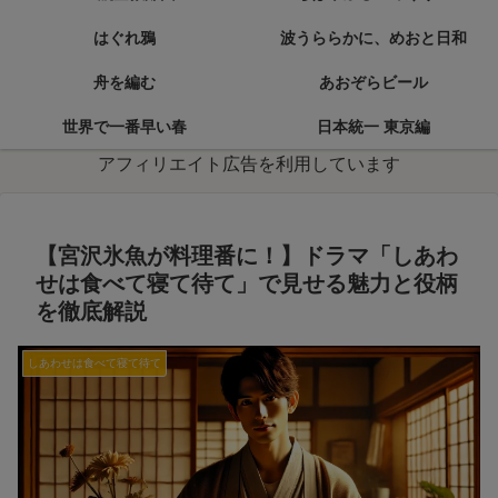
はぐれ鴉
波うららかに、めおと日和
舟を編む
あおぞらビール
世界で一番早い春
日本統一 東京編
アフィリエイト広告を利用しています
【宮沢氷魚が料理番に！】ドラマ「しあわ
せは食べて寝て待て」で見せる魅力と役柄
を徹底解説
しあわせは食べて寝て待て