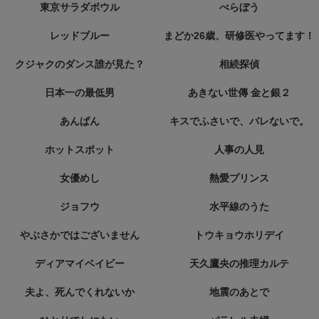
東京サラダボウル
べらぼう
レッドブルー
まどか26歳、研修医やってます！
クジャクのダンス誰が見た？
相続探偵
日本一の最低男
あきない世傳 金と銀２
あんぱん
キスでふさいで、バレないで。
ホットスポット
人事の人見
女優めし
熱愛プリンス
ジョフウ
水平線のうた
やぶさかではございません
トウキョウホリデイ
ディアマイベイビー
天久鷹央の推理カルテ
夫よ、死んでくれないか
地震のあとで