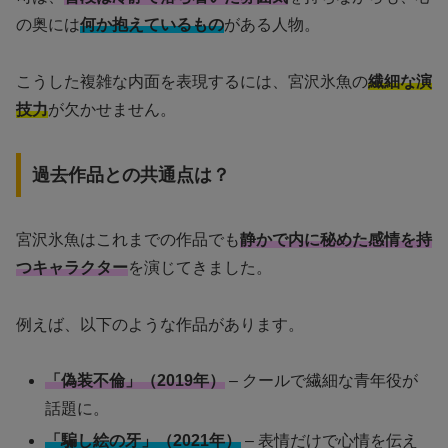
の奥には
何か抱えているもの
がある人物。
こうした複雑な内面を表現するには、宮沢氷魚の
繊細な演
技力
が欠かせません。
過去作品との共通点は？
宮沢氷魚はこれまでの作品でも
静かで内に秘めた感情を持
つキャラクター
を演じてきました。
例えば、以下のような作品があります。
「偽装不倫」（2019年）
– クールで繊細な青年役が
話題に。
「騙し絵の牙」（2021年）
– 表情だけで心情を伝え