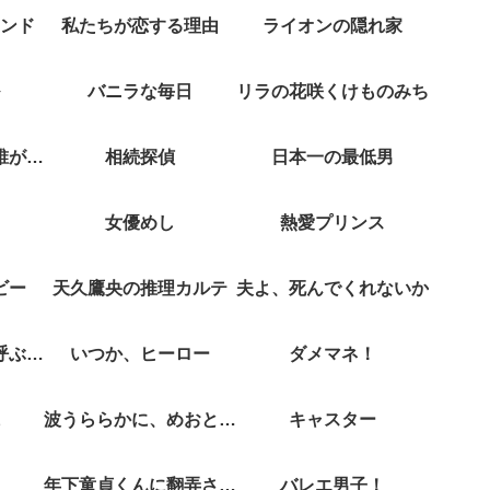
ンド
私たちが恋する理由
ライオンの隠れ家
バニラな毎日
リラの花咲くけものみち
クジャクのダンス誰が見た？
相続探偵
日本一の最低男
女優めし
熱愛プリンス
ビー
天久鷹央の推理カルテ
夫よ、死んでくれないか
彼女がそれも愛と呼ぶなら
いつか、ヒーロー
ダメマネ！
波うららかに、めおと日和
キャスター
年下童貞くんに翻弄されてます
バレエ男子！