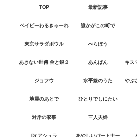
TOP
最新記事
ベイビーわるきゅーれ
誰かがこの町で
東京サラダボウル
べらぼう
あきない世傳 金と銀２
あんぱん
ジョフウ
水平線のうた
地震のあとで
ひとりでしにたい
対岸の家事
三人夫婦
Dr.アシュラ
あやしいパートナー