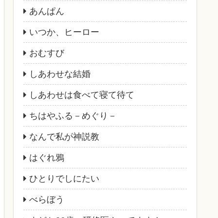
あんぱん
いつか、ヒーロー
おむすび
しあわせな結婚
しあわせは食べて寝て待て
ちはやふる－めぐり－
なんで私が神説教
はぐれ鴉
ひとりでしにたい
べらぼう