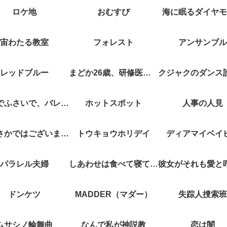
ロケ地
おむすび
海に眠るダイヤモ
宙わたる教室
フォレスト
アンサンブル
レッドブルー
まどか26歳、研修医やってます！
キスでふさいで、バレないで。
ホットスポット
人事の人見
やぶさかではございません
トウキョウホリデイ
ディアマイベイ
パラレル夫婦
しあわせは食べて寝て待て
ドンケツ
MADDER（マダー）
失踪人捜索班
ムサシノ輪舞曲
なんで私が神説教
恋は闇